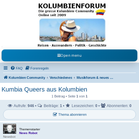
Kolumbienforum - Das
grosse Forum der
Freunde Kolumbiens
Reisen, Auswandern, Kultur, Politik, Geschichte und Visum in Kolumbien und Venezuela.
Austausch, Erfahrungen und Gemeinschaft im Kolumbienforum
Open menu
FAQ
Forenregeln
Kolumbien Community
Verschiedenes
Musikforum & neues aus dem Showgeschäft
Kumbia Queers aus Kolumbien
1 Beitrag • Seite
1
von
1
Aufrufe:
946
•
Beiträge:
1
•
Lesezeichen:
0
•
Abonnenten:
0
Thema abonnieren
Themenstarter
News Robot
Newsbot