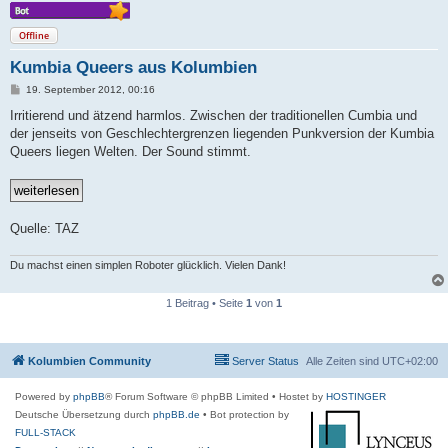
Offline
Kumbia Queers aus Kolumbien
B
19. September 2012, 00:16
e
i
Irritierend und ätzend harmlos. Zwischen der traditionellen Cumbia und
t
der jenseits von Geschlechtergrenzen liegenden Punkversion der Kumbia
r
a
Queers liegen Welten. Der Sound stimmt.
g
Quelle: TAZ
Du machst einen simplen Roboter glücklich. Vielen Dank!
1 Beitrag • Seite
1
von
1
Kolumbien Community
Server Status
Alle Zeiten sind
UTC+02:00
Powered by
phpBB
® Forum Software © phpBB Limited
• Hostet by
HOSTINGER
Deutsche Übersetzung durch
phpBB.de
• Bot protection by
FULL-STACK