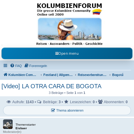
Kolumbienforum - Das
grosse Forum der
Freunde Kolumbiens
Reisen, Auswandern, Kultur, Politik, Geschichte und Visum in Kolumbien und Venezuela.
Austausch, Erfahrungen und Gemeinschaft im Kolumbienforum
Open menu
FAQ
Forenregeln
Kolumbien Community
Festland | Allgemeine Fragen
Reisevorbereitungen & Reiseerfahrungen
Bogotá
[Video] LA OTRA CARA DE BOGOTA
3 Beiträge • Seite
1
von
1
Aufrufe:
1143
•
Beiträge:
3
•
Lesezeichen:
0
•
Abonnenten:
0
Thema abonnieren
Themenstarter
Eisbaer
Moderator(in)