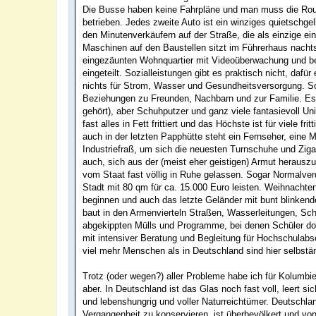
Die Busse haben keine Fahrpläne und man muss die Route
betrieben. Jedes zweite Auto ist ein winziges quietschge
den Minutenverkäufern auf der Straße, die als einzige e
Maschinen auf den Baustellen sitzt im Führerhaus nacht
eingezäunten Wohnquartier mit Videoüberwachung und be
eingeteilt. Sozialleistungen gibt es praktisch nicht, daf
nichts für Strom, Wasser und Gesundheitsversorgung. So
Beziehungen zu Freunden, Nachbarn und zur Familie. Es g
gehört), aber Schuhputzer und ganz viele fantasievoll Un
fast alles in Fett frittiert und das Höchste ist für viele 
auch in der letzten Papphütte steht ein Fernseher, eine 
Industriefraß, um sich die neuesten Turnschuhe und Zigare
auch, sich aus der (meist eher geistigen) Armut herausz
vom Staat fast völlig in Ruhe gelassen. Sogar Normalver
Stadt mit 80 qm für ca. 15.000 Euro leisten. Weihnacht
beginnen und auch das letzte Geländer mit bunt blinkend
baut in den Armenvierteln Straßen, Wasserleitungen, Sc
abgekippten Mülls und Programme, bei denen Schüler dort
mit intensiver Beratung und Begleitung für Hochschulabs
viel mehr Menschen als in Deutschland sind hier selbstä
Trotz (oder wegen?) aller Probleme habe ich für Kolumbien
aber. In Deutschland ist das Glas noch fast voll, leert si
und lebenshungrig und voller Naturreichtümer. Deutschla
Vergangenheit zu konservieren, ist überbevölkert und vo