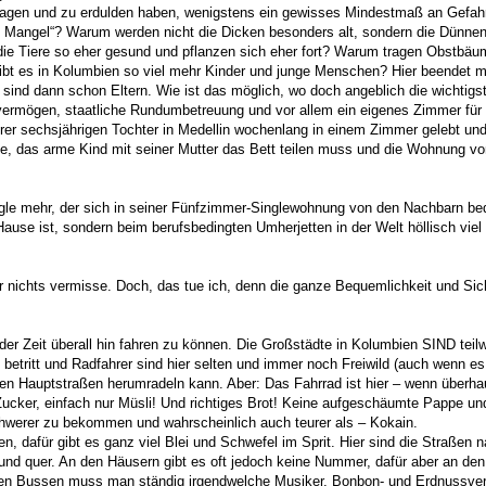
rtragen und zu erdulden haben, wenigstens ein gewisses Mindestmaß an Gefa
n Mangel“? Warum werden nicht die Dicken besonders alt, sondern die Dünn
n die Tiere so eher gesund und pflanzen sich eher fort? Warum tragen Obstb
t es in Kolumbien so viel mehr Kinder und junge Menschen? Hier beendet m
e sind dann schon Eltern. Wie ist das möglich, wo doch angeblich die wichtig
nvermögen, staatliche Rundumbetreuung und vor allem ein eigenes Zimmer fü
hrer sechsjährigen Tochter in Medellin wochenlang in einem Zimmer gelebt und
e, das arme Kind mit seiner Mutter das Bett teilen muss und die Wohnung v
ngle mehr, der sich in seiner Fünfzimmer-Singlewohnung von den Nachbarn bedr
ause ist, sondern beim berufsbedingten Umherjetten in der Welt höllisch viel
r nichts vermisse. Doch, das tue ich, denn die ganze Bequemlichkeit und Sich
er Zeit überall hin fahren zu können. Die Großstädte in Kolumbien SIND teilw
ht betritt und Radfahrer sind hier selten und immer noch Freiwild (auch wenn e
n Hauptstraßen herumradeln kann. Aber: Das Fahrrad ist hier – wenn überhau
ucker, einfach nur Müsli! Und richtiges Brot! Keine aufgeschäumte Pappe un
chwerer zu bekommen und wahrscheinlich auch teurer als – Kokain.
, dafür gibt es ganz viel Blei und Schwefel im Sprit. Hier sind die Straßen
nd quer. An den Häusern gibt es oft jedoch keine Nummer, dafür aber an de
den Bussen muss man ständig irgendwelche Musiker, Bonbon- und Erdnussve