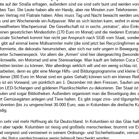
 auf der Straße erfragen, außerdem sind sie sind sehr bunt und werden von 
lbes Taxi. Die Leute haben alle ein Handy, aber nie Minuten zum Telefonieren.
inen Vertrag mit Flatrate haben. Alles muss Tag und Nacht bewacht werden und
s und am Wochenende ein Aufpasser. Wer es sich leisten kann, wohnt in eine
waffnetem Wachpersonal. Die Gesellschaft ist in sechs „estratos“, also E
ür einen gesetzlichen Mindestlohn (170 Euro im Monat) und die niederen Estrat
ziale Sicherheit kommt hier nicht per Anspruch nach SGB vom Staat, sonder
ibt auf einmal keine Müllsammler mehr (die sind jetzt bei Recyclingfirmen an
iformierte, die dekorativ herumstehen, aber sich nur sehr ungern in Bewegung
frittierter Schweinespeck. Vor allem die „Armen“ sind hier übergewichtig (besond
Mikrowelle, ein Motorrad und eine Stereoanlage. Man kauft am liebsten Coca Co
tten leisten zu können. Wer allerdings wirklich will und ein wenig schlau ist,
uarbeiten, denn es gibt eine Menge Hilfs- und Bildungsprogramme und kleine
diener (300 Euro im Monat sind ein gutes Gehalt) können sich ein kleines Rei
en ist ein Vorwand, um pünktlich am 1. Dezember mit dem Fressen, Saufen und
en LED-Schlangen und goldenen Plastikschleifen zu dekorieren. Der Staat ist
hulen und sogar Bibliotheken. Außerdem organisiert man die Beseitigung des
 Gemüsegärten anlegen und Tiere halten. Es gibt sogar zins- und tilgungsfre
olventen (bis zu umgerechnet 30.000 Euro, was in Kolumbien die dreifache Kau
ndig.
 sehr viel mehr Hoffnung als für Deutschland. In Kolumbien ist das Glas halb l
ch aber rapide. Kolumbien ist riesig und großteils menschenleer, brummt vor En
nd vergreist und versteinert in seinem Ordnungs- und Sicherheitswahn, versuc
n der Natur vergleichsweise wenig liebevoll beschenkt worden.