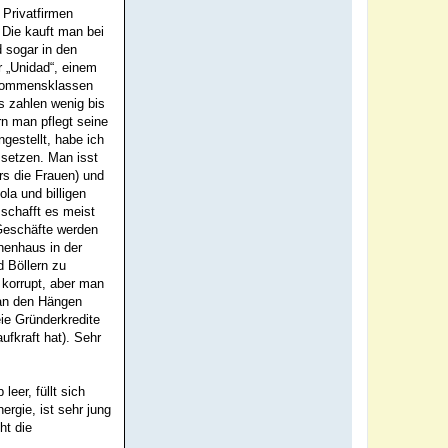
Privatfirmen
 Die kauft man bei
 sogar in den
r „Unidad“, einem
inkommensklassen
os zahlen wenig bis
n man pflegt seine
gestellt, habe ich
 setzen. Man isst
ers die Frauen) und
la und billigen
 schafft es meist
 Geschäfte werden
henhaus in der
 Böllern zu
 korrupt, aber man
 an den Hängen
ie Gründerkredite
fkraft hat). Sehr
eer, füllt sich
ergie, ist sehr jung
ht die