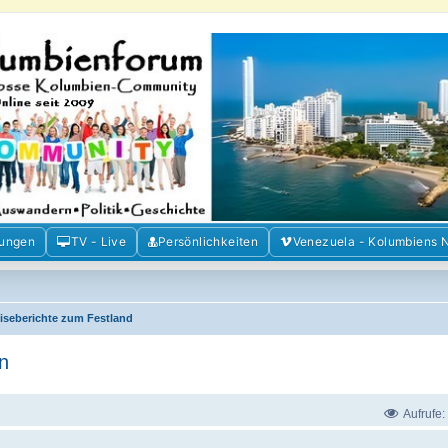
m der Freunde Kolumbiens
ien und Venezuela. Austausch, Erfahrungen und Gemeinschaft im Kolumbienforum
mungen
TV - Live
Persönlichkeiten
Venezuela - Kolumbiens 
iseberichte zum Festland
n
Aufrufe: