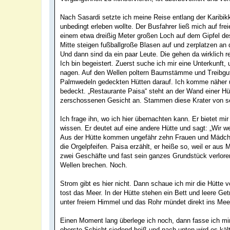
Nach Sasardi setzte ich meine Reise entlang der Karibik
unbedingt erleben wollte. Der Busfahrer ließ mich auf fre
einem etwa dreißig Meter großen Loch auf dem Gipfel des 
Mitte steigen fußballgroße Blasen auf und zerplatzen an 
Und dann sind da ein paar Leute. Die gehen da wirklich 
Ich bin begeistert. Zuerst suche ich mir eine Unterkunf
nagen. Auf den Wellen poltern Baumstämme und Treibgut.
Palmwedeln gedeckten Hütten darauf. Ich komme näher 
bedeckt. „Restaurante Paisa“ steht an der Wand einer H
zerschossenen Gesicht an. Stammen diese Krater von s
Ich frage ihn, wo ich hier übernachten kann. Er bietet mir
wissen. Er deutet auf eine andere Hütte und sagt: „Wir w
Aus der Hütte kommen ungefähr zehn Frauen und Mädchen
die Orgelpfeifen. Paisa erzählt, er heiße so, weil er a
zwei Geschäfte und fast sein ganzes Grundstück verloren
Wellen brechen. Noch.
Strom gibt es hier nicht. Dann schaue ich mir die Hütte
tost das Meer. In der Hütte stehen ein Bett und leere Ge
unter freiem Himmel und das Rohr mündet direkt ins Meer
Einen Moment lang überlege ich noch, dann fasse ich mir e
oberste Schicht siedend heiß und nach unten wird es kält