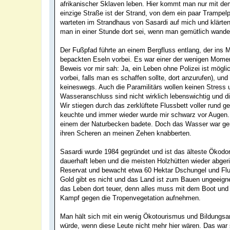
afrikanischer Sklaven leben. Hier kommt man nur mit dem
einzige Straße ist der Strand, von dem ein paar Trampel
warteten im Strandhaus von Sasardi auf mich und klärte
man in einer Stunde dort sei, wenn man gemütlich wande
Der Fußpfad führte an einem Bergfluss entlang, der in
bepackten Eseln vorbei. Es war einer der wenigen Momen
Beweis vor mir sah: Ja, ein Leben ohne Polizei ist mögl
vorbei, falls man es schaffen sollte, dort anzurufen), un
keineswegs. Auch die Paramilitärs wollen keinen Stres
Wasseranschluss sind nicht wirklich lebenswichtig und d
Wir stiegen durch das zerklüftete Flussbett voller rund 
keuchte und immer wieder wurde mir schwarz vor Augen. 
einem der Naturbecken badete. Doch das Wasser war gena
ihren Scheren an meinen Zehen knabberten.
Sasardi wurde 1984 gegründet und ist das älteste Ökodo
dauerhaft leben und die meisten Holzhütten wieder abge
Reservat und bewacht etwa 60 Hektar Dschungel und Fluss
Gold gibt es nicht und das Land ist zum Bauen ungeeigne
das Leben dort teuer, denn alles muss mit dem Boot un
Kampf gegen die Tropenvegetation aufnehmen.
Man hält sich mit ein wenig Ökotourismus und Bildungsa
würde, wenn diese Leute nicht mehr hier wären. Das wa