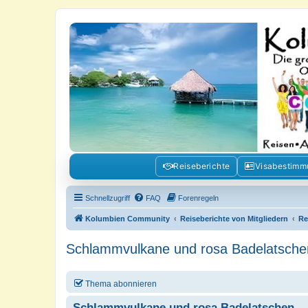
Kolumbienforum - Das grosse Foru
Reisen, Auswandern, Kultur, Politik, Geschichte und Visum in Kolumb
Reiseberichte
Visabestim
Schnellzugriff
FAQ
Forenregeln
Kolumbien Community
Reiseberichte von Mitgliedern
Re
Schlammvulkane und rosa Badelatsche
Thema abonnieren
Schlammvulkane und rosa Badelatschen