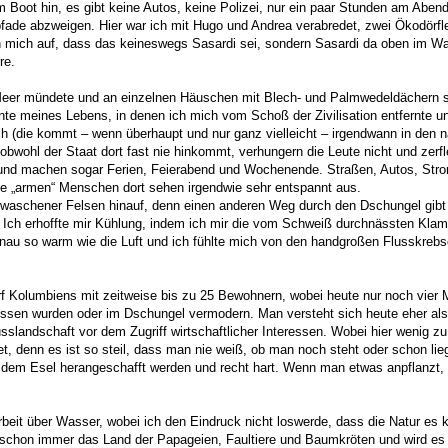
 Boot hin, es gibt keine Autos, keine Polizei, nur ein paar Stunden am Aben
pfade abzweigen. Hier war ich mit Hugo und Andrea verabredet, zwei Ökodörfl
n mich auf, dass das keineswegs Sasardi sei, sondern Sasardi da oben im Wa
re.
s Meer mündete und an einzelnen Häuschen mit Blech- und Palmwedeldächern 
te meines Lebens, in denen ich mich vom Schoß der Zivilisation entfernte u
ich (die kommt – wenn überhaupt und nur ganz vielleicht – irgendwann in den
d obwohl der Staat dort fast nie hinkommt, verhungern die Leute nicht und zerf
s und machen sogar Ferien, Feierabend und Wochenende. Straßen, Autos, Str
ie „armen“ Menschen dort sehen irgendwie sehr entspannt aus.
gewaschener Felsen hinauf, denn einen anderen Weg durch den Dschungel gibt e
Ich erhoffte mir Kühlung, indem ich mir die vom Schweiß durchnässten Klam
u so warm wie die Luft und ich fühlte mich von den handgroßen Flusskrebsen
rf Kolumbiens mit zeitweise bis zu 25 Bewohnern, wobei heute nur noch vier
rissen wurden oder im Dschungel vermodern. Man versteht sich heute eher al
landschaft vor dem Zugriff wirtschaftlicher Interessen. Wobei hier wenig zu 
t, denn es ist so steil, dass man nie weiß, ob man noch steht oder schon lie
d dem Esel herangeschafft werden und recht hart. Wenn man etwas anpflanzt
rbeit über Wasser, wobei ich den Eindruck nicht loswerde, dass die Natur e
r schon immer das Land der Papageien, Faultiere und Baumkröten und wird e