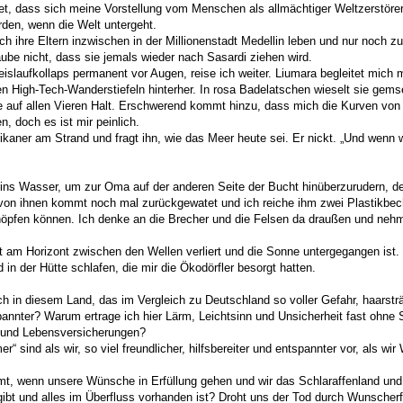
ftet, dass sich meine Vorstellung vom Menschen als allmächtiger Weltzerstöre
erden, wenn die Welt untergeht.
ch ihre Eltern inzwischen in der Millionenstadt Medellin leben und nur noch z
ube nicht, dass sie jemals wieder nach Sasardi ziehen wird.
slaufkollaps permanent vor Augen, reise ich weiter. Liumara begleitet mich 
n High-Tech-Wanderstiefeln hinterher. In rosa Badelatschen wieselt sie gemse
he auf allen Vieren Halt. Erschwerend kommt hinzu, dass mich die Kurven vo
n, doch es ist mir peinlich.
kaner am Strand und fragt ihn, wie das Meer heute sei. Er nickt. „Und wenn 
ins Wasser, um zur Oma auf der anderen Seite der Bucht hinüberzurudern, d
von ihnen kommt noch mal zurückgewatet und ich reiche ihm zwei Plastikbech
öpfen können. Ich denke an die Brecher und die Felsen da draußen und nehm
t am Horizont zwischen den Wellen verliert und die Sonne untergegangen ist.
 in der Hütte schlafen, die mir die Ökodörfler besorgt hatten.
h in diesem Land, das im Vergleich zu Deutschland so voller Gefahr, haarstr
pannter? Warum ertrage ich hier Lärm, Leichtsinn und Unsicherheit fast ohne 
s und Lebensversicherungen?
sind als wir, so viel freundlicher, hilfsbereiter und entspannter vor, als wi
t, wenn unsere Wünsche in Erfüllung gehen und wir das Schlaraffenland und
ibt und alles im Überfluss vorhanden ist? Droht uns der Tod durch Wunscherfü