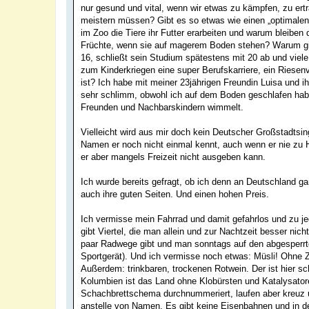
nur gesund und vital, wenn wir etwas zu kämpfen, zu e
meistern müssen? Gibt es so etwas wie einen „optimale
im Zoo die Tiere ihr Futter erarbeiten und warum bleibe
Früchte, wenn sie auf magerem Boden stehen? Warum gib
16, schließt sein Studium spätestens mit 20 ab und viel
zum Kinderkriegen eine super Berufskarriere, ein Riese
ist? Ich habe mit meiner 23jährigen Freundin Luisa und i
sehr schlimm, obwohl ich auf dem Boden geschlafen hab
Freunden und Nachbarskindern wimmelt.
Vielleicht wird aus mir doch kein Deutscher Großstadtsi
Namen er noch nicht einmal kennt, auch wenn er nie zu H
er aber mangels Freizeit nicht ausgeben kann.
Ich wurde bereits gefragt, ob ich denn an Deutschland ga
auch ihre guten Seiten. Und einen hohen Preis.
Ich vermisse mein Fahrrad und damit gefahrlos und zu jed
gibt Viertel, die man allein und zur Nachtzeit besser nic
paar Radwege gibt und man sonntags auf den abgesperrte
Sportgerät). Und ich vermisse noch etwas: Müsli! Ohne Z
Außerdem: trinkbaren, trockenen Rotwein. Der ist hier s
Kolumbien ist das Land ohne Klobürsten und Katalysatoren
Schachbrettschema durchnummeriert, laufen aber kreuz u
anstelle von Namen. Es gibt keine Eisenbahnen und in 