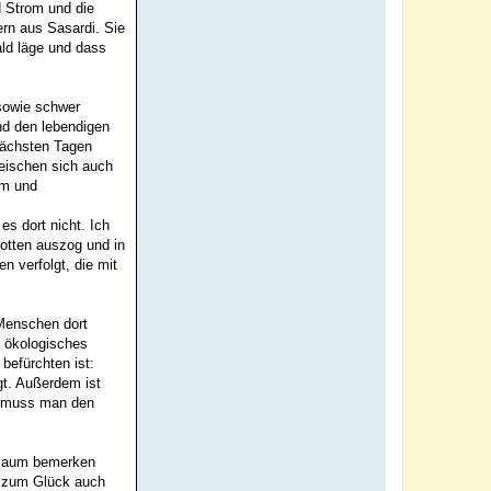
d Strom und die
ern aus Sasardi. Sie
ld läge und dass
sowie schwer
nd den lebendigen
 nächsten Tagen
leischen sich auch
om und
s dort nicht. Ich
otten auszog und in
 verfolgt, die mit
 Menschen dort
s ökologisches
befürchten ist:
gt. Außerdem ist
, muss man den
s kaum bemerken
s zum Glück auch