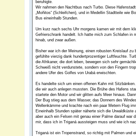
beruhigte.
Wir nahmen den Nachtbus nach Turbo. Diese Hafenstadt 
„Moñitos“ (Schleifchen), und in Medellin Stadtteile wie
Bus eineinhalb Stunden.
Um kurz nach sechs Uhr morgens kamen wir mit dem klimat
Gefrierschrank handelt. Ich hatte mich zum Schlafen in
hinab, und zwar außen.
Bisher war ich der Meinung, einen robusten Kreislauf zu
gefühlte vierzig dank hundertprozentiger Luftfeuchte. Tu
die Afrikaner, die dort leben, bewegen sich sehr gemäch
Schweiß nicht verdunstete, sondern von den Fingern trop
andere Ufer des Golfes von Urabá erwischten.
Es handelte sich um einen offenen Kahn mit Sitzbänken.
die wir auch anlegen mussten. Die Brühe des Hafens st
startete den Motor und wir glitten aufs Meer hinaus. Dan
Der Bug stieg aus dem Wasser, das Donnern des Windes ü
Wellenkämme und krachte nach ein paar Metern Flug imme
Eineinhalb Stunden später näherte sich die Urwaldküste 
aber auch ein Felsen mit genau einer Palme darauf war da
mir, dass ich in Triganá aussteigen muss und wie ich n
Triganá ist ein Tropenstrand, so richtig mit Palmen und