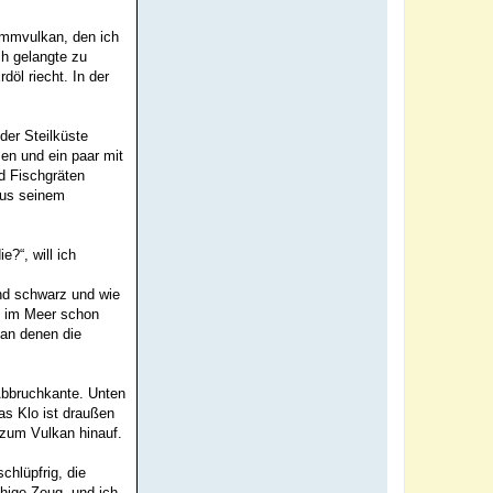
lammvulkan, den ich
ch gelangte zu
döl riecht. In der
der Steilküste
en und ein paar mit
d Fischgräten
aus seinem
e?“, will ich
nd schwarz und wie
en im Meer schon
 an denen die
 Abbruchkante. Unten
as Klo ist draußen
 zum Vulkan hinauf.
chlüpfrig, die
chige Zeug, und ich