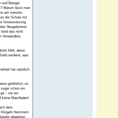
hr und Mangel
en? Warum lässt man
äume am meisten
an die Schule mit
ste Voraussetzung
r das Neugeborene
 fand das nicht
on Verwandten,
oht fühlt, deren
 Geld verdient, was
erheit hat natürlich
eise gefährlich; es
s sogar schon ein
pt – nur ein
d keine Maisfladen!
 nach dem
n Klingeln Nummern
rkäufer abwehren.