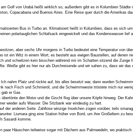
am Golf von Urabá heißt wirklich so, außerdem gibt es in Kolumbien Städte
 Boston, Copacabana und Buenos Aires. Eine Reise quer durch die Amerikas dau
isierten Bus in Turbo an. Klimatisiert heißt in Kolumbien, dass es sich um
 meinen polartauglichen Schlafsack eingewickelt und das Kondenswasser lief 
 besitzen, aber sechs Uhr morgens in Turbo bedeutet eine Temperatur von über
rbo ist ein Witz in einem Wort; es besteht aus ewigen Baustellen, auf denen n
lich und schwitzen kein bisschen während mir im Schatten sitzend die Zunge 
fte. Weiße gibt es hier nur als Durchreisende und wir sahen zu, dass wir das
 Ich nahm Platz und rückte auf, bis alles besetzt war, dann wurden Schwimm
ank nach Fisch und Schmieröl, und die Schwimmweste tröstete mich nur weni
n gab er Gas.
bertönte den Motor und die Gischt flog über unsere Köpfe hinweg. Der Kahn
r wieder aufs Wasser. Die Sitzbank war eindeutig zu hart.
auf der anderen Seite. Zahllose winzige Inselchen zogen vorüber, teils smara
runter. Liumara ging eine Station früher von Bord, um ihre Großeltern zu bes
ach Sasardi komme.
 ein paar Häuschen teilweise sogar mit Dächern aus Palmwedeln, wo praktisch