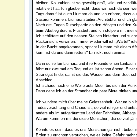
bleiben. Kolumbien ist so gewaltig groß, wild und zerklü
relativiert hat. Ich glaube nicht, dass wir noch da sein w
Tags darauf ist auch Liumara da und ich erfahre, dass au
Sasardi kommen. Liumara studiert Architektur und ich gla
Nach drei Tagen Rutschpartie an den Hängen und den Krei
beim Abstieg durchs Flussbett und ich stolpere mit meine
Ich schlittere auf den nassen Steinen hinterher und suc
Rückansicht verwirren. Immer wieder will ich „Warte!“ rufe
In der Bucht angekommen, spricht Liumara mit einem Afri
kommst du uns dann retten?“ Er nickt noch einmal.
Dann schleifen Liumara und ihre Freunde einen Einbaum 
fährt nur zweimal am Tag und es ist schon Abend. Einer 
Strandgut finde, damit sie das Wasser aus dem Boot sch
Abschied.
Ich schaue noch eine Weile aufs Meer, bis sich der Punk
Dann gehe ich an der Strandbar ein paar Biere trinken und
Ich wundere mich über meine Gelassenheit. Warum bin ic
Todesverachtung und Chaos ist, so viel ruhiger und ents
anders als im aufgeräumten Land der Fahrpläne, Airbag
Warum kommen mir die diese Menschen, die so viel „ärmer“ 
Könnte es sein, dass es uns Menschen gar nicht bekomm
Erden zu errichten versuchen, wo es keine Gefahr mehr g