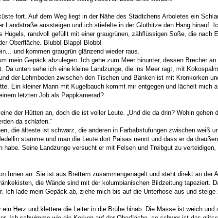
küste fort. Auf dem Weg liegt in der Nähe des Städtchens Arboletes ein Sch
ier Landstraße aussteigen und ich stiefelte in der Gluthitze den Hang hinauf. I
Hügels, randvoll gefüllt mit einer graugrünen, zähflüssigen Soße, die nach Er
der Oberfläche. Blubb! Blapp! Blobb!
rein... und kommen graugrün glänzend wieder raus.
t, um mein Gepäck abzulegen. Ich gehe zum Meer hinunter, dessen Brecher an 
 Da unten sehe ich eine kleine Landzunge, die ins Meer ragt, mit Kokospalm
und der Lehmboden zwischen den Tischen und Bänken ist mit Kronkorken un
ütte. Ein kleiner Mann mit Kugelbauch kommt mir entgegen und lächelt mich 
einem letzten Job als Pappkamerad?
 eine der Hütten an, doch die ist voller Leute. „Und die da drin? Wohin gehen di
erden da schlafen.“
, die älteste ist schwarz, die anderen in Farbabstufungen zwischen weiß u
us Medellin stamme und man die Leute dort Paisas nennt und dass er da drauß
 habe. Seine Landzunge versucht er mit Felsen und Treibgut zu verteidigen,
 von Innen an. Sie ist aus Brettern zusammengenagelt und steht direkt an der
tränkekisten, die Wände sind mit der kolumbianischen Bildzeitung tapeziert. D
. Ich lade mein Gepäck ab, ziehe mich bis auf die Unterhose aus und steige
in Herz und klettere die Leiter in die Brühe hinab. Die Masse ist weich und s
er. Ich schwimme wie ein Korken auf der Oberfläche, so schwer ist das glits