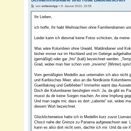
B
von
seltenertyp
»
6. Januar 2010, 16:56
e
i
Ihr Lieben,
t
r
a
ich hoffe, Ihr habt Weihnachten ohne Familiendramen 
g
Leider kann ich diesmal keine Fotos schicken, da meine
Was wäre Kolumbien ohne Urwald, Waldindianer und Koko
bisher immer nur im Hochland und im Gebirge aufgehalt
(gemäßigt) oder gar „frio“ (kalt) bezeichnet werden. „Tem
Grad, wobei man hier schon vom „invierno“ (Winter) spri
Vom gemäßigten Medellin aus unternahm ich also nicht g
und Karibisches Meer, also an die Nordküste Kolumbiens. 
Guerillakrieg und Gelbfieber? Immerhin warnt das Auswär
Doch die Kolumbianer beruhigten mich: Ja, da gibt es Para
musst du dir keine Sorgen machen. An eine Impfung gegen
Und man sagte mir, dass es dort „caliente“ sei, wobei ma
diesem Wort bezeichnet.
Glücklicherweise hatte ich in Medellin kurz zuvor Liuma
Chocó nahe der Grenze zu Panama aufgewachsen war. Liu
kann es also dort nicht sein, dachte ich mir. Und da sie