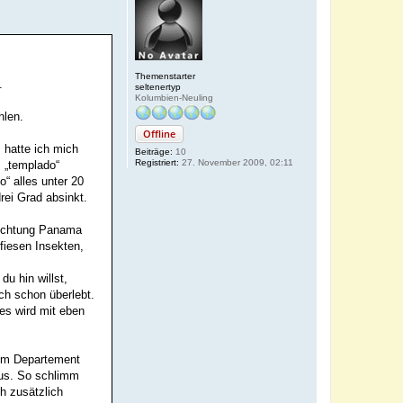
Themenstarter
.
seltenertyp
Kolumbien-Neuling
hlen.
Offline
 hatte ich mich
Beiträge:
10
Registriert:
27. November 2009, 02:11
 „templado“
o“ alles unter 20
rei Grad absinkt.
 Richtung Panama
fiesen Insekten,
u hin willst,
ch schon überlebt.
es wird mit eben
 im Departement
aus. So schlimm
ch zusätzlich