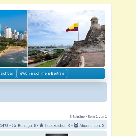
Nachbar
Wohin soll mein Beitrag
6 Beiträge • Seite
1
von
1
1472
•
Beiträge:
6
•
Lesezeichen:
0
•
Abonnenten:
0