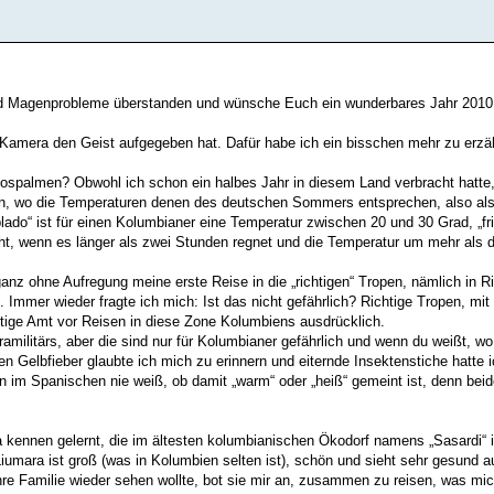
und Magenprobleme überstanden und wünsche Euch ein wunderbares Jahr 2010
 Kamera den Geist aufgegeben hat. Dafür habe ich ein bisschen mehr zu erzä
spalmen? Obwohl ich schon ein halbes Jahr in diesem Land verbracht hatte,
en, wo die Temperaturen denen des deutschen Sommers entsprechen, also als
plado“ ist für einen Kolumbianer eine Temperatur zwischen 20 und 30 Grad, „fri
cht, wenn es länger als zwei Stunden regnet und die Temperatur um mehr als d
anz ohne Aufregung meine erste Reise in die „richtigen“ Tropen, nämlich in
Immer wieder fragte ich mich: Ist das nicht gefährlich? Richtige Tropen, mit 
tige Amt vor Reisen in diese Zone Kolumbiens ausdrücklich.
militärs, aber die sind nur für Kolumbianer gefährlich und wenn du weißt, wo d
 Gelbfieber glaubte ich mich zu erinnern und eiternde Insektenstiche hatte i
n im Spanischen nie weiß, ob damit „warm“ oder „heiß“ gemeint ist, denn beid
ra kennen gelernt, die im ältesten kolumbianischen Ökodorf namens „Sasardi“
mara ist groß (was in Kolumbien selten ist), schön und sieht sehr gesund 
 ihre Familie wieder sehen wollte, bot sie mir an, zusammen zu reisen, was mi