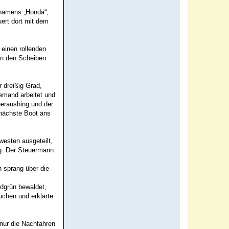
 namens „Honda“,
ert dort mit dem
 einen rollenden
an den Scheiben
 dreißig Grad,
iemand arbeitet und
heraushing und der
 nächste Boot ans
westen ausgeteilt,
g. Der Steuermann
 sprang über die
gdgrün bewaldet,
uchen und erklärte
 nur die Nachfahren