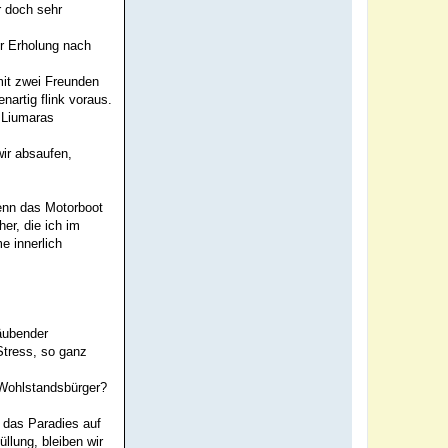
r doch sehr
ur Erholung nach
mit zwei Freunden
nartig flink voraus.
n Liumaras
wir absaufen,
enn das Motorboot
er, die ich im
e innerlich
äubender
Stress, so ganz
r Wohlstandsbürger?
 das Paradies auf
llung, bleiben wir