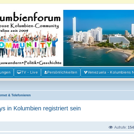
m der Freunde Kolumbiens
ien und Venezuela. Austausch, Erfahrungen und Gemeinschaft im Kolumbienforum
mungen
TV - Live
Persönlichkeiten
Venezuela - Kolumbiens 
ernet & Telefonieren
 in Kolumbien registriert sein
Aufrufe:
154