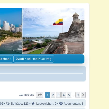
Nachbar
Wohin soll mein Beitrag
Seite
1
von
9
1
2
3
4
5
9
Nächste
123 Beiträge
…
06
•
Beiträge:
123
•
Lesezeichen:
0
•
Abonnenten:
3