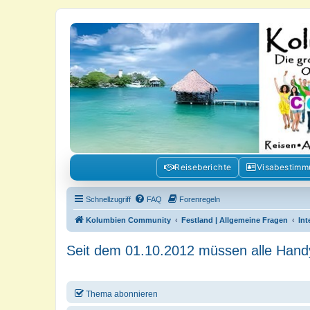
Kolumbienforum - Das grosse Foru
Reisen, Auswandern, Kultur, Politik, Geschichte und Visum in Kolumb
Reiseberichte
Visabestim
Schnellzugriff
FAQ
Forenregeln
Kolumbien Community
Festland | Allgemeine Fragen
Int
Seit dem 01.10.2012 müssen alle Handys
Thema abonnieren