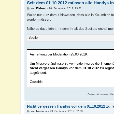
Seit dem 01.10.2012 müssen alle Handys in
B
von
Eisbaer
»
28. September 2012, 23:22
e
i
Wollte nur kurz darauf hinweisen, dass alle in Kolumbien f
t
werden müssen.
r
a
g
Näheres dazu könnt Ihr dem Inhalt des Spoilers entnehmen,
Spoiler
Anmerkung der Moderation 25.03.2019
:
Um Missverständnisse zu vermeiden wurde die Themenüb
Nicht vergessen Handys vor dem 01.10.2012 zu regist
abgeändert.
Oswaldo
Du bist mit unserer Hilfe
Nicht vergessen Handys vor dem 01.10.2012 zu re
B
von
bastians
»
29. September 2012, 02:03
e