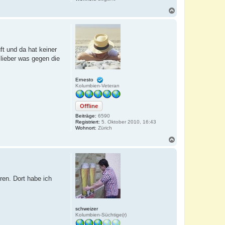
N
a
c
h
o
b
t und da hat keiner
e
lieber was gegen die
n
Ernesto
Kolumbien-Veteran
Offline
Beiträge:
6590
Registriert:
5. Oktober 2010, 16:43
Wohnort:
Zürich
N
a
c
h
o
b
ren. Dort habe ich
e
n
schweizer
Kolumbien-Süchtige(r)