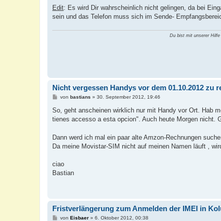
g
Edit
: Es wird Dir wahrscheinlich nicht gelingen, da bei E
sein und das Telefon muss sich im Sende- Empfangsbereic
Du bist mit unserer Hilfe
Nicht vergessen Handys vor dem 01.10.2012 zu re
B
von
bastians
»
30. September 2012, 19:46
e
i
So, geht anscheinen wirklich nur mit Handy vor Ort. Hab 
t
tienes accesso a esta opcion". Auch heute Morgen nicht. G
r
a
g
Dann werd ich mal ein paar alte Amzon-Rechnungen suche
Da meine Movistar-SIM nicht auf meinen Namen läuft , wi
ciao
Bastian
Fristverlängerung zum Anmelden der IMEI in Ko
B
von
Eisbaer
»
6. Oktober 2012, 00:38