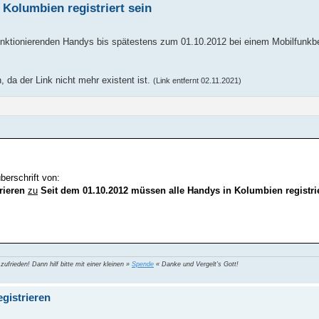
 Kolumbien registriert sein
unktionierenden Handys bis spätestens zum 01.10.2012 bei einem Mobilfunkbetr
 da der Link nicht mehr existent ist.
(Link entfernt 02.11.2021)
erschrift von:
rieren
zu
Seit dem 01.10.2012 müssen alle Handys in Kolumbien registrie
 zufrieden! Dann hilf bitte mit einer kleinen »
Spende
« Danke und Vergelt's Gott!
gistrieren