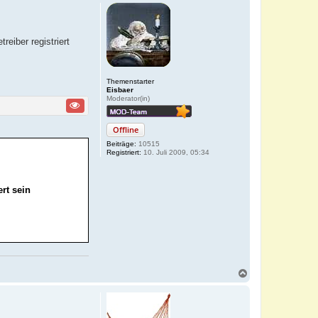
eiber registriert
Themenstarter
Eisbaer
Moderator(in)
Offline
Beiträge:
10515
Registriert:
10. Juli 2009, 05:34
rt sein
N
a
c
h
o