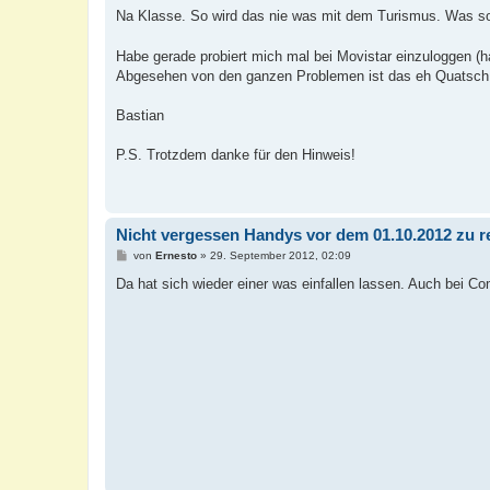
i
Na Klasse. So wird das nie was mit dem Turismus. Was sol
t
r
a
Habe gerade probiert mich mal bei Movistar einzuloggen (h
g
Abgesehen von den ganzen Problemen ist das eh Quatsch. 
Bastian
P.S. Trotzdem danke für den Hinweis!
Nicht vergessen Handys vor dem 01.10.2012 zu re
B
von
Ernesto
»
29. September 2012, 02:09
e
i
Da hat sich wieder einer was einfallen lassen. Auch bei C
t
r
a
g