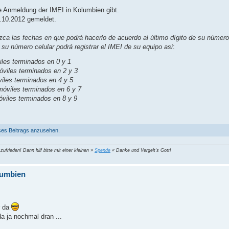
e Anmeldung der IMEI in Kolumbien gibt.
1.10.2012 gemeldet.
zca las fechas en que podrá hacerlo de acuerdo al último dígito de su número 
e su número celular podrá registrar el IMEI de su equipo asi
:
les terminados en 0 y 1
óviles terminados en 2 y 3
iles terminados en 4 y 5
móviles terminados en 6 y 7
viles terminados en 8 y 9
ses Beitrags anzusehen.
 zufrieden! Dann hilf bitte mit einer kleinen »
Spende
« Danke und Vergelt's Gott!
lumbien
r da
da ja nochmal dran ...