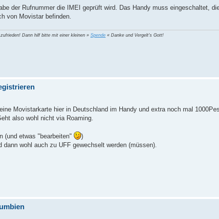
ingabe der Rufnummer die IMEI geprüft wird. Das Handy muss eingeschaltet, di
h von Movistar befinden.
 zufrieden! Dann hilf bitte mit einer kleinen »
Spende
« Danke und Vergelt's Gott!
gistrieren
meine Movistarkarte hier in Deutschland im Handy und extra noch mal 1000P
eht also wohl nicht via Roaming.
n (und etwas "bearbeiten"
)
rd dann wohl auch zu UFF gewechselt werden (müssen).
lumbien