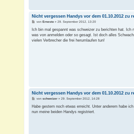
Nicht vergessen Handys vor dem 01.10.2012 zu re
B
von
Ernesto
»
29. September 2012, 13:20
e
i
Ich bin mal gespannt was schweizer zu berichten hat. Ich
t
was von anmelden oder so gesagt. Ist doch alles Schwachsi
r
a
vielen Verbrecher die frei herumlaufen tun!
g
Nicht vergessen Handys vor dem 01.10.2012 zu re
B
von
schweizer
»
29. September 2012, 14:28
e
i
Habe gestern noch etwas erreicht. Unter anderem habe ich 
t
nun meine beiden Handys registriert.
r
a
g