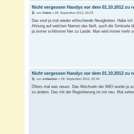
Nicht vergessen Handys vor dem 01.10.2012 zu re
B
von
Cobra
»
29. September 2012, 02:25
e
i
Das sind ja mal wieder erfrischende Neuigkeiten. Habe ic
t
Ahnung auf welchen Namen das läuft, auch die Simkarte l
r
a
ja immer schlimmer hier zu Lande. Man wird immer mehr 
g
Nicht vergessen Handys vor dem 01.10.2012 zu re
B
von
schweizer
»
29. September 2012, 02:45
e
i
Öfters mal was neues. Das Wechseln der IMEI wurde ja sc
t
zu ändern. Das mit der Registrierung ist mir neu. Mal seh
r
a
g