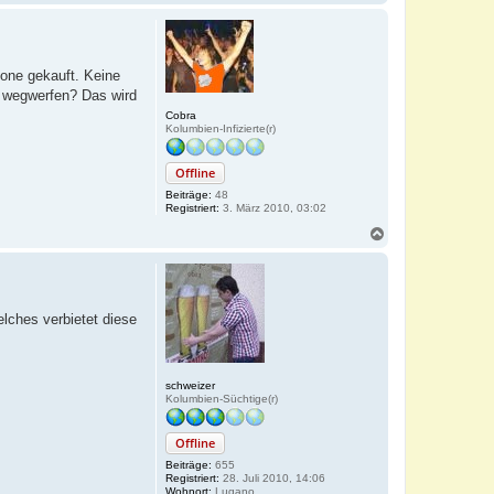
a
c
h
o
b
hone gekauft. Keine
e
 wegwerfen? Das wird
n
Cobra
Kolumbien-Infizierte(r)
Offline
Beiträge:
48
Registriert:
3. März 2010, 03:02
N
a
c
h
o
b
ches verbietet diese
e
n
schweizer
Kolumbien-Süchtige(r)
Offline
Beiträge:
655
Registriert:
28. Juli 2010, 14:06
Wohnort:
Lugano