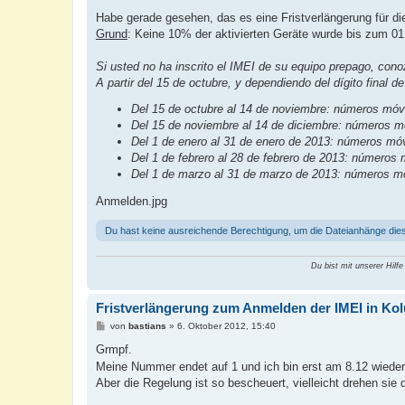
e
i
Habe gerade gesehen, das es eine Fristverlängerung für di
t
Grund
: Keine 10% der aktivierten Geräte wurde bis zum 0
r
a
g
Si usted no ha inscrito el IMEI de su equipo prepago, cono
A partir del 15 de octubre, y dependiendo del dígito final d
Del 15 de octubre al 14 de noviembre: números móvi
Del 15 de noviembre al 14 de diciembre: números m
Del 1 de enero al 31 de enero de 2013: números móv
Del 1 de febrero al 28 de febrero de 2013: números 
Del 1 de marzo al 31 de marzo de 2013: números mó
Anmelden.jpg
Du hast keine ausreichende Berechtigung, um die Dateianhänge die
Du bist mit unserer Hilfe
Fristverlängerung zum Anmelden der IMEI in Ko
B
von
bastians
»
6. Oktober 2012, 15:40
e
i
Grmpf.
t
Meine Nummer endet auf 1 und ich bin erst am 8.12 wiede
r
a
Aber die Regelung ist so bescheuert, vielleicht drehen sie 
g