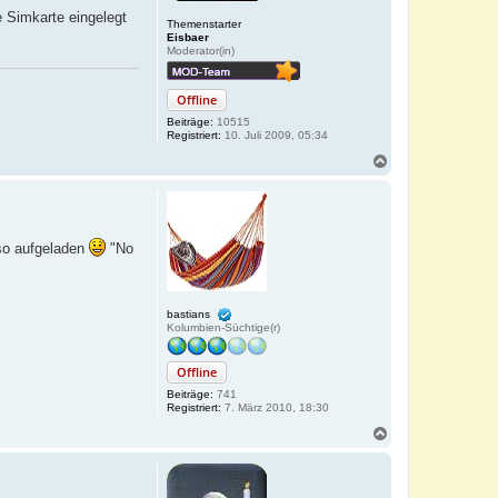
e Simkarte eingelegt
Themenstarter
Eisbaer
Moderator(in)
Offline
Beiträge:
10515
Registriert:
10. Juli 2009, 05:34
N
a
c
h
o
b
eso aufgeladen
"No
e
n
bastians
Kolumbien-Süchtige(r)
Offline
Beiträge:
741
Registriert:
7. März 2010, 18:30
N
a
c
h
o