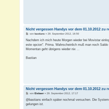
Nicht vergessen Handys vor dem 01.10.2012 zu re
B
von
bastians
»
29. September 2012, 16:50
e
i
Nachdem ich mich heute Morgen wieder bei Movistar einlo
t
este opcion". Prima. Wahrscheinlich muß man noch Saldo 
r
a
Momentan geht übrigens wieder nix ...
g
Bastian
Nicht vergessen Handys vor dem 01.10.2012 zu re
B
von
Eisbaer
»
29. September 2012, 17:17
e
i
@bastians einfach später nochmal versuchen. Die Systeme 
t
gelungen ist.
r
a