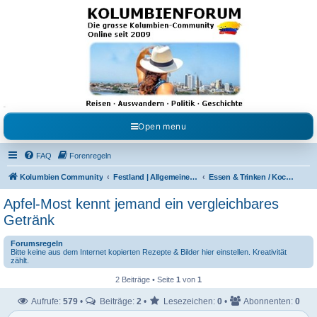
Kolumbienforum - Das
grosse Forum der
Freunde Kolumbiens
Reisen, Auswandern, Kultur, Politik, Geschichte und Visum in Kolumbien und Venezuela.
Austausch, Erfahrungen und Gemeinschaft im Kolumbienforum
Open menu
FAQ
Forenregeln
Kolumbien Community
Festland | Allgemeine Fragen
Essen & Trinken / Koch- Back & Rezeptecke
Apfel-Most kennt jemand ein vergleichbares
Getränk
Forumsregeln
Bitte keine aus dem Internet kopierten Rezepte & Bilder hier einstellen. Kreativität
zählt.
2 Beiträge • Seite
1
von
1
Aufrufe:
579
•
Beiträge:
2
•
Lesezeichen:
0
•
Abonnenten:
0