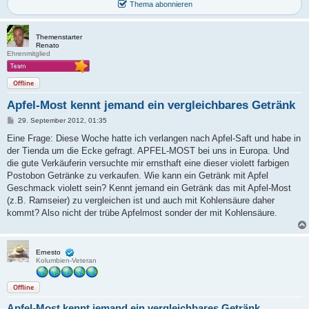
Thema abonnieren
Themenstarter
Renato
Ehrenmitglied
Offline
Apfel-Most kennt jemand ein vergleichbares Getränk
B
29. September 2012, 01:35
e
i
Eine Frage: Diese Woche hatte ich verlangen nach Apfel-Saft und habe in
t
der Tienda um die Ecke gefragt. APFEL-MOST bei uns in Europa. Und
r
a
die gute Verkäuferin versuchte mir ernsthaft eine dieser violett farbigen
g
Postobon Getränke zu verkaufen. Wie kann ein Getränk mit Apfel
Geschmack violett sein? Kennt jemand ein Getränk das mit Apfel-Most
(z.B. Ramseier) zu vergleichen ist und auch mit Kohlensäure daher
kommt? Also nicht der trübe Apfelmost sonder der mit Kohlensäure.
Ernesto
Kolumbien-Veteran
Offline
Apfel-Most kennt jemand ein vergleichbares Getränk