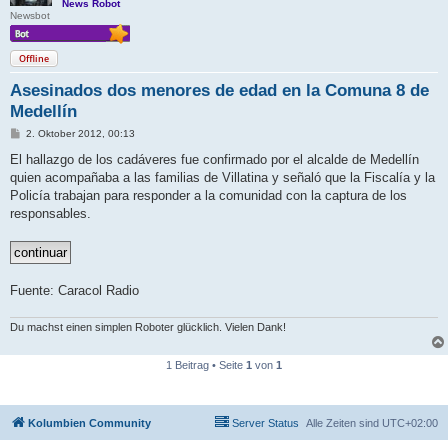
News Robot
Newsbot
Offline
Asesinados dos menores de edad en la Comuna 8 de
Medellín
B
2. Oktober 2012, 00:13
e
i
El hallazgo de los cadáveres fue confirmado por el alcalde de Medellín
t
quien acompañaba a las familias de Villatina y señaló que la Fiscalía y la
r
a
Policía trabajan para responder a la comunidad con la captura de los
g
responsables.
Fuente: Caracol Radio
Du machst einen simplen Roboter glücklich. Vielen Dank!
1 Beitrag • Seite
1
von
1
Kolumbien Community
Server Status
Alle Zeiten sind
UTC+02:00