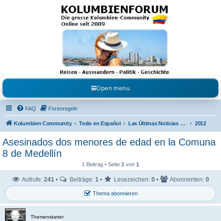
Kolumbienforum - Das
grosse Forum der
Freunde Kolumbiens
Reisen, Auswandern, Kultur, Politik, Geschichte und Visum in Kolumbien und Venezuela.
Austausch, Erfahrungen und Gemeinschaft im Kolumbienforum
Open menu
FAQ
Forenregeln
Kolumbien Community
Todo en Español
Las Últimas Noticias en Español
2012
Asesinados dos menores de edad en la Comuna
8 de Medellín
1 Beitrag • Seite
1
von
1
Aufrufe:
241
•
Beiträge:
1
•
Lesezeichen:
0
•
Abonnenten:
0
Thema abonnieren
Themenstarter