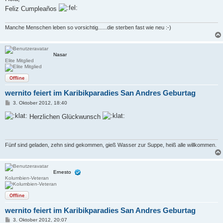
t
Feliz Cumpleaños
r
a
g
Manche Menschen leben so vorsichtig......die sterben fast wie neu :-)
Nasar
Elite Mitglied
Offline
wernito feiert im Karibikparadies San Andres Geburtag
B
3. Oktober 2012, 18:40
e
i
Herzlichen Glückwunsch
t
r
a
g
Fünf sind geladen, zehn sind gekommen, gieß Wasser zur Suppe, heiß alle willkommen.
Ernesto
Kolumbien-Veteran
Offline
wernito feiert im Karibikparadies San Andres Geburtag
B
3. Oktober 2012, 20:07