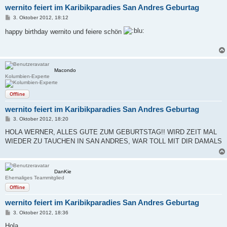
wernito feiert im Karibikparadies San Andres Geburtag
B
3. Oktober 2012, 18:12
e
i
happy birthday wernito und feiere schön
t
r
a
g
Macondo
Kolumbien-Experte
Offline
wernito feiert im Karibikparadies San Andres Geburtag
B
3. Oktober 2012, 18:20
e
i
HOLA WERNER, ALLES GUTE ZUM GEBURTSTAG!! WIRD ZEIT MAL
t
WIEDER ZU TAUCHEN IN SAN ANDRES, WAR TOLL MIT DIR DAMALS
r
a
g
DanKie
Ehemaliges Teammitglied
Offline
wernito feiert im Karibikparadies San Andres Geburtag
B
3. Oktober 2012, 18:36
e
i
Hola,