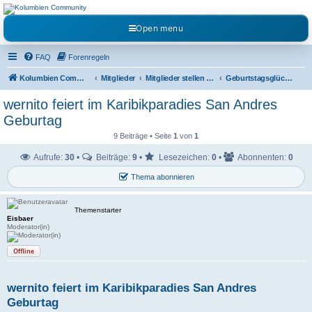
Kolumbienforum - Das
Open menu
grosse Forum der
Freunde Kolumbiens
FAQ
Forenregeln
Reisen, Auswandern, Kultur, Politik, Geschichte und Visum in Kolumbien und Venezuela.
Austausch, Erfahrungen und Gemeinschaft im Kolumbienforum
Kolumbien Community
Mitglieder
Mitglieder stellen sich vor
Geburtstagsglückwünsche
wernito feiert im Karibikparadies San Andres
Geburtag
9 Beiträge • Seite
1
von
1
Aufrufe:
30
•
Beiträge:
9
•
Lesezeichen:
0
•
Abonnenten:
0
Thema abonnieren
Themenstarter
Eisbaer
Moderator(in)
Offline
wernito feiert im Karibikparadies San Andres
Geburtag