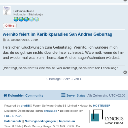
g
ColombiaOnline
Kolumbien-Süchtige(r)
Offline
wernito feiert im Karibikparadies San Andres Geburtag
B
3. Oktober 2012, 22:05
e
i
Herzlichen Glückwunsch zum Geburtstag. Wernito, ich wundere mich,
t
das du so gut wie nichts über die Insel schreibst. Wäre nett, wenn du hin-
r
a
und wieder mal was zum Thema San Andres sagen/schreiben würdest.
g
„Wer fragt, ist ein Narr für eine Minute. Wer nicht fragt, ist ein Narr sein Leben lang.“
9 Beiträge • Seite
1
von
1
Kolumbien Community
Server Status
Alle Zeiten sind
UTC+02:00
Powered by
phpBB
® Forum Software © phpBB Limited
• Hostet by
HOSTINGER
Deutsche Übersetzung durch
phpBB.de
• Bot protection by
FULL-STACK
Datenschutz
||
Nutzungsbedingungen
||
Impressum
Time: 0.024s
| Peak Memory Usage: 5.55 MiB | GZIP: On