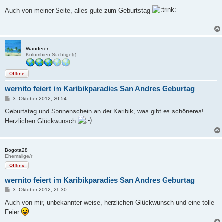
e
i
Auch von meiner Seite, alles gute zum Geburtstag
t
r
a
g
Wanderer
Kolumbien-Süchtige(r)
Offline
wernito feiert im Karibikparadies San Andres Geburtag
B
3. Oktober 2012, 20:54
e
i
Geburtstag und Sonnenschein an der Karibik, was gibt es schöneres!
t
Herzlichen Glückwunsch
r
a
g
Bogota28
Ehemalige/r
Offline
wernito feiert im Karibikparadies San Andres Geburtag
B
3. Oktober 2012, 21:30
e
i
Auch von mir, unbekannter weise, herzlichen Glückwunsch und eine tolle
t
Feier
r
a