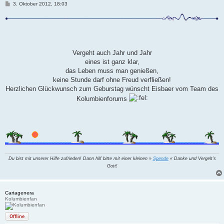
B
3. Oktober 2012, 18:03
e
i
t
r
a
g
Vergeht auch Jahr und Jahr
eines ist ganz klar,
das Leben muss man genießen,
keine Stunde darf ohne Freud verfließen!
Herzlichen Glückwunsch zum Geburstag wünscht Eisbaer vom Team des
Kolumbienforums
Du bist mit unserer Hilfe zufrieden! Dann hilf bitte mit einer kleinen »
Spende
« Danke und Vergelt's
Gott!
Cartagenera
Kolumbienfan
Offline