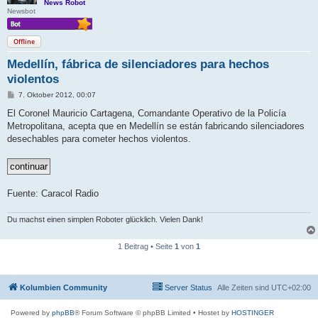
News Robot
Newsbot
Offline
Medellín, fábrica de silenciadores para hechos
violentos
B
7. Oktober 2012, 00:07
e
i
El Coronel Mauricio Cartagena, Comandante Operativo de la Policía
t
Metropolitana, acepta que en Medellín se están fabricando silenciadores
r
a
desechables para cometer hechos violentos.
g
Fuente: Caracol Radio
Du machst einen simplen Roboter glücklich. Vielen Dank!
1 Beitrag • Seite
1
von
1
Kolumbien Community
Server Status
Alle Zeiten sind
UTC+02:00
Powered by
phpBB
® Forum Software © phpBB Limited
• Hostet by
HOSTINGER