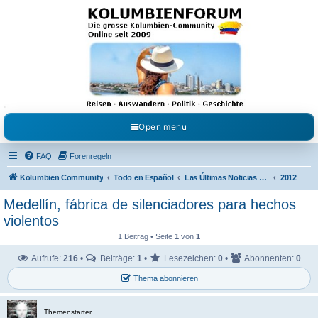
Kolumbienforum - Das
grosse Forum der
Freunde Kolumbiens
Reisen, Auswandern, Kultur, Politik, Geschichte und Visum in Kolumbien und Venezuela.
Austausch, Erfahrungen und Gemeinschaft im Kolumbienforum
Open menu
FAQ
Forenregeln
Kolumbien Community
Todo en Español
Las Últimas Noticias en Español
2012
Medellín, fábrica de silenciadores para hechos
violentos
1 Beitrag • Seite
1
von
1
Aufrufe:
216
•
Beiträge:
1
•
Lesezeichen:
0
•
Abonnenten:
0
Thema abonnieren
Themenstarter