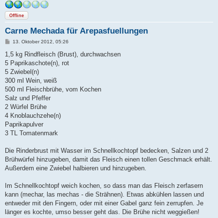
Offline
Carne Mechada für Arepasfuellungen
B
13. Oktober 2012, 05:26
e
i
1,5 kg Rindfleisch (Brust), durchwachsen
t
5 Paprikaschote(n), rot
r
a
5 Zwiebel(n)
g
300 ml Wein, weiß
500 ml Fleischbrühe, vom Kochen
Salz und Pfeffer
2 Würfel Brühe
4 Knoblauchzehe(n)
Paprikapulver
3 TL Tomatenmark
Die Rinderbrust mit Wasser im Schnellkochtopf bedecken, Salzen und 2
Brühwürfel hinzugeben, damit das Fleisch einen tollen Geschmack erhält.
Außerdem eine Zwiebel halbieren und hinzugeben.
Im Schnellkochtopf weich kochen, so dass man das Fleisch zerfasern
kann (mechar, las mechas - die Strähnen). Etwas abkühlen lassen und
entweder mit den Fingern, oder mit einer Gabel ganz fein zerrupfen. Je
länger es kochte, umso besser geht das. Die Brühe nicht weggießen!