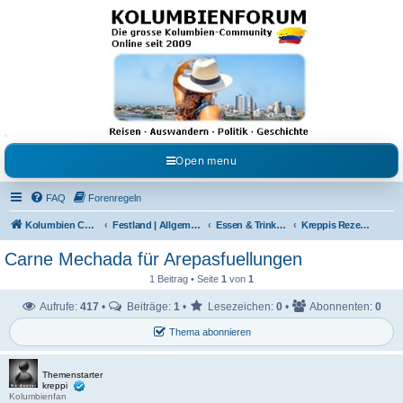
Kolumbienforum - Das
grosse Forum der
Freunde Kolumbiens
Reisen, Auswandern, Kultur, Politik, Geschichte und Visum in Kolumbien und Venezuela.
Austausch, Erfahrungen und Gemeinschaft im Kolumbienforum
Open menu
FAQ
Forenregeln
Kolumbien Community
Festland | Allgemeine Fragen
Essen & Trinken / Koch- Back & Rezeptecke
Kreppis Rezeptecke
Carne Mechada für Arepasfuellungen
1 Beitrag • Seite
1
von
1
Aufrufe:
417
•
Beiträge:
1
•
Lesezeichen:
0
•
Abonnenten:
0
Thema abonnieren
Themenstarter
kreppi
Kolumbienfan