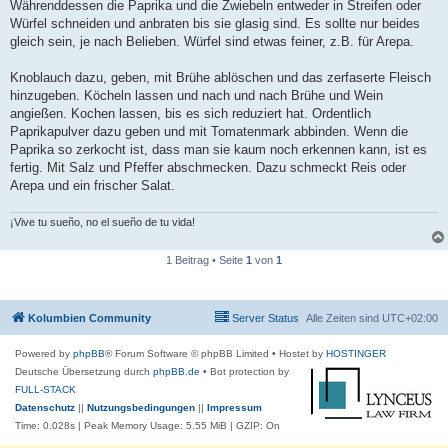
Währenddessen die Paprika und die Zwiebeln entweder in Streifen oder
Würfel schneiden und anbraten bis sie glasig sind. Es sollte nur beides
gleich sein, je nach Belieben. Würfel sind etwas feiner, z.B. für Arepa.
Knoblauch dazu, geben, mit Brühe ablöschen und das zerfaserte Fleisch
hinzugeben. Köcheln lassen und nach und nach Brühe und Wein
angießen. Kochen lassen, bis es sich reduziert hat. Ordentlich
Paprikapulver dazu geben und mit Tomatenmark abbinden. Wenn die
Paprika so zerkocht ist, dass man sie kaum noch erkennen kann, ist es
fertig. Mit Salz und Pfeffer abschmecken. Dazu schmeckt Reis oder
Arepa und ein frischer Salat.
¡Vive tu sueño, no el sueño de tu vida!
1 Beitrag • Seite
1
von
1
Kolumbien Community
Server Status
Alle Zeiten sind
UTC+02:00
Powered by
phpBB
® Forum Software © phpBB Limited
• Hostet by
HOSTINGER
Deutsche Übersetzung durch
phpBB.de
• Bot protection by
FULL-STACK
Datenschutz
||
Nutzungsbedingungen
||
Impressum
Time: 0.028s
| Peak Memory Usage: 5.55 MiB | GZIP: On