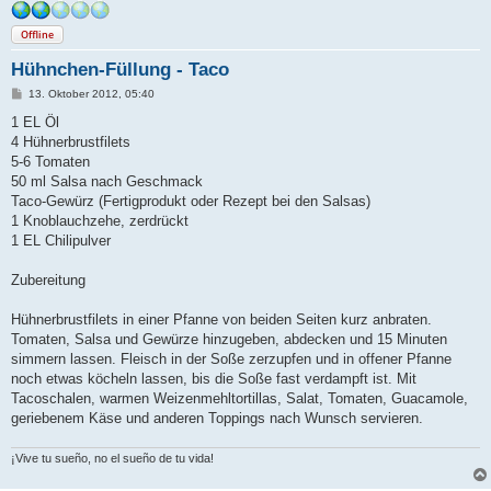
Offline
Hühnchen-Füllung - Taco
B
13. Oktober 2012, 05:40
e
i
1 EL Öl
t
4 Hühnerbrustfilets
r
a
5-6 Tomaten
g
50 ml Salsa nach Geschmack
Taco-Gewürz (Fertigprodukt oder Rezept bei den Salsas)
1 Knoblauchzehe, zerdrückt
1 EL Chilipulver
Zubereitung
Hühnerbrustfilets in einer Pfanne von beiden Seiten kurz anbraten.
Tomaten, Salsa und Gewürze hinzugeben, abdecken und 15 Minuten
simmern lassen. Fleisch in der Soße zerzupfen und in offener Pfanne
noch etwas köcheln lassen, bis die Soße fast verdampft ist. Mit
Tacoschalen, warmen Weizenmehltortillas, Salat, Tomaten, Guacamole,
geriebenem Käse und anderen Toppings nach Wunsch servieren.
¡Vive tu sueño, no el sueño de tu vida!