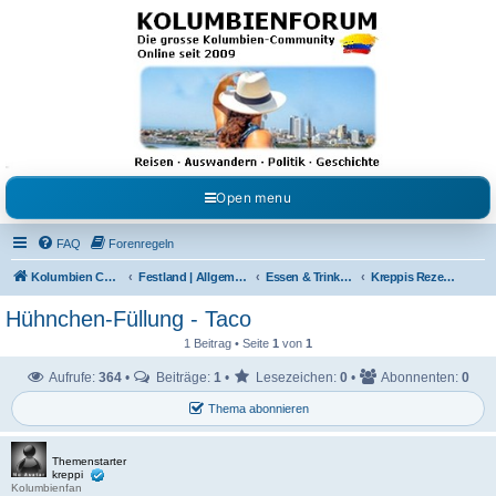
Kolumbienforum - Das
grosse Forum der
Freunde Kolumbiens
Reisen, Auswandern, Kultur, Politik, Geschichte und Visum in Kolumbien und Venezuela.
Austausch, Erfahrungen und Gemeinschaft im Kolumbienforum
Open menu
FAQ
Forenregeln
Kolumbien Community
Festland | Allgemeine Fragen
Essen & Trinken / Koch- Back & Rezeptecke
Kreppis Rezeptecke
Hühnchen-Füllung - Taco
1 Beitrag • Seite
1
von
1
Aufrufe:
364
•
Beiträge:
1
•
Lesezeichen:
0
•
Abonnenten:
0
Thema abonnieren
Themenstarter
kreppi
Kolumbienfan