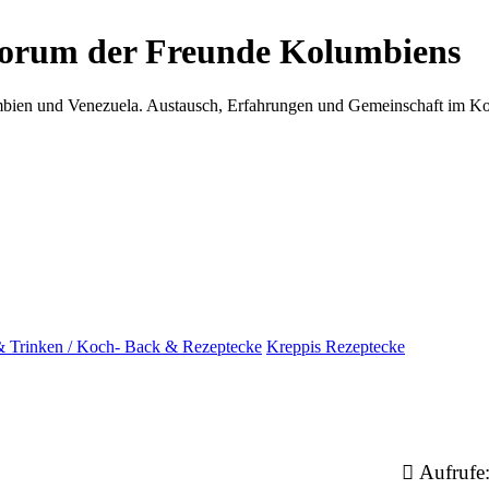
Forum der Freunde Kolumbiens
umbien und Venezuela. Austausch, Erfahrungen und Gemeinschaft im 
& Trinken / Koch- Back & Rezeptecke
Kreppis Rezeptecke
Aufrufe