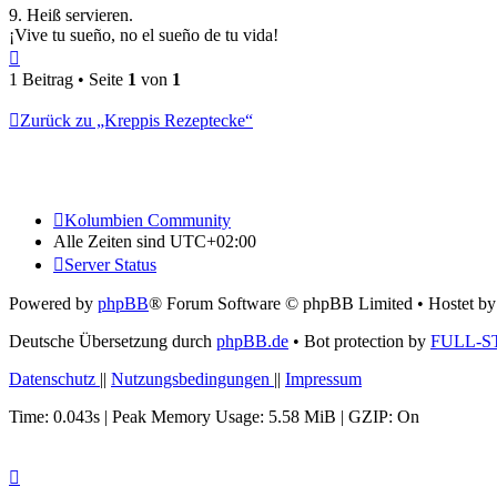
9. Heiß servieren.
¡Vive tu sueño, no el sueño de tu vida!
Nach
oben
1 Beitrag • Seite
1
von
1
Zurück zu „Kreppis Rezeptecke“
Kolumbien Community
Alle Zeiten sind
UTC+02:00
Server Status
Powered by
phpBB
® Forum Software © phpBB Limited
• Hostet b
Deutsche Übersetzung durch
phpBB.de
• Bot protection by
FULL-S
Datenschutz
||
Nutzungsbedingungen
||
Impressum
Time: 0.043s
| Peak Memory Usage: 5.58 MiB | GZIP: On