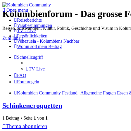
Open menu
Kolumbienforum - Das grosse 
Reiseberichte
Visabestimmungen
Reisen, Auswandern, Kultur, Politik, Geschichte und Visum in Kol
TV - Live
Persönlichkeiten
Zum Inhalt
Venezuela - Kolumbiens Nachbar
Wohin soll mein Beitrag
Schnellzugriff
TV Live
FAQ
Forenregeln
Kolumbien Community
Festland | Allgemeine Fragen
Essen 
Schinkencroquetten
1 Beitrag • Seite
1
von
1
Thema abonnieren