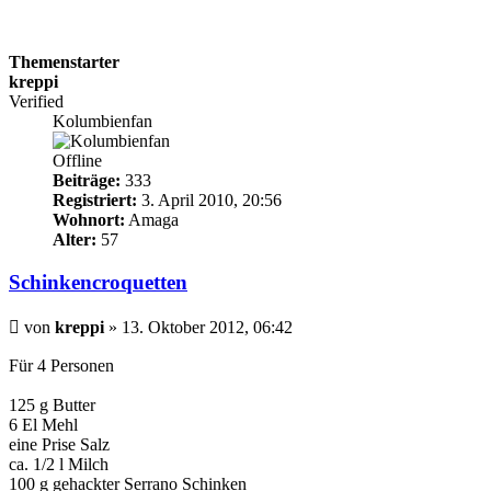
Themenstarter
kreppi
Verified
Kolumbienfan
Offline
Beiträge:
333
Registriert:
3. April 2010, 20:56
Wohnort:
Amaga
Alter:
57
Schinkencroquetten
Beitrag
von
kreppi
»
13. Oktober 2012, 06:42
Für 4 Personen
125 g Butter
6 El Mehl
eine Prise Salz
ca. 1/2 l Milch
100 g gehackter Serrano Schinken