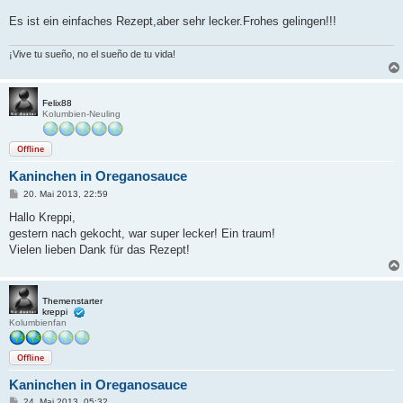
Es ist ein einfaches Rezept,aber sehr lecker.Frohes gelingen!!!
¡Vive tu sueño, no el sueño de tu vida!
Felix88
Kolumbien-Neuling
Offline
Kaninchen in Oreganosauce
B
20. Mai 2013, 22:59
e
i
Hallo Kreppi,
t
gestern nach gekocht, war super lecker! Ein traum!
r
a
Vielen lieben Dank für das Rezept!
g
Themenstarter
kreppi
Kolumbienfan
Offline
Kaninchen in Oreganosauce
B
24. Mai 2013, 05:32