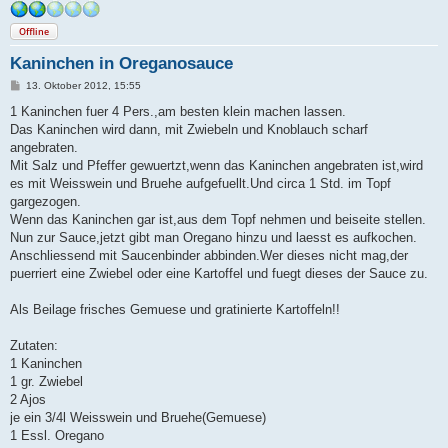
Offline
Kaninchen in Oreganosauce
B
13. Oktober 2012, 15:55
e
i
1 Kaninchen fuer 4 Pers.,am besten klein machen lassen.
t
Das Kaninchen wird dann, mit Zwiebeln und Knoblauch scharf
r
a
angebraten.
g
Mit Salz und Pfeffer gewuertzt,wenn das Kaninchen angebraten ist,wird
es mit Weisswein und Bruehe aufgefuellt.Und circa 1 Std. im Topf
gargezogen.
Wenn das Kaninchen gar ist,aus dem Topf nehmen und beiseite stellen.
Nun zur Sauce,jetzt gibt man Oregano hinzu und laesst es aufkochen.
Anschliessend mit Saucenbinder abbinden.Wer dieses nicht mag,der
puerriert eine Zwiebel oder eine Kartoffel und fuegt dieses der Sauce zu.
Als Beilage frisches Gemuese und gratinierte Kartoffeln!!
Zutaten:
1 Kaninchen
1 gr. Zwiebel
2 Ajos
je ein 3/4l Weisswein und Bruehe(Gemuese)
1 Essl. Oregano