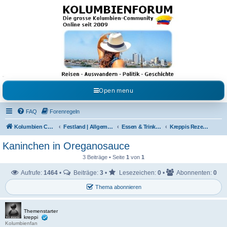
Kolumbienforum - Das
grosse Forum der
Freunde Kolumbiens
Reisen, Auswandern, Kultur, Politik, Geschichte und Visum in Kolumbien und Venezuela.
Austausch, Erfahrungen und Gemeinschaft im Kolumbienforum
Open menu
FAQ
Forenregeln
Kolumbien Community
Festland | Allgemeine Fragen
Essen & Trinken / Koch- Back & Rezeptecke
Kreppis Rezeptecke
Kaninchen in Oreganosauce
3 Beiträge • Seite
1
von
1
Aufrufe:
1464
•
Beiträge:
3
•
Lesezeichen:
0
•
Abonnenten:
0
Thema abonnieren
Themenstarter
kreppi
Kolumbienfan