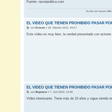
Fuente: razonpublica.com
Du bist mit unserer Hilfe
EL VIDEO QUE TIENEN PROHIBIDO PASAR P
B
von
Ernesto
»
26. Oktober 2012, 04:27
e
i
Este vídeo es muy bien, la verdad presentado con actores
t
r
a
g
EL VIDEO QUE TIENEN PROHIBIDO PASAR P
B
von
Bogotano
»
7. Juni 2023, 13:39
e
i
Vídeo interesante. Tiene más de 10 años y sigue siendo re
t
r
a
g