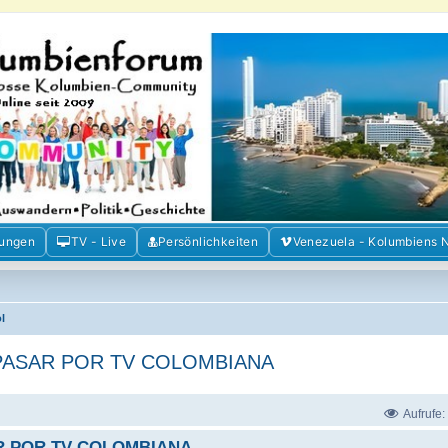
m der Freunde Kolumbiens
ien und Venezuela. Austausch, Erfahrungen und Gemeinschaft im Kolumbienforum
mungen
TV - Live
Persönlichkeiten
Venezuela - Kolumbiens 
l
 PASAR POR TV COLOMBIANA
Aufrufe:
AR POR TV COLOMBIANA