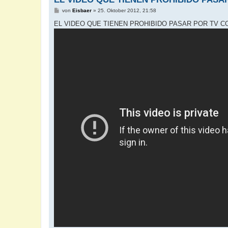
B
von
Eisbaer
»
25. Oktober 2012, 21:58
e
i
EL VIDEO QUE TIENEN PROHIBIDO PASAR POR TV 
t
r
a
g