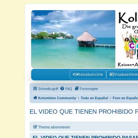
Kolumbienforum - Das grosse Foru
Reisen, Auswandern, Kultur, Politik, Geschichte und Visum in Kolumb
Reiseberichte
Visabestim
Schnellzugriff
FAQ
Forenregeln
Kolumbien Community
Todo en Español
Foro en Españo
EL VIDEO QUE TIENEN PROHIBIDO
Thema abonnieren
EL VIDEO QUE TIENEN PROHIBIDO PAS