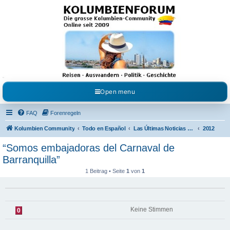
Kolumbienforum - Das
grosse Forum der
Freunde Kolumbiens
Reisen, Auswandern, Kultur, Politik, Geschichte und Visum in Kolumbien und Venezuela.
Austausch, Erfahrungen und Gemeinschaft im Kolumbienforum
Open menu
FAQ
Forenregeln
Kolumbien Community
Todo en Español
Las Últimas Noticias en Español
2012
“Somos embajadoras del Carnaval de
Barranquilla”
1 Beitrag • Seite
1
von
1
Keine Stimmen
0