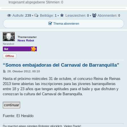
Insgesamt abgegebene Stimmen:
0
Aufrufe:
239
•
Beiträge:
1
•
Lesezeichen:
0
•
Abonnenten:
0
Thema abonnieren
Themenstarter
News Robot
Newsbot
Offline
“Somos embajadoras del Carnaval de Barranquilla”
B
28. Oktober 2012, 00:10
e
i
Hasta el próximo miércoles 31 de octubre, el concurso Reina de Reinas
t
2013 tiene abiertas las inscripciones para las jóvenes barranquilleras
r
a
entre 18 y 23 años que tengan aptitudes para el baile y que disfruten y
g
conozcan la cultura del Carnaval de Barranquilla.
Fuente: El Heraldo
Du machst einen simplen Roboter glücklich. Vielen Dank!