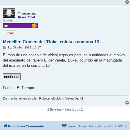
Themenstarter
News Robot
Newsbot
Offline
Medellín: Crimen del 'Duke' enluta a comuna 13
B
31. Oktober 2012, 12:17
e
i
El robo de una consola de videojuegos es para las autoridades el motivo
t
del asesinato del rapero Elider varela, 'Duke', ocurrido en la madrugada
r
a
del martes en la comuna 13.
g
Fuente: El Tiempo
Du machst einen simplen Roboter glücklich. Vielen Dank!
2 Beiträge • Seite
1
von
1
Kolumbien Community
Server Status
Alle Zeiten sind
UTC+02:00