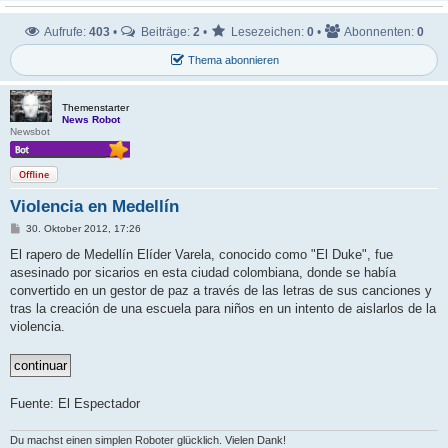
Aufrufe:
403
•
Beiträge:
2
•
Lesezeichen:
0
•
Abonnenten:
0
Thema abonnieren
Themenstarter
News Robot
Newsbot
Offline
Violencia en Medellín
B
30. Oktober 2012, 17:26
e
i
El rapero de Medellín Elíder Varela, conocido como "El Duke", fue
t
asesinado por sicarios en esta ciudad colombiana, donde se había
r
a
convertido en un gestor de paz a través de las letras de sus canciones y
g
tras la creación de una escuela para niños en un intento de aislarlos de la
violencia.
Fuente: El Espectador
Du machst einen simplen Roboter glücklich. Vielen Dank!