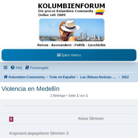
Kolumbienforum - Das
grosse Forum der
Freunde Kolumbiens
Reisen, Auswandern, Kultur, Politik, Geschichte und Visum in Kolumbien und Venezuela.
Austausch, Erfahrungen und Gemeinschaft im Kolumbienforum
Open menu
FAQ
Forenregeln
Kolumbien Community
Todo en Español
Las Últimas Noticias en Español
2012
Violencia en Medellín
2 Beiträge • Seite
1
von
1
Keine Stimmen
0
Insgesamt abgegebene Stimmen:
0