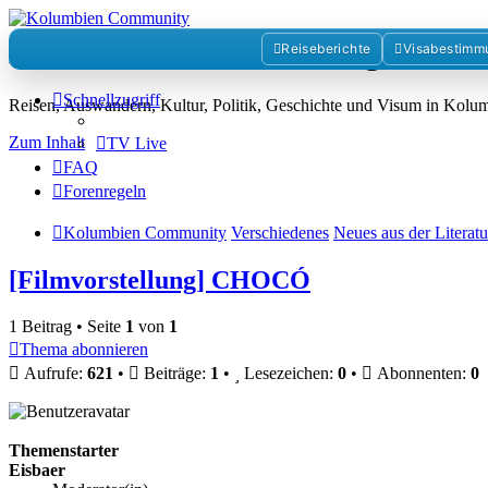
Kolumbienforum - Das grosse 
Reiseberichte
Visabestimm
Schnellzugriff
Reisen, Auswandern, Kultur, Politik, Geschichte und Visum in Kol
Zum Inhalt
TV Live
FAQ
Forenregeln
Kolumbien Community
Verschiedenes
Neues aus der Literat
[Filmvorstellung] CHOCÓ
1 Beitrag • Seite
1
von
1
Thema abonnieren
Aufrufe:
621
•
Beiträge:
1
•
Lesezeichen:
0
•
Abonnenten:
0
Themenstarter
Eisbaer