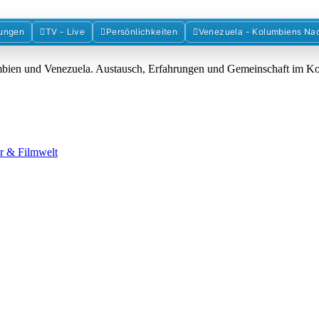
Forum der Freunde Kolumbiens
ungen
TV - Live
Persönlichkeiten
Venezuela - Kolumbiens Na
umbien und Venezuela. Austausch, Erfahrungen und Gemeinschaft im 
ur & Filmwelt