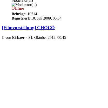
Moderator(in)
Offline
Beiträge:
10514
Registriert:
10. Juli 2009, 05:34
[Filmvorstellung] CHOCÓ
Beitrag
von
Eisbaer
»
31. Oktober 2012, 00:45