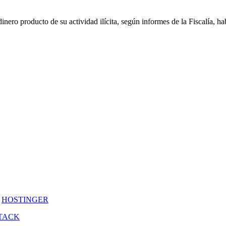
ero producto de su actividad ilícita, según informes de la Fiscalía, hab
y
HOSTINGER
TACK