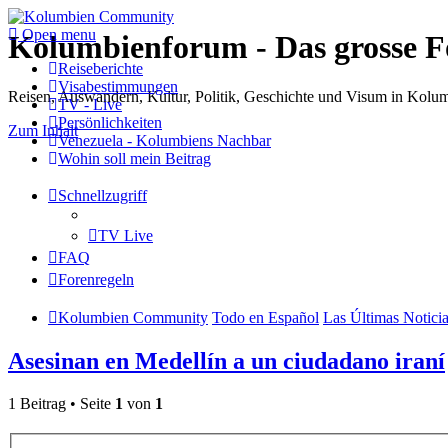
Open menu
Kolumbienforum - Das grosse 
Reiseberichte
Visabestimmungen
Reisen, Auswandern, Kultur, Politik, Geschichte und Visum in Kol
TV - Live
Persönlichkeiten
Zum Inhalt
Venezuela - Kolumbiens Nachbar
Wohin soll mein Beitrag
Schnellzugriff
TV Live
FAQ
Forenregeln
Kolumbien Community
Todo en Español
Las Últimas Notici
Asesinan en Medellín a un ciudadano iraní
1 Beitrag • Seite
1
von
1