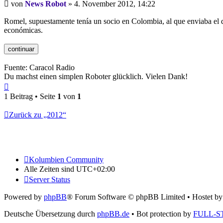
Beitrag
von
News Robot
»
4. November 2012, 14:22
Romel, supuestamente tenía un socio en Colombia, al que enviaba el din
económicas.
Fuente: Caracol Radio
Du machst einen simplen Roboter glücklich. Vielen Dank!
Nach
oben
1 Beitrag • Seite
1
von
1
Zurück zu „2012“
Kolumbien Community
Alle Zeiten sind
UTC+02:00
Server Status
Powered by
phpBB
® Forum Software © phpBB Limited
• Hostet b
Deutsche Übersetzung durch
phpBB.de
• Bot protection by
FULL-S