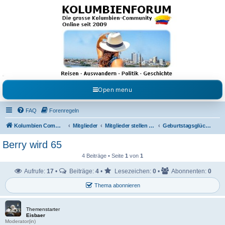
Kolumbienforum - Das
grosse Forum der
Freunde Kolumbiens
Reisen, Auswandern, Kultur, Politik, Geschichte und Visum in Kolumbien und Venezuela.
Austausch, Erfahrungen und Gemeinschaft im Kolumbienforum
Open menu
FAQ
Forenregeln
Kolumbien Community
Mitglieder
Mitglieder stellen sich vor
Geburtstagsglückwünsche
Berry wird 65
4 Beiträge • Seite
1
von
1
Aufrufe:
17
•
Beiträge:
4
•
Lesezeichen:
0
•
Abonnenten:
0
Thema abonnieren
Themenstarter
Eisbaer
Moderator(in)