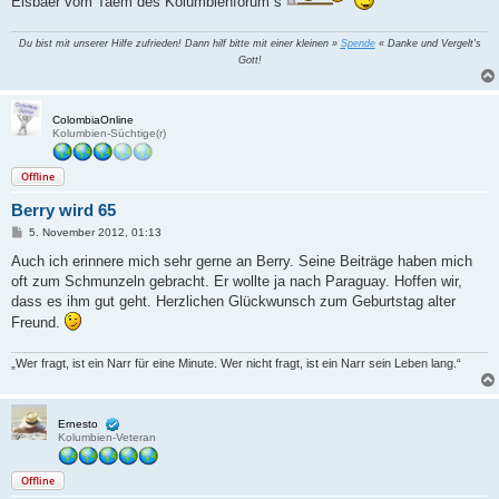
Eisbaer vom Taem des Kolumbienforum´s
Du bist mit unserer Hilfe zufrieden! Dann hilf bitte mit einer kleinen »
Spende
« Danke und Vergelt's
Gott!
ColombiaOnline
Kolumbien-Süchtige(r)
Offline
Berry wird 65
B
5. November 2012, 01:13
e
i
Auch ich erinnere mich sehr gerne an Berry. Seine Beiträge haben mich
t
oft zum Schmunzeln gebracht. Er wollte ja nach Paraguay. Hoffen wir,
r
a
dass es ihm gut geht. Herzlichen Glückwunsch zum Geburtstag alter
g
Freund.
„Wer fragt, ist ein Narr für eine Minute. Wer nicht fragt, ist ein Narr sein Leben lang.“
Ernesto
Kolumbien-Veteran
Offline