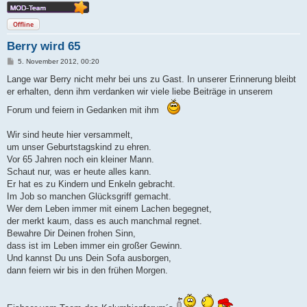
Offline
Berry wird 65
B
5. November 2012, 00:20
e
i
Lange war Berry nicht mehr bei uns zu Gast. In unserer Erinnerung bleibt
t
er erhalten, denn ihm verdanken wir viele liebe Beiträge in unserem
r
a
Forum und feiern in Gedanken mit ihm
g
Wir sind heute hier versammelt,
um unser Geburtstagskind zu ehren.
Vor 65 Jahren noch ein kleiner Mann.
Schaut nur, was er heute alles kann.
Er hat es zu Kindern und Enkeln gebracht.
Im Job so manchen Glücksgriff gemacht.
Wer dem Leben immer mit einem Lachen begegnet,
der merkt kaum, dass es auch manchmal regnet.
Bewahre Dir Deinen frohen Sinn,
dass ist im Leben immer ein großer Gewinn.
Und kannst Du uns Dein Sofa ausborgen,
dann feiern wir bis in den frühen Morgen.