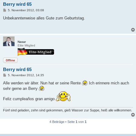
Berry wird 65
B
5. November 2012, 03:08
e
i
Unbekannterweise alles Gute zum Geburtstag.
t
r
a
g
Nasar
Elite Mitglied
Offline
Berry wird 65
B
5. November 2012, 14:35
e
i
Alle werden wir älter. Nun hat er seine Rente
Ich erinnere mich auch
t
sehr gerne an Berry
r
a
g
Feliz cumpleaños gran amigo
Fünf sind geladen, zehn sind gekommen, gieß Wasser zur Suppe, heiß alle willkommen.
4 Beiträge • Seite
1
von
1