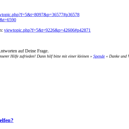
wtopic.php?f=5&t=8097&p=36577#p36578
5&t=6590
en:
viewtopic.php?f=5&t=9226&p=42606#p42871
Antworten auf Deine Frage.
nserer Hilfe zufrieden! Dann hilf bitte mit einer kleinen »
Spende
« Danke und Ve
elfen?