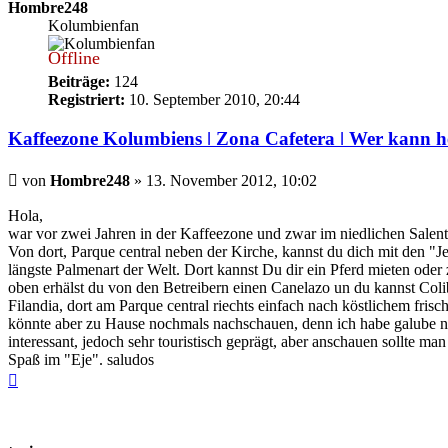
Hombre248
Kolumbienfan
Offline
Beiträge:
124
Registriert:
10. September 2010, 20:44
Kaffeezone Kolumbiens ǀ Zona Cafetera ǀ Wer kann h
Beitrag
von
Hombre248
»
13. November 2012, 10:02
Hola,
war vor zwei Jahren in der Kaffeezone und zwar im niedlichen Salent
Von dort, Parque central neben der Kirche, kannst du dich mit den 
längste Palmenart der Welt. Dort kannst Du dir ein Pferd mieten ode
oben erhälst du von den Betreibern einen Canelazo un du kannst Coli
Filandia, dort am Parque central riechts einfach nach köstlichem fri
könnte aber zu Hause nochmals nachschauen, denn ich habe galube 
interessant, jedoch sehr touristisch geprägt, aber anschauen sollte m
Spaß im "Eje". saludos
Nach
oben