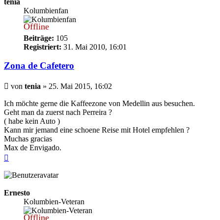
tenia
Kolumbienfan
Offline
Beiträge:
105
Registriert:
31. Mai 2010, 16:01
Zona de Cafetero
Beitrag
von
tenia
»
25. Mai 2015, 16:02
Ich möchte gerne die Kaffeezone von Medellin aus besuchen.
Geht man da zuerst nach Perreira ?
( habe kein Auto )
Kann mir jemand eine schoene Reise mit Hotel empfehlen ?
Muchas gracias
Max de Envigado.
Nach
oben
Ernesto
Kolumbien-Veteran
Offline