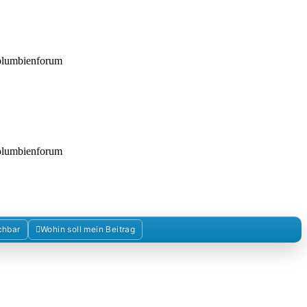
Kolumbienforum
Kolumbienforum
chbar
Wohin soll mein Beitrag