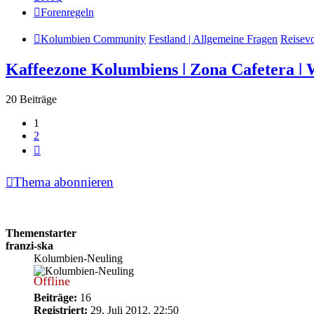
Forenregeln
Kolumbien Community
Festland | Allgemeine Fragen
Reisev
Kaffeezone Kolumbiens ǀ Zona Cafetera ǀ 
20 Beiträge
1
2
Nächste
Thema abonnieren
Themenstarter
franzi-ska
Kolumbien-Neuling
Offline
Beiträge:
16
Registriert:
29. Juli 2012, 22:50