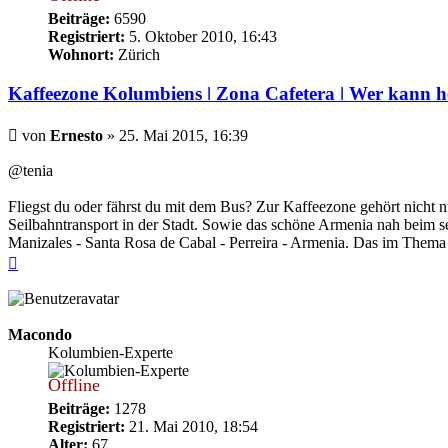
Beiträge:
6590
Registriert:
5. Oktober 2010, 16:43
Wohnort:
Zürich
Kaffeezone Kolumbiens ǀ Zona Cafetera ǀ Wer kann h
Beitrag
von
Ernesto
»
25. Mai 2015, 16:39
@tenia
Fliegst du oder fährst du mit dem Bus? Zur Kaffeezone gehört nicht n
Seilbahntransport in der Stadt. Sowie das schöne Armenia nah beim s
Manizales - Santa Rosa de Cabal - Perreira - Armenia. Das im Thema 
Nach
oben
Macondo
Kolumbien-Experte
Offline
Beiträge:
1278
Registriert:
21. Mai 2010, 18:54
Alter:
67