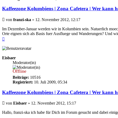
Kaffeezone Kolumbiens ǀ Zona Cafetera ǀ Wer kann h
Beitrag
von
franzi-ska
»
12. November 2012, 12:17
Im Dezember-Januar werden wir in Kolumbien sein. Natuerlich moec
Orte eignen sich als Basis fuer Ausfluege und Wanderungen? Und wie 
Nach
oben
Eisbaer
Moderator(in)
Offline
Beiträge:
10516
Registriert:
10. Juli 2009, 05:34
Kaffeezone Kolumbiens ǀ Zona Cafetera ǀ Wer kann h
Beitrag
von
Eisbaer
»
12. November 2012, 15:17
Hallo, franzi-ska ich habe für Dich im Forum gesucht und dabei einiges