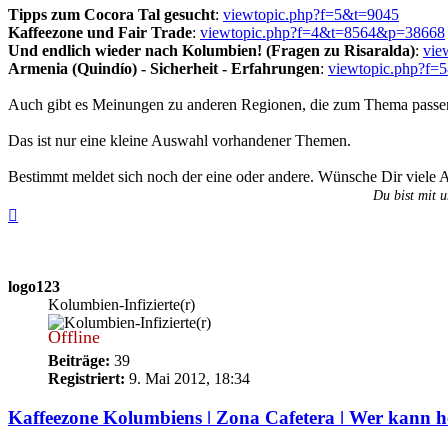
Tipps zum Cocora Tal gesucht
:
viewtopic.php?f=5&t=9045
Kaffeezone und Fair Trade
:
viewtopic.php?f=4&t=8564&p=38668
Und endlich wieder nach Kolumbien! (Fragen zu Risaralda)
:
vie
Armenia (Quindío) - Sicherheit - Erfahrungen
:
viewtopic.php?f=
Auch gibt es Meinungen zu anderen Regionen, die zum Thema pass
Das ist nur eine kleine Auswahl vorhandener Themen.
Bestimmt meldet sich noch der eine oder andere. Wünsche Dir viele 
Du bist mit u
Nach
oben
logo123
Kolumbien-Infizierte(r)
Offline
Beiträge:
39
Registriert:
9. Mai 2012, 18:34
Kaffeezone Kolumbiens ǀ Zona Cafetera ǀ Wer kann h