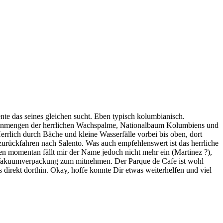
te das seines gleichen sucht. Eben typisch kolumbianisch.
 du Unmengen der herrlichen Wachspalme, Nationalbaum Kolumbiens und
rrlich durch Bäche und kleine Wasserfälle vorbei bis oben, dort
zurückfahren nach Salento. Was auch empfehlenswert ist das herrliche
ten momentan fällt mir der Name jedoch nicht mehr ein (Martinez ?),
n Vakuumverpackung zum mitnehmen. Der Parque de Cafe ist wohl
s direkt dorthin. Okay, hoffe konnte Dir etwas weiterhelfen und viel