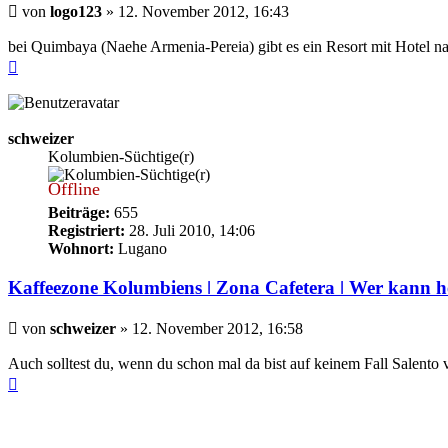
Beitrag
von
logo123
»
12. November 2012, 16:43
bei Quimbaya (Naehe Armenia-Pereia) gibt es ein Resort mit Hotel n
Nach
oben
schweizer
Kolumbien-Süchtige(r)
Offline
Beiträge:
655
Registriert:
28. Juli 2010, 14:06
Wohnort:
Lugano
Kaffeezone Kolumbiens ǀ Zona Cafetera ǀ Wer kann h
Beitrag
von
schweizer
»
12. November 2012, 16:58
Auch solltest du, wenn du schon mal da bist auf keinem Fall Salento
Nach
oben