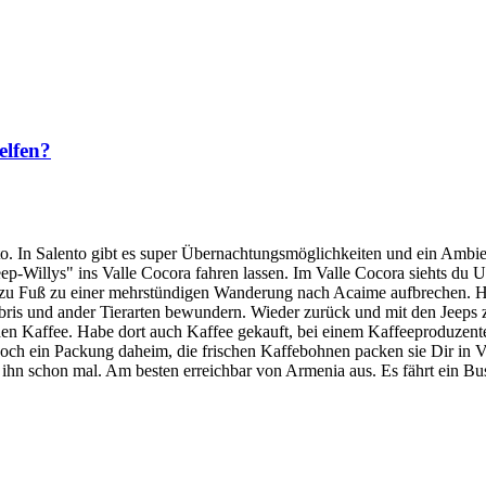
elfen?
o. In Salento gibt es super Übernachtungsmöglichkeiten und ein Ambien
"Jeep-Willys" ins Valle Cocora fahren lassen. Im Valle Cocora siehts
r zu Fuß zu einer mehrstündigen Wanderung nach Acaime aufbrechen. He
bris und ander Tierarten bewundern. Wieder zurück und mit den Jeeps 
schen Kaffee. Habe dort auch Kaffee gekauft, bei einem Kaffeeproduzen
noch ein Packung daheim, die frischen Kaffebohnen packen sie Dir i
an ihn schon mal. Am besten erreichbar von Armenia aus. Es fährt ein Bu