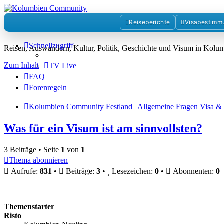
Kolumbienforum - Das grosse 
Reiseberichte
Visabestimm
Schnellzugriff
Reisen, Auswandern, Kultur, Politik, Geschichte und Visum in Kol
Zum Inhalt
TV Live
FAQ
Forenregeln
Kolumbien Community
Festland | Allgemeine Fragen
Visa & 
Was für ein Visum ist am sinnvollsten?
3 Beiträge • Seite
1
von
1
Thema abonnieren
Aufrufe:
831
•
Beiträge:
3
•
Lesezeichen:
0
•
Abonnenten:
0
Themenstarter
Risto