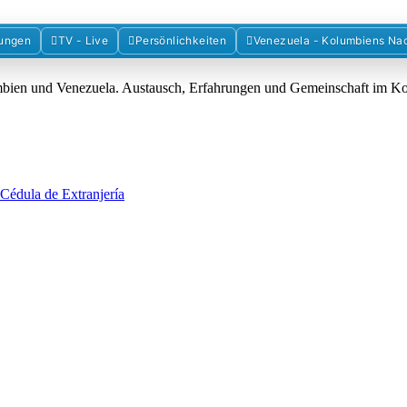
Forum der Freunde Kolumbiens
ungen
TV - Live
Persönlichkeiten
Venezuela - Kolumbiens Na
umbien und Venezuela. Austausch, Erfahrungen und Gemeinschaft im 
Cédula de Extranjería