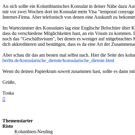
An sich sollte ein Kolumbianisches Konsulat in deiner Nähe dazu Aus
mir vor zwei Wochen dort im Konsulat mein Visa "temporal conyuge de 
Internet-Firma. Aber telefonisch von denen eine Auskunft zu bekom
Im Wartezimmer des Konsulates lag eine Englische Bröschüre über Ko
dass du verschiedene Möglichkeiten hast, an ein Visum zu kommen. Da
noch das "Geschäftsvisum", bei denen es weniger auf mitgebrachtes 
dich akkreditieren und bestätigen, dass es da eine Art der Zusammenar
Aber schau dir das am besten mal selbst nach. Hier die Seite des kolu
berlin.de/konsularische_dienste/konsularische_dienste.html
Wenn du deinen Papierkram soweit zusammen hast, sollte es dann mö
Grüße,
Toska
Nach
oben
Themenstarter
Risto
Kolumbien-Neuling