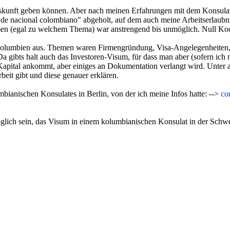
kunft geben können. Aber nach meinen Erfahrungen mit dem Konsulat in
nacional colombiano" abgeholt, auf dem auch meine Arbeitserlaubnis ve
men (egal zu welchem Thema) war anstrengend bis unmöglich. Null Koo
lumbien aus. Themen waren Firmengründung, Visa-Angelegenheiten, Ste
 gibts halt auch das Investoren-Visum, für dass man aber (sofern ich
Kapital ankommt, aber einiges an Dokumentation verlangt wird. Unter 
beit gibt und diese genauer erklären.
mbianischen Konsulates in Berlin, von der ich meine Infos hatte: -->
co
glich sein, das Visum in einem kolumbianischen Konsulat in der Sch