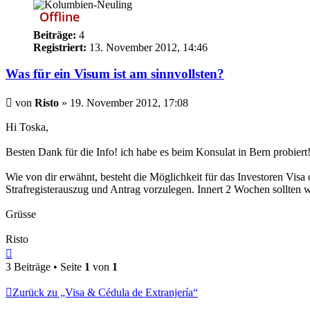
Offline
Beiträge:
4
Registriert:
13. November 2012, 14:46
Was für ein Visum ist am sinnvollsten?
Beitrag
von
Risto
»
19. November 2012, 17:08
Hi Toska,
Besten Dank für die Info! ich habe es beim Konsulat in Bern probiert!
Wie von dir erwähnt, besteht die Möglichkeit für das Investoren Visa
Strafregisterauszug und Antrag vorzulegen. Innert 2 Wochen sollten w
Grüsse
Risto
Nach
oben
3 Beiträge • Seite
1
von
1
Zurück zu „Visa & Cédula de Extranjería“