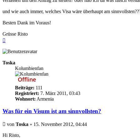
verlassen um den Antrag zu stellen? oder hab ich da was falsch verst
und wie auch immer, welches Visa wäre überhaupt am sinnvollsten??
Besten Dank im Voraus!
Grüsse Risto
Nach
oben
Toska
Kolumbienfan
Offline
Beiträge:
111
Registriert:
7. März 2011, 03:43
Wohnort:
Armenia
Was für ein Visum ist am sinnvollsten?
Beitrag
von
Toska
»
15. November 2012, 04:44
Hi Risto,