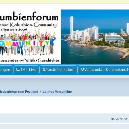
m der Freunde Kolumbiens
ien und Venezuela. Austausch, Erfahrungen und Gemeinschaft im Kolumbienforum
mungen
TV - Live
Persönlichkeiten
Venezuela - Kolumbiens 
iseberichte zum Festland
Latinos Vorschläge
Aufrufe: