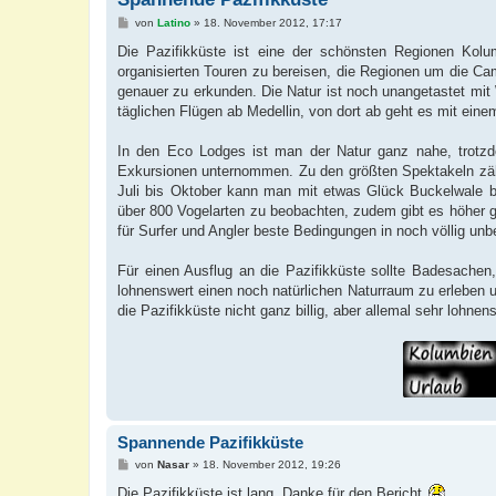
B
von
Latino
»
18. November 2012, 17:17
e
i
Die Pazifikküste ist eine der schönsten Regionen Ko
t
organisierten Touren zu bereisen, die Regionen um die Ca
r
a
genauer zu erkunden. Die Natur ist noch unangetastet mit 
g
täglichen Flügen ab Medellin, von dort ab geht es mit einem
In den Eco Lodges ist man der Natur ganz nahe, trotz
Exkursionen unternommen. Zu den größten Spektakeln zähl
Juli bis Oktober kann man mit etwas Glück Buckelwale be
über 800 Vogelarten zu beobachten, zudem gibt es höher
für Surfer und Angler beste Bedingungen in noch völlig un
Für einen Ausflug an die Pazifikküste sollte Badesache
lohnenswert einen noch natürlichen Naturraum zu erleben
die Pazifikküste nicht ganz billig, aber allemal sehr lohnen
Spannende Pazifikküste
B
von
Nasar
»
18. November 2012, 19:26
e
i
Die Pazifikküste ist lang. Danke für den Bericht