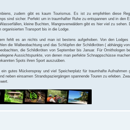
lumbiens, zudem gibt es kaum Tourismus. Es ist zu empfehlen diese Reg
mps sind sicher. Perfekt um in traumhafter Ruhe zu entspannen und in den 
Wasserfällen, kleine Buchten, Mangrovenwäldern gibt es hier viel zu sehen. D
 organisierten Transport bis in die Lodge.
dem fehlt es an nichts und man ist bestens aufgehoben. Von den Lodges
en die Walbeobachtung und das Schlüpfen der Schildkröten ( abhängig von 
obachten, die Schildkröten von September bis Januar. Für Ornithologen be
 gelegene Aussichtspunkte, von denen man perfekte Schnappschüsse machen
bekannten Spots ihren Sport auszuüben.
n, ein gutes Mückenspray und viel Speicherplatz für traumhafte Aufnahmen
 und neben einsamen Strandspaziergängen spannende Touren zu erleben. Zwar
swert.