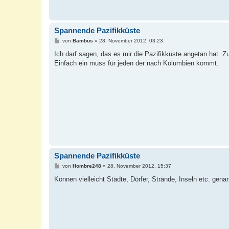
Spannende Pazifikküste
B
von
Bambus
»
28. November 2012, 03:23
e
i
Ich darf sagen, das es mir die Pazifikküste angetan hat. 
t
Einfach ein muss für jeden der nach Kolumbien kommt.
r
a
g
Spannende Pazifikküste
B
von
Hombre248
»
28. November 2012, 15:37
e
i
Können vielleicht Städte, Dörfer, Strände, Inseln etc. ge
t
r
a
g