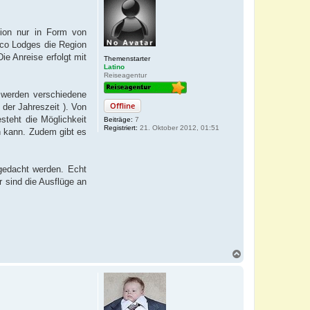
ion nur in Form von
Eco Lodges die Region
ie Anreise erfolgt mit
Themenstarter
Latino
Reiseagentur
 werden verschiedene
Offline
der Jahreszeit ). Von
steht die Möglichkeit
Beiträge:
7
Registriert:
21. Oktober 2012, 01:51
 kann. Zudem gibt es
 gedacht werden. Echt
 sind die Ausflüge an
N
a
c
h
o
b