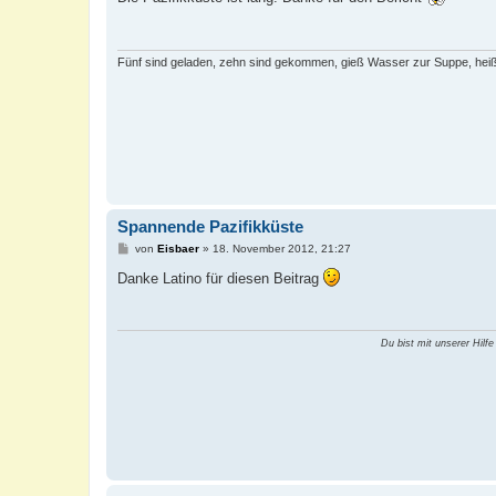
t
r
a
g
Fünf sind geladen, zehn sind gekommen, gieß Wasser zur Suppe, heiß
Spannende Pazifikküste
B
von
Eisbaer
»
18. November 2012, 21:27
e
i
Danke Latino für diesen Beitrag
t
r
a
g
Du bist mit unserer Hilfe