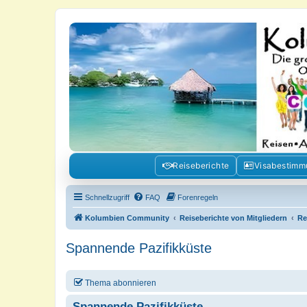
Kolumbienforum - Das grosse Foru
Reisen, Auswandern, Kultur, Politik, Geschichte und Visum in Kolumb
Reiseberichte
Visabestim
Schnellzugriff
FAQ
Forenregeln
Kolumbien Community
Reiseberichte von Mitgliedern
Re
Spannende Pazifikküste
Thema abonnieren
Spannende Pazifikküste