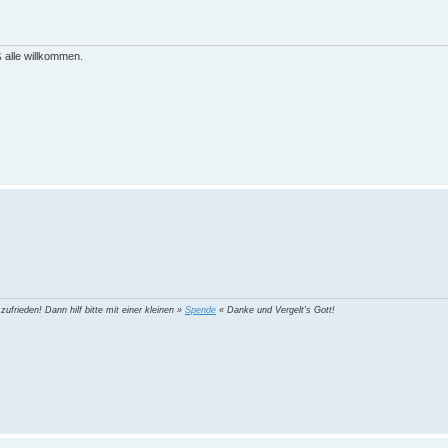
 alle willkommen.
 zufrieden! Dann hilf bitte mit einer kleinen »
Spende
« Danke und Vergelt's Gott!