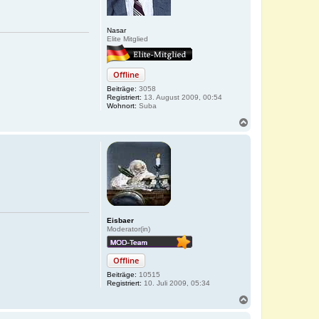
e
n
Nasar
Elite Mitglied
Offline
Beiträge:
3058
Registriert:
13. August 2009, 00:54
Wohnort:
Suba
N
a
c
h
o
b
e
n
Eisbaer
Moderator(in)
Offline
Beiträge:
10515
Registriert:
10. Juli 2009, 05:34
N
a