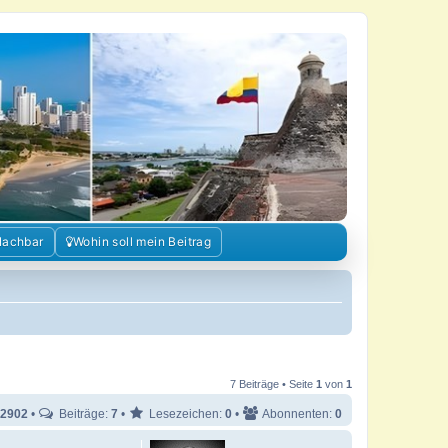
Nachbar
Wohin soll mein Beitrag
7 Beiträge • Seite
1
von
1
2902
•
Beiträge:
7
•
Lesezeichen:
0
•
Abonnenten:
0