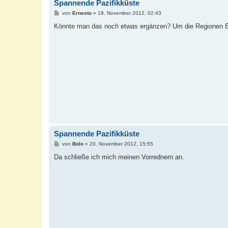
Spannende Pazifikküste
B
von
Ernesto
»
19. November 2012, 02:43
e
i
Könnte man das noch etwas ergänzen? Um die Regionen Ba
t
r
a
g
Spannende Pazifikküste
B
von
Bolo
»
20. November 2012, 15:55
e
i
Da schließe ich mich meinen Vorrednern an.
t
r
a
g