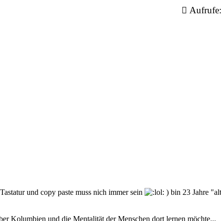
Aufrufe
er Tastatur und copy paste muss nich immer sein
) bin 23 Jahre "al
ber Kolumbien und die Mentalität der Menschen dort lernen möchte...