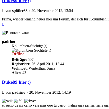
Duke89 hier ;)
Beitrag
von
spitfire88
»
20. November 2012, 13:54
Prima, wieder jemand neues hier um Forum, der sich für Kolumbien in
Nach
oben
padrino
Kolumbien-Süchtige(r)
Offline
Beiträge:
507
Registriert:
26. April 2011, 13:44
Wohnort:
Winterthur, Suiza
Alter:
43
Duke89 hier ;)
Beitrag
von
padrino
»
20. November 2012, 14:19
el sucio de mi carro vale mas que tu carro...hahaaaaaa prrrrrrrrrrrraa