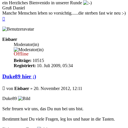
ein Herzliches Bienvenido in unserer Runde
Gruß Daniel
Manche Menschen leben so vorsichtig......die sterben fast wie neu :-)
Nach
oben
Eisbaer
Moderator(in)
Offline
Beiträge:
10515
Registriert:
10. Juli 2009, 05:34
Duke89 hier ;)
Beitrag
von
Eisbaer
»
20. November 2012, 12:11
Duke89
Sehr freuen wir uns, das Du nun bei uns bist.
Bestimmt hast Du viele Fragen, leg los und haue in die Tasten.