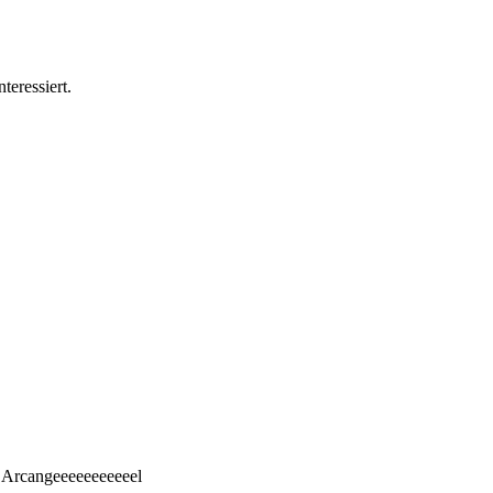
teressiert.
aa Arcangeeeeeeeeeeel