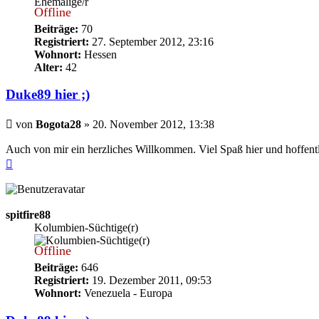
Ehemalige/r
Offline
Beiträge:
70
Registriert:
27. September 2012, 23:16
Wohnort:
Hessen
Alter:
42
Duke89 hier ;)
Beitrag
von
Bogota28
»
20. November 2012, 13:38
Auch von mir ein herzliches Willkommen. Viel Spaß hier und hoffentli
Nach
oben
spitfire88
Kolumbien-Süchtige(r)
Offline
Beiträge:
646
Registriert:
19. Dezember 2011, 09:53
Wohnort:
Venezuela - Europa