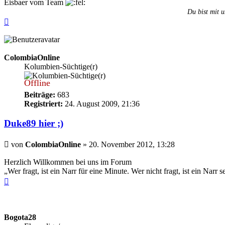
Eisbaer vom Team
Du bist mit u
Nach
oben
ColombiaOnline
Kolumbien-Süchtige(r)
Offline
Beiträge:
683
Registriert:
24. August 2009, 21:36
Duke89 hier ;)
Beitrag
von
ColombiaOnline
»
20. November 2012, 13:28
Herzlich Willkommen bei uns im Forum
„Wer fragt, ist ein Narr für eine Minute. Wer nicht fragt, ist ein Narr 
Nach
oben
Bogota28