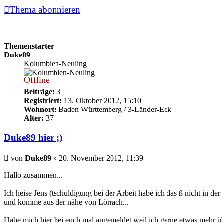
Thema abonnieren
Themenstarter
Duke89
Kolumbien-Neuling
Offline
Beiträge:
3
Registriert:
13. Oktober 2012, 15:10
Wohnort:
Baden Württemberg / 3-Länder-Eck
Alter:
37
Duke89 hier ;)
Beitrag
von
Duke89
»
20. November 2012, 11:39
Hallo zusammen...
Ich heise Jens (tschuldigung bei der Arbeit habe ich das ß nicht in d
und komme aus der nähe von Lörrach...
Habe mich hier bei euch mal angemeldet weil ich gerne etwas mehr ü