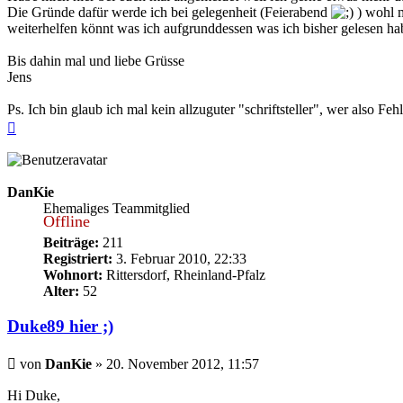
Die Gründe dafür werde ich bei gelegenheit (Feierabend
) wohl m
weiterhelfen könnt was ich aufgrunddessen was ich bisher gelesen hab
Bis dahin mal und liebe Grüsse
Jens
Ps. Ich bin glaub ich mal kein allzuguter "schriftsteller", wer also Feh
Nach
oben
DanKie
Ehemaliges Teammitglied
Offline
Beiträge:
211
Registriert:
3. Februar 2010, 22:33
Wohnort:
Rittersdorf, Rheinland-Pfalz
Alter:
52
Duke89 hier ;)
Beitrag
von
DanKie
»
20. November 2012, 11:57
Hi Duke,