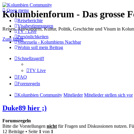
Open menu
Kolumbienforum - Das grosse 
Reiseberichte
Visabestimmungen
Reisen, Auswandern, Kultur, Politik, Geschichte und Visum in Kol
TV - Live
Persönlichkeiten
Zum Inhalt
Venezuela - Kolumbiens Nachbar
Wohin soll mein Beitrag
Schnellzugriff
TV Live
FAQ
Forenregeln
Kolumbien Community
Mitglieder
Mitglieder stellen sich vor
Duke89 hier ;)
Forumsregeln
Bitte die Vorstellungen
nicht
für Fragen und Diskussionen nutzen. Für
12 Beiträge • Seite
1
von
1