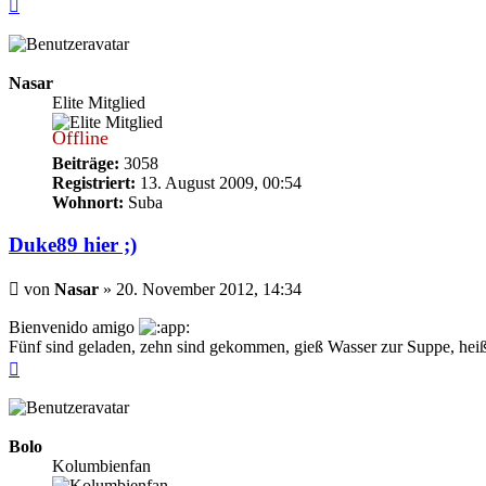
Nach
oben
Nasar
Elite Mitglied
Offline
Beiträge:
3058
Registriert:
13. August 2009, 00:54
Wohnort:
Suba
Duke89 hier ;)
Beitrag
von
Nasar
»
20. November 2012, 14:34
Bienvenido amigo
Fünf sind geladen, zehn sind gekommen, gieß Wasser zur Suppe, hei
Nach
oben
Bolo
Kolumbienfan