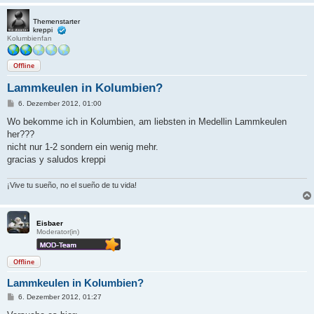
Themenstarter
kreppi
Kolumbienfan
Offline
Lammkeulen in Kolumbien?
B
6. Dezember 2012, 01:00
e
i
Wo bekomme ich in Kolumbien, am liebsten in Medellin Lammkeulen
t
her???
r
a
nicht nur 1-2 sondern ein wenig mehr.
g
gracias y saludos kreppi
¡Vive tu sueño, no el sueño de tu vida!
Eisbaer
Moderator(in)
Offline
Lammkeulen in Kolumbien?
B
6. Dezember 2012, 01:27
e
i