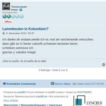
Themenstarter
kreppi
Kolumbienfan
Offline
Lammkeulen in Kolumbien?
B
6. Dezember 2012, 03:37
e
i
ich danke dir eisbaer,werde ich es mal am wochenende versuchen.
t
dann gibt es in ferner zukunft,schoenen leckeren lamm
r
a
schinken,vermisse ich .
g
gracias y saludos kreppi
¡Vive tu sueño, no el sueño de tu vida!
3 Beiträge • Seite
1
von
1
Kolumbien Community
Server Status
Alle Zeiten sind
UTC+02:00
Powered by
phpBB
® Forum Software © phpBB Limited
• Hostet by
HOSTINGER
Deutsche Übersetzung durch
phpBB.de
• Bot protection by
FULL-STACK
Datenschutz
||
Nutzungsbedingungen
||
Impressum