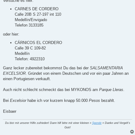
Versuche es hier:
t
r
CARNES DE CORDERO
a
Calle 20B S 27-197 int 110
g
Medellín/Envigado
Telefon 3133185
oder hier:
CÁRNICOS EL CORDERO
Calle 39 C 109-82
Medellín
Telefon: 4922310
Ganz lecker zubereitet bekommst Du das bei der
SALSAMENTARIA
EXCELSIOR
. Gründet von einem Deutschen und vor ein paar Jahren an
einen Portugiesen verkauft.
Auch nicht schlecht schmeckt das bei MYKONOS am
Parque Lleras
.
Bei
Excelsior
habe ich vor kurzem knapp 50.000
Pesos
bezahlt.
Eisbaer
Du bist mit unserer Hilfe zufrieden! Dann hilf bitte mit einer kleinen »
Spende
« Danke und Vergelt's
Gott!