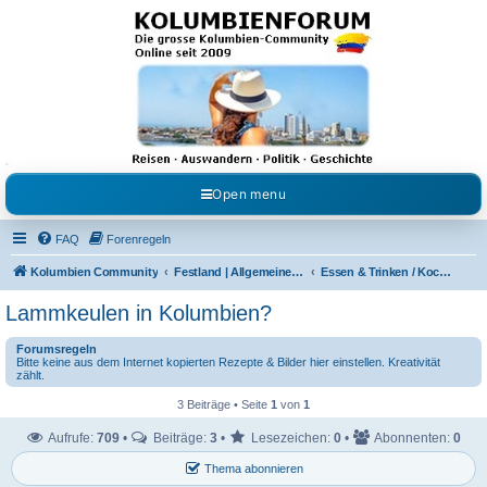
Kolumbienforum - Das
grosse Forum der
Freunde Kolumbiens
Reisen, Auswandern, Kultur, Politik, Geschichte und Visum in Kolumbien und Venezuela.
Austausch, Erfahrungen und Gemeinschaft im Kolumbienforum
Open menu
FAQ
Forenregeln
Kolumbien Community
Festland | Allgemeine Fragen
Essen & Trinken / Koch- Back & Rezeptecke
Lammkeulen in Kolumbien?
Forumsregeln
Bitte keine aus dem Internet kopierten Rezepte & Bilder hier einstellen. Kreativität
zählt.
3 Beiträge • Seite
1
von
1
Aufrufe:
709
•
Beiträge:
3
•
Lesezeichen:
0
•
Abonnenten:
0
Thema abonnieren