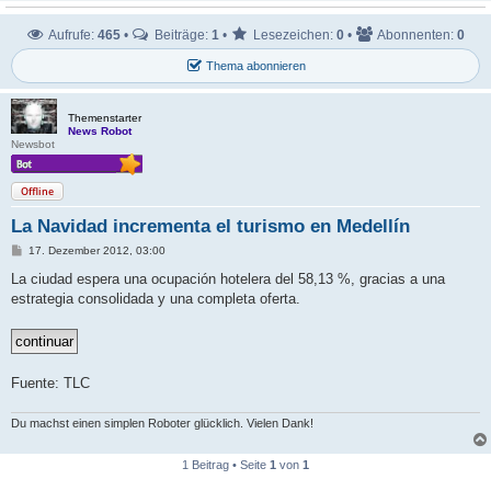
Aufrufe:
465
•
Beiträge:
1
•
Lesezeichen:
0
•
Abonnenten:
0
Thema abonnieren
Themenstarter
News Robot
Newsbot
Offline
La Navidad incrementa el turismo en Medellín
B
17. Dezember 2012, 03:00
e
i
La ciudad espera una ocupación hotelera del 58,13 %, gracias a una
t
estrategia consolidada y una completa oferta.
r
a
g
Fuente: TLC
Du machst einen simplen Roboter glücklich. Vielen Dank!
1 Beitrag • Seite
1
von
1