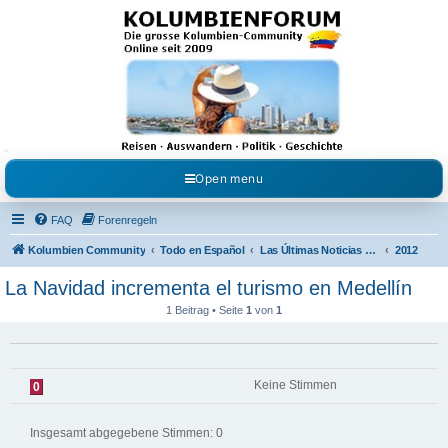
Kolumbienforum - Das
grosse Forum der
Freunde Kolumbiens
Reisen, Auswandern, Kultur, Politik, Geschichte und Visum in Kolumbien und Venezuela.
Austausch, Erfahrungen und Gemeinschaft im Kolumbienforum
Open menu
FAQ
Forenregeln
Kolumbien Community
Todo en Español
Las Últimas Noticias en Español
2012
La Navidad incrementa el turismo en Medellín
1 Beitrag • Seite
1
von
1
Keine Stimmen
0
Insgesamt abgegebene Stimmen:
0