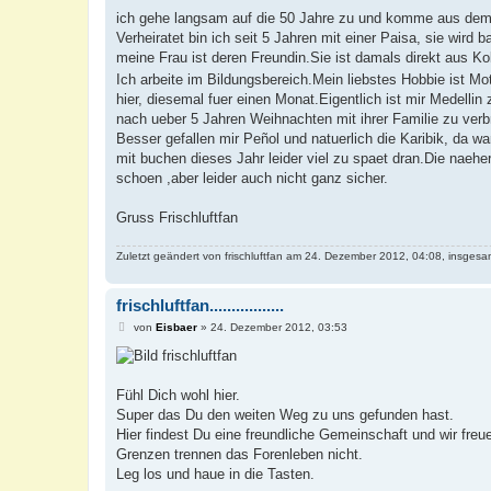
ich gehe langsam auf die 50 Jahre zu und komme aus de
Verheiratet bin ich seit 5 Jahren mit einer Paisa, sie wird 
meine Frau ist deren Freundin.Sie ist damals direkt aus 
Ich arbeite im Bildungsbereich.Mein liebstes Hobbie ist Mot
hier, diesemal fuer einen Monat.Eigentlich ist mir Medelli
nach ueber 5 Jahren Weihnachten mit ihrer Familie zu verb
Besser gefallen mir Peñol und natuerlich die Karibik, da 
mit buchen dieses Jahr leider viel zu spaet dran.Die naeh
schoen ,aber leider auch nicht ganz sicher.
Gruss Frischluftfan
Zuletzt geändert von
frischluftfan
am 24. Dezember 2012, 04:08, insgesam
frischluftfan.................
B
von
Eisbaer
»
24. Dezember 2012, 03:53
e
i
frischluftfan
t
r
a
Fühl Dich wohl hier.
g
Super das Du den weiten Weg zu uns gefunden hast.
Hier findest Du eine freundliche Gemeinschaft und wir freu
Grenzen trennen das Forenleben nicht.
Leg los und haue in die Tasten.