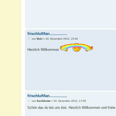
frischluftfan.................
B
von
Bolo
»
24. Dezember 2012, 15:40
e
i
t
Herzlich Willkommen
r
a
g
frischluftfan.................
B
von
Karibikotto
»
24. Dezember 2012, 17:05
e
i
Schön das du bei uns bist. Herzlich Willkommen und froh
t
r