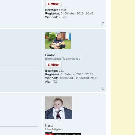
Offline
Beiträge:
6590
Registriert:
5. Oktober 2010, 16:43
Wohnort:
Zürich
N
a
c
h
o
b
e
n
DanKie
Ehemaliges Teammitglied
Offline
Beiträge:
211
Registriert:
3. Februar 2010, 22:33
Wohnort:
Rittersdorf, Rheinland-Pfalz
Alter:
52
N
a
c
h
o
b
e
n
Nasar
Elite Mitglied