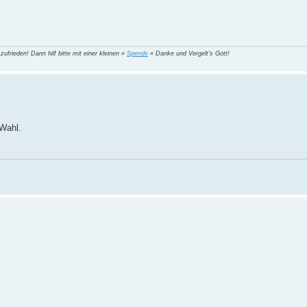
 zufrieden! Dann hilf bitte mit einer kleinen »
Spende
« Danke und Vergelt's Gott!
 Wahl.