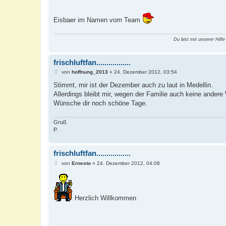
Eisbaer im Namen vom Team
Du bist mit unserer Hilfe
frischluftfan.................
B
von
hoffnung_2013
»
24. Dezember 2012, 03:54
e
i
Stimmt, mir ist der Dezember auch zu laut in Medellin.
t
Allerdings bleibt mir, wegen der Familie auch keine andere
r
a
Wünsche dir noch schöne Tage.
g
Gruß
P.
frischluftfan.................
B
von
Ernesto
»
24. Dezember 2012, 04:08
e
i
t
r
a
Herzlich Willkommen
g