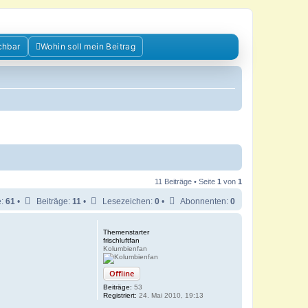
chbar
Wohin soll mein Beitrag
11 Beiträge • Seite
1
von
1
e:
61
•
Beiträge:
11
•
Lesezeichen:
0
•
Abonnenten:
0
Themenstarter
frischluftfan
Kolumbienfan
Offline
Beiträge:
53
Registriert:
24. Mai 2010, 19:13