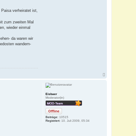
Paisa verheiratet ist,
it zum zweiten Mal
hen, wieder einmal
sehen- da waren wir
Suedosten wandern-
N
a
c
h
o
Eisbaer
b
Moderator(in)
e
n
Offline
Beiträge:
10515
Registriert:
10. Juli 2009, 05:34