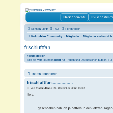
Kolumbienforum - Das grosse Foru
Reiseberichte
Visabestimm
Reisen, Auswandern, Kultur, Politik, Geschichte und Visum in Kolumb
Schnellzugriff
FAQ
Forenregeln
Kolumbien Community
Mitglieder
Mitglieder stellen sich
frischluftfan.................
Forumsregeln
Bitte die Vorstellungen
nicht
für Fragen und Diskussionen nutzen. Für j
Thema abonnieren
frischluftfan.................
B
von
frischluftfan
»
24. Dezember 2012, 03:42
e
i
Hola,
t
r
a
g
...........geschrieben hab ich ja oefters in den letzten Tage