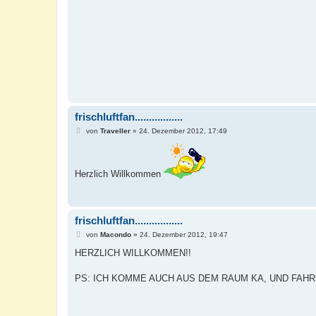
a
g
frischluftfan.................
B
von
Traveller
»
24. Dezember 2012, 17:49
e
i
t
r
Herzlich Willkommen
a
g
frischluftfan.................
B
von
Macondo
»
24. Dezember 2012, 19:47
e
i
HERZLICH WILLKOMMEN!!
t
r
a
PS: ICH KOMME AUCH AUS DEM RAUM KA, UND FAH
g