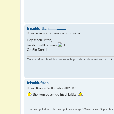
frischluftfan.................
B
von
DanKie
»
24. Dezember 2012, 08:59
e
i
Hey frischluftfan,
t
herzlich willkommen
r
a
Grüßle Daniel
g
Manche Menschen leben so vorsichtig......die sterben fast wie neu :-)
frischluftfan.................
B
von
Nasar
»
24. Dezember 2012, 15:18
e
i
Bienvenido amigo frischluftfan
t
r
a
g
Fünf sind geladen, zehn sind gekommen, gieß Wasser zur Suppe, heiß