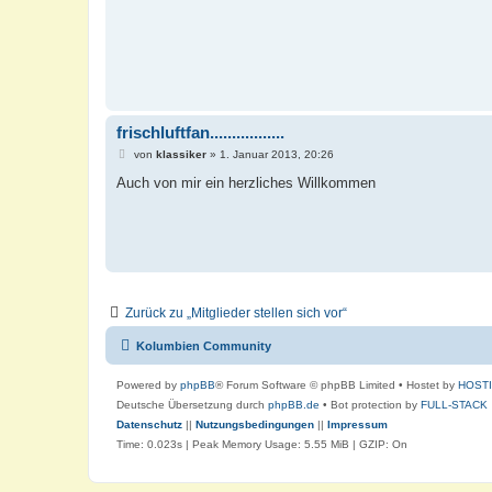
frischluftfan.................
B
von
klassiker
»
1. Januar 2013, 20:26
e
i
Auch von mir ein herzliches Willkommen
t
r
a
g
Zurück zu „Mitglieder stellen sich vor“
Kolumbien Community
Powered by
phpBB
® Forum Software © phpBB Limited
• Hostet by
HOST
Deutsche Übersetzung durch
phpBB.de
• Bot protection by
FULL-STACK
Datenschutz
||
Nutzungsbedingungen
||
Impressum
Time: 0.023s
| Peak Memory Usage: 5.55 MiB | GZIP: On