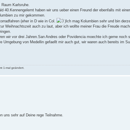
m Raum Karlsruhe.
bald 40.Kennengelernt haben wir uns ueber einen Freund der ebenfalls mit einer 
Kolumbien zu mir gekommen.
orradfahren (eher in D wie in Col.
)Ich mag Kolumbien sehr und bin derze
n zur Weihnachtszeit auch zu laut, aber ich wollte meiner Frau die Freude mac
ringen.
waren wir vor drei Jahren.San Andres oder Povidencia moechte ich gerne noch 
ere Umgebung von Medellin gefaellt mir auch gut, wir waren auch bereits im 
t 1-mal geändert.
en uns sehr auf Deine rege Teilnahme.