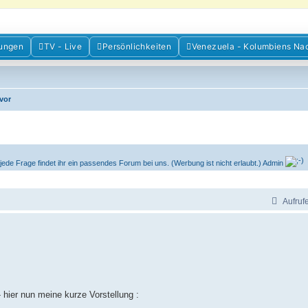
m der Freunde Kolumbiens
ungen
TV - Live
Persönlichkeiten
Venezuela - Kolumbiens Na
ien und Venezuela. Austausch, Erfahrungen und Gemeinschaft im Kolumbienforum
 vor
ede Frage findet ihr ein passendes Forum bei uns. (Werbung ist nicht erlaubt.) Admin
Aufruf
n- hier nun meine kurze Vorstellung :