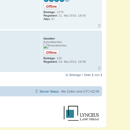
Offline
Beiträge:
1278
Registriert:
21. Mai 2010, 18:54
Alter:
67
N
a
c
h
klassiker
o
Kolumbienfan
b
e
Offline
n
Beiträge:
120
Registriert:
24. Mai 2012, 19:59
N
a
11 Beiträge • Seite
1
von
1
c
h
o
b
Server Status
Alle Zeiten sind
UTC+02:00
e
n