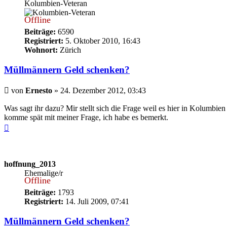
Kolumbien-Veteran
Offline
Beiträge:
6590
Registriert:
5. Oktober 2010, 16:43
Wohnort:
Zürich
Müllmännern Geld schenken?
Beitrag
von
Ernesto
»
24. Dezember 2012, 03:43
Was sagt ihr dazu? Mir stellt sich die Frage weil es hier in Kolumbi
komme spät mit meiner Frage, ich habe es bemerkt.
Nach
oben
hoffnung_2013
Ehemalige/r
Offline
Beiträge:
1793
Registriert:
14. Juli 2009, 07:41
Müllmännern Geld schenken?