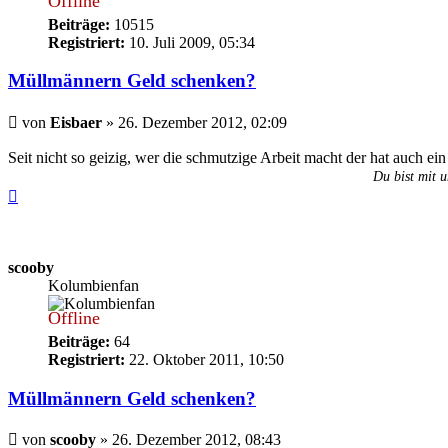
Offline
Beiträge:
10515
Registriert:
10. Juli 2009, 05:34
Müllmännern Geld schenken?
Beitrag
von
Eisbaer
»
26. Dezember 2012, 02:09
Seit nicht so geizig, wer die schmutzige Arbeit macht der hat auch e
Du bist mit u
Nach
oben
scooby
Kolumbienfan
Offline
Beiträge:
64
Registriert:
22. Oktober 2011, 10:50
Müllmännern Geld schenken?
Beitrag
von
scooby
»
26. Dezember 2012, 08:43