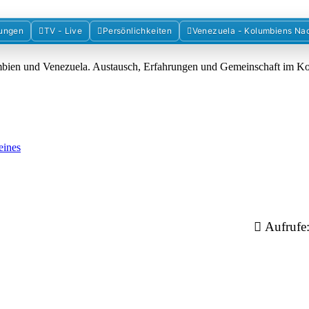
Forum der Freunde Kolumbiens
ungen
TV - Live
Persönlichkeiten
Venezuela - Kolumbiens Na
umbien und Venezuela. Austausch, Erfahrungen und Gemeinschaft im 
eines
Aufrufe