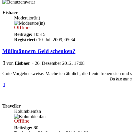
Eisbaer
Moderator(in)
Offline
Beiträge:
10515
Registriert:
10. Juli 2009, 05:34
Müllmännern Geld schenken?
Beitrag
von
Eisbaer
»
26. Dezember 2012, 17:08
Gute Vorgehensweise. Mache ich ähnlich, die Leute freuen sich und s
Du bist mit u
Nach
oben
Traveller
Kolumbienfan
Offline
Beiträge:
80