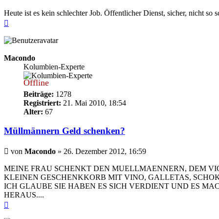
Heute ist es kein schlechter Job. Öffentlicher Dienst, sicher, nicht so s
Nach
oben
Macondo
Kolumbien-Experte
Offline
Beiträge:
1278
Registriert:
21. Mai 2010, 18:54
Alter:
67
Müllmännern Geld schenken?
Beitrag
von
Macondo
»
26. Dezember 2012, 16:59
MEINE FRAU SCHENKT DEN MUELLMAENNERN, DEM VIG
KLEINEN GESCHENKKORB MIT VINO, GALLETAS, SCHOK
ICH GLAUBE SIE HABEN ES SICH VERDIENT UND ES MA
HERAUS....
Nach
oben