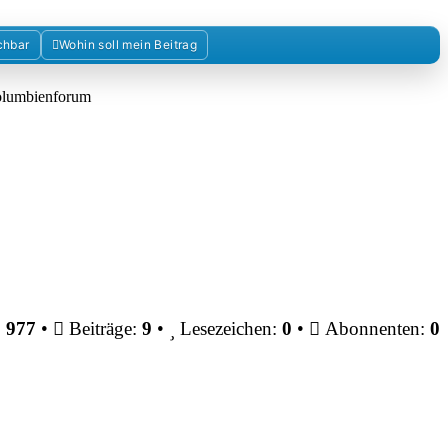
chbar
Wohin soll mein Beitrag
Kolumbienforum
:
977
•
Beiträge:
9
•
Lesezeichen:
0
•
Abonnenten:
0