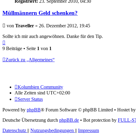
Registriert:
23. September 2010, 04:30
Müllmännern Geld schenken?
Beitrag
von
Traveller
»
26. Dezember 2012, 19:45
Sollte ich mir auch angewöhnen. Danke für den Tip.
Nach
oben
9 Beiträge • Seite
1
von
1
Zurück zu „Allgemeines“
Kolumbien Community
Alle Zeiten sind
UTC+02:00
Server Status
Powered by
phpBB
® Forum Software © phpBB Limited
• Hostet b
Deutsche Übersetzung durch
phpBB.de
• Bot protection by
FULL-S
Datenschutz
||
Nutzungsbedingungen
||
Impressum