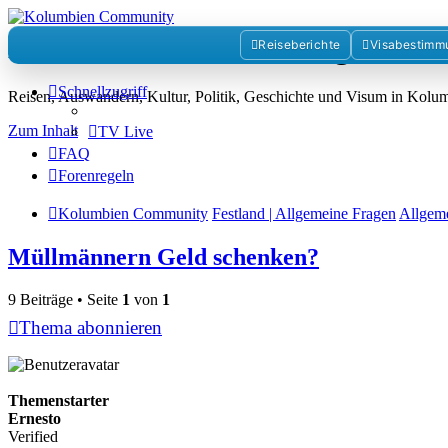
Kolumbienforum - Das grosse 
Reiseberichte
Visabestimm
Schnellzugriff
Reisen, Auswandern, Kultur, Politik, Geschichte und Visum in Kol
Zum Inhalt
TV Live
FAQ
Forenregeln
Kolumbien Community
Festland | Allgemeine Fragen
Allgem
Müllmännern Geld schenken?
9 Beiträge • Seite
1
von
1
Thema abonnieren
Themenstarter
Ernesto
Verified