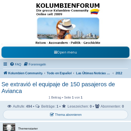
Kolumbienforum - Das
grosse Forum der
Freunde Kolumbiens
Reisen, Auswandern, Kultur, Politik, Geschichte und Visum in Kolumbien und Venezuela.
Austausch, Erfahrungen und Gemeinschaft im Kolumbienforum
Open menu
FAQ
Forenregeln
Kolumbien Community
Todo en Español
Las Últimas Noticias en Español
2012
Se extravió el equipaje de 150 pasajeros de
Avianca
1 Beitrag • Seite
1
von
1
Aufrufe:
494
•
Beiträge:
1
•
Lesezeichen:
0
•
Abonnenten:
0
Thema abonnieren
Themenstarter