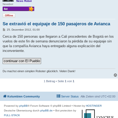
News Robot
Newsbot
Offline
Se extravió el equipaje de 150 pasajeros de Avianca
B
25. Dezember 2012, 01:00
e
i
Cerca de 150 personas que llegaron a Cali procedentes de Bogotá en los
t
vuelos de este fin de semana denunciaron la pérdida de su equipaje sin
r
a
que la compañía Avianca haya entregado alguna explicación del
g
inconveniente.
Du machst einen simplen Roboter glücklich. Vielen Dank!
1 Beitrag • Seite
1
von
1
Kolumbien Community
Server Status
Alle Zeiten sind
UTC+02:00
Powered by
phpBB
® Forum Software © phpBB Limited
• Hostet by
HOSTINGER
Deutsche Übersetzung durch
phpBB.de
• Bot protection by
FULL-STACK