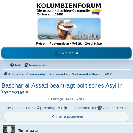
Kolumbienforum - Das
grosse Forum der
Freunde Kolumbiens
Reisen, Auswandern, Kultur, Politik, Geschichte und Visum in Kolumbien und Venezuela.
Austausch, Erfahrungen und Gemeinschaft im Kolumbienforum
Open menu
FAQ
Forenregeln
Kolumbien Community
Südamerika
Südamerika News
2012
Baschar al-Assad beantragt politisches Asyl in
Venezuela
5 Beiträge • Seite
1
von
1
Aufrufe:
1193
•
Beiträge:
5
•
Lesezeichen:
0
•
Abonnenten:
0
Thema abonnieren
Themenstarter