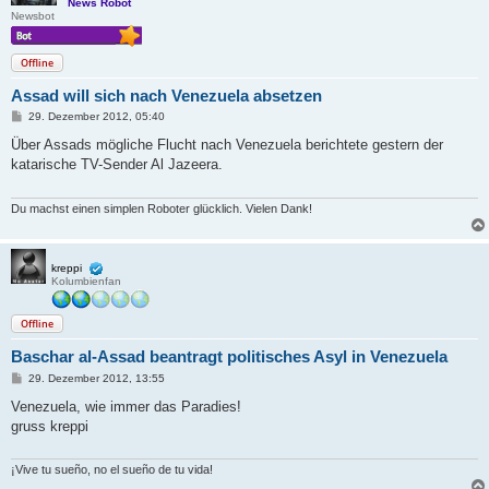
News Robot
Newsbot
Offline
Assad will sich nach Venezuela absetzen
B
29. Dezember 2012, 05:40
e
i
Über Assads mögliche Flucht nach Venezuela berichtete gestern der
t
katarische TV-Sender Al Jazeera.
r
a
g
Du machst einen simplen Roboter glücklich. Vielen Dank!
kreppi
Kolumbienfan
Offline
Baschar al-Assad beantragt politisches Asyl in Venezuela
B
29. Dezember 2012, 13:55
e
i
Venezuela, wie immer das Paradies!
t
gruss kreppi
r
a
g
¡Vive tu sueño, no el sueño de tu vida!