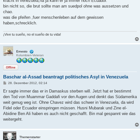
kracht in venezuela,na ja kann er ja immer noch Ecuador.
g
bin nicht so, die brut sollte man am suedpol ohne was aussetzen und
chao.
was die pfeifen ,fuer menschenleben auf dem gewissen
haben,schrecklich.
¡Vive tu sueño, no el sueño de tu vida!
Ernesto
Kolumbien-Veteran
Offline
Baschar al-Assad beantragt politisches Asyl in Venezuela
B
28. Dezember 2012, 02:14
e
i
Er sagte immer das er in Damaskus sterben will. Jetzt hat er bestimmt
t
den Tod von Muammar Gaddafi vor den Augen und denkt das Südamerika
r
a
weit genug weg ist. Ohne Chavez wird das schwer in Venezuela, da wird
g
Fidel oder Ecuador einspringen müssen. Husni Mubarak und Zine el-
Abidine Ben Ali haben es auch nicht geschafft. Bin mal gespannt wie das
weitergeht.
Themenstarter