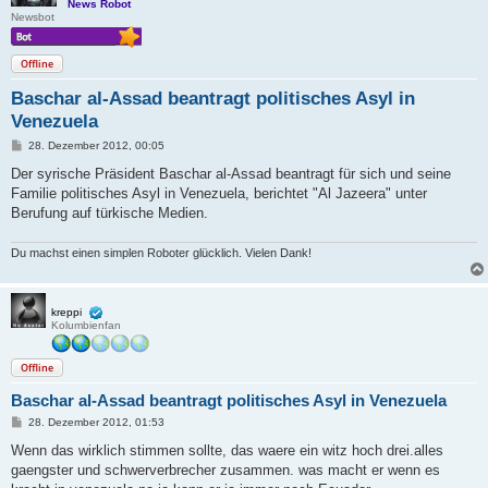
News Robot
Newsbot
Offline
Baschar al-Assad beantragt politisches Asyl in
Venezuela
B
28. Dezember 2012, 00:05
e
i
Der syrische Präsident Baschar al-Assad beantragt für sich und seine
t
Familie politisches Asyl in Venezuela, berichtet "Al Jazeera" unter
r
a
Berufung auf türkische Medien.
g
Du machst einen simplen Roboter glücklich. Vielen Dank!
kreppi
Kolumbienfan
Offline
Baschar al-Assad beantragt politisches Asyl in Venezuela
B
28. Dezember 2012, 01:53
e
i
Wenn das wirklich stimmen sollte, das waere ein witz hoch drei.alles
t
gaengster und schwerverbrecher zusammen. was macht er wenn es
r
a