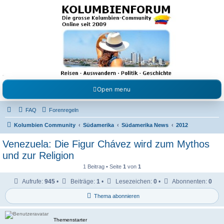
Kolumbienforum - Das
grosse Forum der
Freunde Kolumbiens
Reisen, Auswandern, Kultur, Politik, Geschichte und Visum in Kolumbien und Venezuela.
Austausch, Erfahrungen und Gemeinschaft im Kolumbienforum
Open menu
FAQ
Forenregeln
Kolumbien Community
Südamerika
Südamerika News
2012
Venezuela: Die Figur Chávez wird zum Mythos
und zur Religion
1 Beitrag • Seite
1
von
1
Aufrufe:
945
•
Beiträge:
1
•
Lesezeichen:
0
•
Abonnenten:
0
Thema abonnieren
Themenstarter