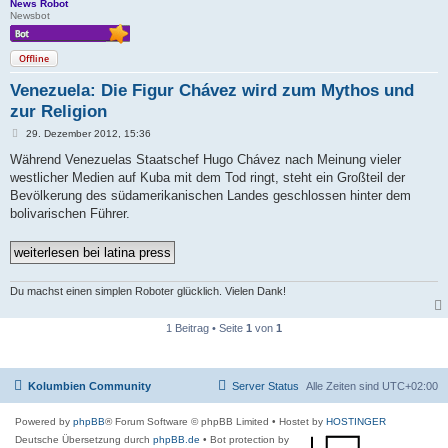
News Robot
Newsbot
Offline
Venezuela: Die Figur Chávez wird zum Mythos und
zur Religion
B
29. Dezember 2012, 15:36
e
i
Während Venezuelas Staatschef Hugo Chávez nach Meinung vieler
t
westlicher Medien auf Kuba mit dem Tod ringt, steht ein Großteil der
r
a
Bevölkerung des südamerikanischen Landes geschlossen hinter dem
g
bolivarischen Führer.
Du machst einen simplen Roboter glücklich. Vielen Dank!
1 Beitrag • Seite
1
von
1
Kolumbien Community
Server Status
Alle Zeiten sind
UTC+02:00
Powered by
phpBB
® Forum Software © phpBB Limited
• Hostet by
HOSTINGER
Deutsche Übersetzung durch
phpBB.de
• Bot protection by