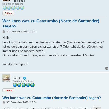
bernipauli
Kolumbien-Neuling
Offline
Wer kann was zu Catatumbo (Norte de Santander)
sagen?
B
30. Dezember 2012, 16:22
e
i
Hallo,
t
kennt sich jemand mit der Region Catatumbo (Norte de Santander) aus?
r
a
Ist es dort einigermaßen sicher zu reisen? Oder tobt da der Bürgerkrieg
g
immer noch besonders heftig?
Gibs vielleicht auch Tips, was man sich dort so ansehen könnte?
saludos bernipauli
Ernesto
Kolumbien-Veteran
Offline
Wer kann was zu Catatumbo (Norte de Santander) sagen?
B
30. Dezember 2012, 17:06
e
i