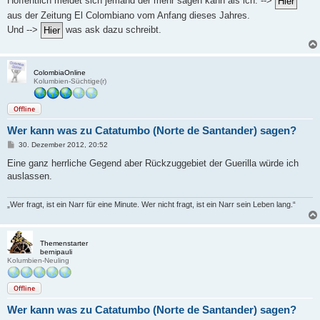
Hoffentlich meldet sich jemand der mehr sagen kann als ich. -->
t
aus der Zeitung El Colombiano vom Anfang dieses Jahres.
r
a
Und -->
was ask dazu schreibt.
g
ColombiaOnline
Kolumbien-Süchtige(r)
Offline
Wer kann was zu Catatumbo (Norte de Santander) sagen?
B
30. Dezember 2012, 20:52
e
i
Eine ganz herrliche Gegend aber Rückzuggebiet der Guerilla würde ich
t
auslassen.
r
a
g
„Wer fragt, ist ein Narr für eine Minute. Wer nicht fragt, ist ein Narr sein Leben lang.“
Themenstarter
bernipauli
Kolumbien-Neuling
Offline
Wer kann was zu Catatumbo (Norte de Santander) sagen?