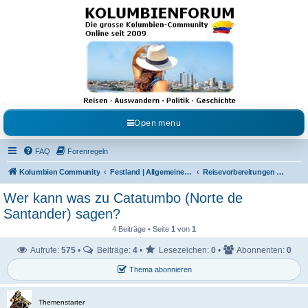
Kolumbienforum - Das
grosse Forum der
Freunde Kolumbiens
Reisen, Auswandern, Kultur, Politik, Geschichte und Visum in Kolumbien und Venezuela.
Austausch, Erfahrungen und Gemeinschaft im Kolumbienforum
Open menu
FAQ
Forenregeln
Kolumbien Community
Festland | Allgemeine Fragen
Reisevorbereitungen & Reiseerfahrungen
Wer kann was zu Catatumbo (Norte de
Santander) sagen?
4 Beiträge • Seite
1
von
1
Aufrufe:
575
•
Beiträge:
4
•
Lesezeichen:
0
•
Abonnenten:
0
Thema abonnieren
Themenstarter