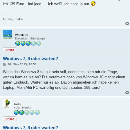
ich 139 Euro. Und jaaa .... ich weiß. ich sags ja nur.
--
Grüße, Toska
Wanderer
Kolumbien-Süchtige(r)
Offline
Windows 7, 8 oder warten?
B
28. März 2015, 18:53
e
i
Wenn das Windows 8 so gut sein soll, dann stellt sich mir die Frage,
t
warum kam es nie an? Die Vorabversionen von Windows 10 macht einen
r
a
guten Eindruck. Warten wir es ab. Davon abgesehen ich habe keinen
g
Laptop. Mein Aldi-PC war billig und läuft sauber. 399 Euro!
Toska
Kolumbienfan
Offline
Windows 7, 8 oder warten?