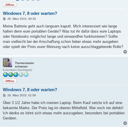
Offline
Windows 7, 8 oder warten?
B
26. März 2015, 00:30
e
i
Meine Batterie geht auch langsam kaputt. Mich interessiert wie lange
t
halten denn eure portablen Geräte? Was tut ihr dafür dass eure Laptops
r
a
oder Notebooks möglichst lange und einwandfrei funktionieren? Sollte
g
man vielleicht bei der Anschaffung schon lieber etwas mehr ausgeben
oder spielt der Preis eurer Meinung nach keine ausschlaggebende Rolle?
Themenstarter
schweizer
Kolumbien-Süchtige(r)
Offline
Windows 7, 8 oder warten?
B
26. März 2015, 01:06
e
i
Über 3 1/2 Jahre habe ich meinen Laptop. Beim Kauf setzte ich auf eine
t
bekannte Marke. Der Preis lag im oberen Mittelfeld. War noch nie defekt!
r
a
Ich denke es lohnt sich etwas mehr auszugeben, besonders bei portablen
g
Geräten.