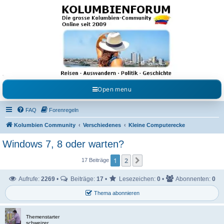
Kolumbienforum - Das
grosse Forum der
Freunde Kolumbiens
Reisen, Auswandern, Kultur, Politik, Geschichte und Visum in Kolumbien und Venezuela.
Austausch, Erfahrungen und Gemeinschaft im Kolumbienforum
Open menu
FAQ
Forenregeln
Kolumbien Community
Verschiedenes
Kleine Computerecke
Windows 7, 8 oder warten?
1
2
Nächste
17 Beiträge
Aufrufe:
2269
•
Beiträge:
17
•
Lesezeichen:
0
•
Abonnenten:
0
Thema abonnieren
Themenstarter
schweizer