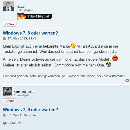
Nasar
Elite Mitglied
Offline
Windows 7, 8 oder warten?
B
27. März 2015, 18:42
e
i
Mein Lapi ist auch eine bekannte Marke
Mir ist Aquardiente in die
t
Tastatur gelaufen ist. Weil das schön süß ist kamen irgendwann die
r
a
Ameisen. Meine Schwester die dämliche hat das neuste Modell.
g
Meiner ist älter als ich selbst. Commodore von meinem Opa.
Fünf sind geladen, zehn sind gekommen, gieß Wasser zur Suppe, heiß alle willkommen.
hoffnung_2013
Ehemalige/r
Offline
Windows 7, 8 oder warten?
B
27. März 2015, 20:47
e
i
@schweizer
t
r