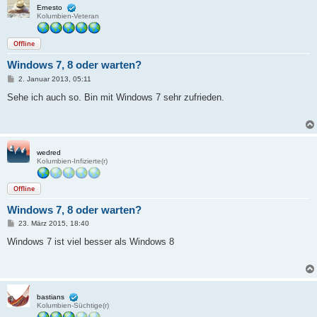
Ernesto
Kolumbien-Veteran
Offline
Windows 7, 8 oder warten?
B
2. Januar 2013, 05:11
e
i
Sehe ich auch so. Bin mit Windows 7 sehr zufrieden.
t
r
a
g
wedred
Kolumbien-Infizierte(r)
Offline
Windows 7, 8 oder warten?
B
23. März 2015, 18:40
e
i
Windows 7 ist viel besser als Windows 8
t
r
a
g
bastians
Kolumbien-Süchtige(r)