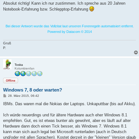
a
Absolut richtig! Kann ich nur zustimmen. Ich spreche aus 20 Jahren
g
Notebook-Erfahrung bzw. Schlepptop-Erfahrung
Bei dieser Antwort wurde das Vollzitat laut unseren Forenregeln automatisiert entfernt.
Powered by Datacom © 2014
Gruß
P.
Toska
Kolumbienfan
Offline
Windows 7, 8 oder warten?
B
28. März 2015, 06:42
e
i
IBMs. Das waren mal die Nokias der Laptops. Unkaputtbar (bis auf Akku).
t
r
a
Ich würde neuerdings und für ältere Hardware auch eher Windows 8.1
g
empfehlen. Gut, es ist etwas bunter als gewohnt, aber es läuft auf alter
Hardware dann doch einen Tick besser, als Windows 7. Windows 8.1
kann man sich auch legal bei Microsoft runterladen (auch in Deutsch
und/oder mit allen Sprachen). Kostet derzeit in der "kleinen" Version glaub