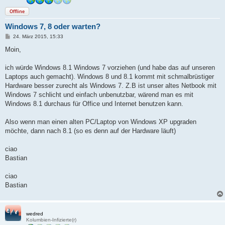
Offline
Windows 7, 8 oder warten?
B
24. März 2015, 15:33
e
i
Moin,
t
r
a
ich würde Windows 8.1 Windows 7 vorziehen (und habe das auf unseren
g
Laptops auch gemacht). Windows 8 und 8.1 kommt mit schmalbrüstiger
Hardware besser zurecht als Windows 7. Z.B ist unser altes Netbook mit
Windows 7 schlicht und einfach unbenutzbar, wärend man es mit
Windows 8.1 durchaus für Office und Internet benutzen kann.
Also wenn man einen alten PC/Laptop von Windows XP upgraden
möchte, dann nach 8.1 (so es denn auf der Hardware läuft)
ciao
Bastian
ciao
Bastian
wedred
Kolumbien-Infizierte(r)