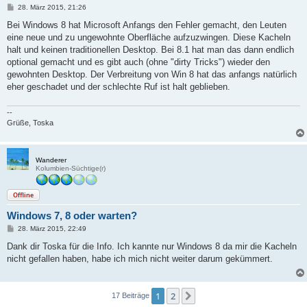
B
28. März 2015, 21:26
e
i
Bei Windows 8 hat Microsoft Anfangs den Fehler gemacht, den Leuten
t
eine neue und zu ungewohnte Oberfläche aufzuzwingen. Diese Kacheln
r
a
halt und keinen traditionellen Desktop. Bei 8.1 hat man das dann endlich
g
optional gemacht und es gibt auch (ohne "dirty Tricks") wieder den
gewohnten Desktop. Der Verbreitung von Win 8 hat das anfangs natürlich
eher geschadet und der schlechte Ruf ist halt geblieben.
--
Grüße, Toska
Wanderer
Kolumbien-Süchtige(r)
Offline
Windows 7, 8 oder warten?
B
28. März 2015, 22:49
e
i
Dank dir Toska für die Info. Ich kannte nur Windows 8 da mir die Kacheln
t
nicht gefallen haben, habe ich mich nicht weiter darum gekümmert.
r
a
g
1
2
Nächste
17 Beiträge