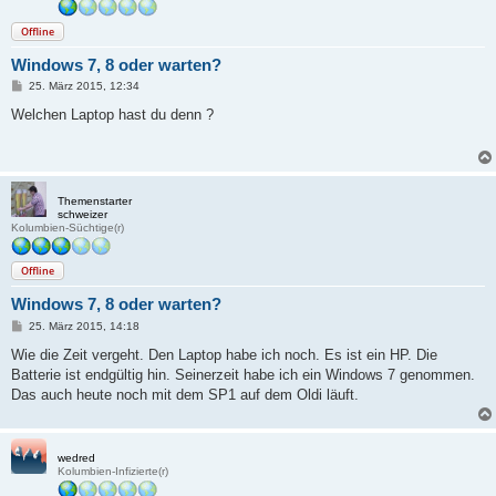
Offline
Windows 7, 8 oder warten?
B
25. März 2015, 12:34
e
i
Welchen Laptop hast du denn ?
t
r
a
g
Themenstarter
schweizer
Kolumbien-Süchtige(r)
Offline
Windows 7, 8 oder warten?
B
25. März 2015, 14:18
e
i
Wie die Zeit vergeht. Den Laptop habe ich noch. Es ist ein HP. Die
t
Batterie ist endgültig hin. Seinerzeit habe ich ein Windows 7 genommen.
r
a
Das auch heute noch mit dem SP1 auf dem Oldi läuft.
g
wedred
Kolumbien-Infizierte(r)