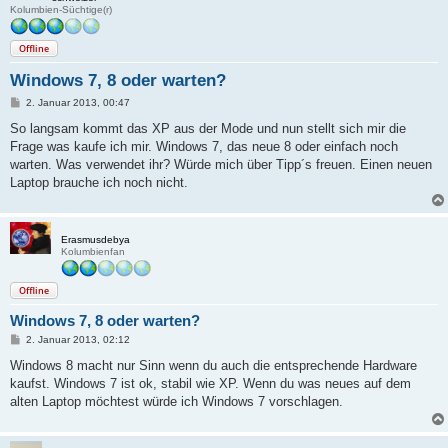
Kolumbien-Süchtige(r)
Offline
Windows 7, 8 oder warten?
B
2. Januar 2013, 00:47
e
i
So langsam kommt das XP aus der Mode und nun stellt sich mir die
t
Frage was kaufe ich mir. Windows 7, das neue 8 oder einfach noch
r
a
warten. Was verwendet ihr? Würde mich über Tipp´s freuen. Einen neuen
g
Laptop brauche ich noch nicht.
Erasmusdebya
Kolumbienfan
Offline
Windows 7, 8 oder warten?
B
2. Januar 2013, 02:12
e
i
Windows 8 macht nur Sinn wenn du auch die entsprechende Hardware
t
kaufst. Windows 7 ist ok, stabil wie XP. Wenn du was neues auf dem
r
a
alten Laptop möchtest würde ich Windows 7 vorschlagen.
g