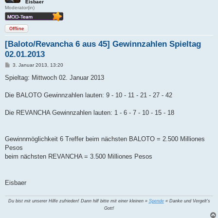
Eisbaer
Moderator(in)
Offline
[Baloto/Revancha 6 aus 45] Gewinnzahlen Spieltag
02.01.2013
B
3. Januar 2013, 13:20
e
i
Spieltag: Mittwoch 02. Januar 2013
t
r
a
Die BALOTO Gewinnzahlen lauten: 9 - 10 - 11 - 21 - 27 - 42
g
Die REVANCHA Gewinnzahlen lauten: 1 - 6 - 7 - 10 - 15 - 18
Gewinnmöglichkeit 6 Treffer beim nächsten BALOTO = 2.500 Milliones
Pesos
beim nächsten REVANCHA = 3.500 Milliones Pesos
Eisbaer
Du bist mit unserer Hilfe zufrieden! Dann hilf bitte mit einer kleinen »
Spende
« Danke und Vergelt's
Gott!