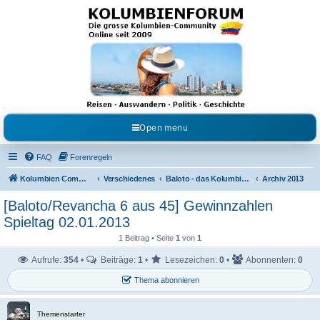
Kolumbienforum - Das
grosse Forum der
Freunde Kolumbiens
Reisen, Auswandern, Kultur, Politik, Geschichte und Visum in Kolumbien und Venezuela.
Austausch, Erfahrungen und Gemeinschaft im Kolumbienforum
Open menu
FAQ
Forenregeln
Kolumbien Community
Verschiedenes
Baloto - das Kolumbianische 6 aus 45
Archiv 2013
[Baloto/Revancha 6 aus 45] Gewinnzahlen
Spieltag 02.01.2013
1 Beitrag • Seite
1
von
1
Aufrufe:
354
•
Beiträge:
1
•
Lesezeichen:
0
•
Abonnenten:
0
Thema abonnieren
Themenstarter