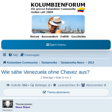
Kolumbienforum - Das
grosse Forum der
Freunde Kolumbiens
Reisen, Auswandern, Kultur, Politik, Geschichte und Visum in Kolumbien und Venezuela.
Austausch, Erfahrungen und Gemeinschaft im Kolumbienforum
Open menu
FAQ
Forenregeln
Kolumbien Community
Südamerika
Südamerika News
2013
Wie sähe Venezuela ohne Chavez aus?
2 Beiträge • Seite
1
von
1
Aufrufe:
562
•
Beiträge:
2
•
Lesezeichen:
0
•
Abonnenten:
0
Thema abonnieren
Themenstarter
News Robot
Newsbot