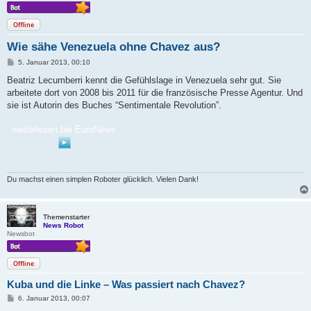
Offline
Wie sähe Venezuela ohne Chavez aus?
B
5. Januar 2013, 00:10
e
i
Beatriz Lecumberri kennt die Gefühlslage in Venezuela sehr gut. Sie
t
arbeitete dort von 2008 bis 2011 für die französische Presse Agentur. Und
r
a
sie ist Autorin des Buches “Sentimentale Revolution”.
g
weiterlesen bei EuroNews
Du machst einen simplen Roboter glücklich. Vielen Dank!
Themenstarter
News Robot
Newsbot
Offline
Kuba und die Linke – Was passiert nach Chavez?
B
6. Januar 2013, 00:07
e