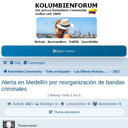
Kolumbienforum - Das
grosse Forum der
Freunde Kolumbiens
Reisen, Auswandern, Kultur, Politik, Geschichte und Visum in Kolumbien und Venezuela.
Austausch, Erfahrungen und Gemeinschaft im Kolumbienforum
Open menu
FAQ
Forenregeln
Kolumbien Community
Todo en Español
Las Últimas Noticias en Español
2013
Alerta en Medellín por reorganización de bandas
criminales
1 Beitrag • Seite
1
von
1
Aufrufe:
202
•
Beiträge:
1
•
Lesezeichen:
0
•
Abonnenten:
0
Thema abonnieren
Themenstarter