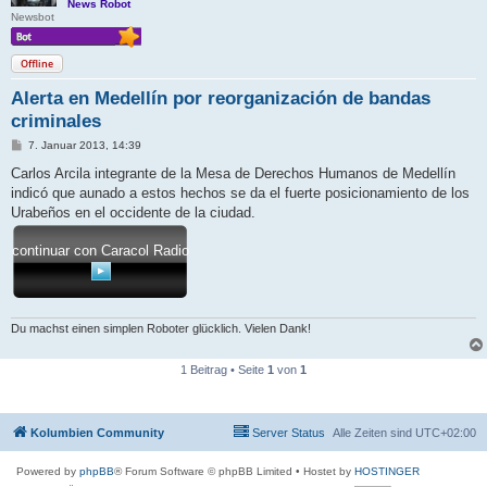
News Robot
Newsbot
Offline
Alerta en Medellín por reorganización de bandas
criminales
B
7. Januar 2013, 14:39
e
i
Carlos Arcila integrante de la Mesa de Derechos Humanos de Medellín
t
indicó que aunado a estos hechos se da el fuerte posicionamiento de los
r
a
Urabeños en el occidente de la ciudad.
g
continuar con Caracol Radio
Du machst einen simplen Roboter glücklich. Vielen Dank!
1 Beitrag • Seite
1
von
1
Kolumbien Community
Server Status
Alle Zeiten sind
UTC+02:00
Powered by
phpBB
® Forum Software © phpBB Limited
• Hostet by
HOSTINGER