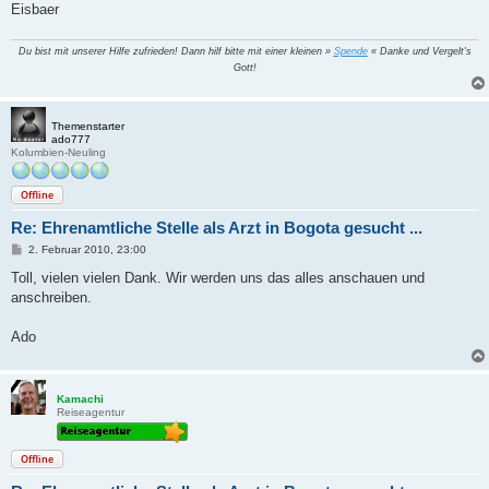
Eisbaer
Du bist mit unserer Hilfe zufrieden! Dann hilf bitte mit einer kleinen »
Spende
« Danke und Vergelt's
Gott!
Themenstarter
ado777
Kolumbien-Neuling
Offline
Re: Ehrenamtliche Stelle als Arzt in Bogota gesucht ...
B
2. Februar 2010, 23:00
e
i
Toll, vielen vielen Dank. Wir werden uns das alles anschauen und
t
anschreiben.
r
a
g
Ado
Kamachi
Reiseagentur
Offline