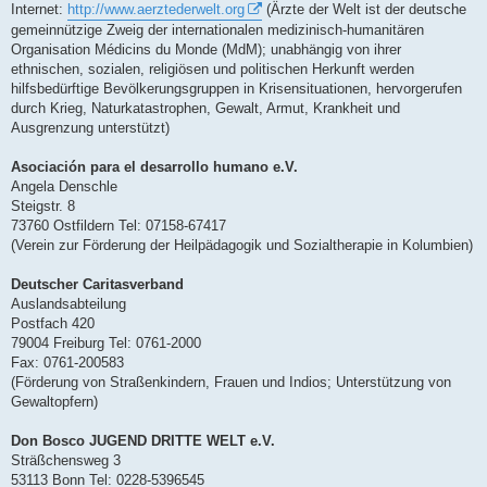
Internet:
http://www.aerztederwelt.org
(Ärzte der Welt ist der deutsche
gemeinnützige Zweig der internationalen medizinisch-humanitären
Organisation Médicins du Monde (MdM); unabhängig von ihrer
ethnischen, sozialen, religiösen und politischen Herkunft werden
hilfsbedürftige Bevölkerungsgruppen in Krisensituationen, hervorgerufen
durch Krieg, Naturkatastrophen, Gewalt, Armut, Krankheit und
Ausgrenzung unterstützt)
Asociación para el desarrollo humano e.V.
Angela Denschle
Steigstr. 8
73760 Ostfildern Tel: 07158-67417
(Verein zur Förderung der Heilpädagogik und Sozialtherapie in Kolumbien)
Deutscher Caritasverband
Auslandsabteilung
Postfach 420
79004 Freiburg Tel: 0761-2000
Fax: 0761-200583
(Förderung von Straßenkindern, Frauen und Indios; Unterstützung von
Gewaltopfern)
Don Bosco JUGEND DRITTE WELT e.V.
Sträßchensweg 3
53113 Bonn Tel: 0228-5396545