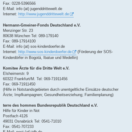
Fax: 0228-5396566
E-Mail: info (at) jugenddrittewelt.de
Internet:
http://www.jugenddrittewelt.de
Hermann-Gmeiner-Fonds Deutschland e.V.
Menzinger Str. 23
80638 München Tel: 089-179140
Fax: 089-17914100
E-Mail: info (at) sos-kinderdoerfer.de
Internet:
http://www.sos-kinderdoerfer.de
(Förderung der SOS-
Kinderdörfer in Bogotá, Ibatue und Medellin)
Komitee Ärzte für die Dritte Welt e.V.
Elsheimerstr. 9
60322 Frankfurt/M. Tel: 069-71911456
Fax: 069-71911450
(Hilfe in Notstandsgebieten durch unentgeltliche Einsätze deutscher
Ärzte; Impfkampagnen; Gesundheitserziehung; Familienplanung)
terre des hommes Bundesrepublik Deutschland e.V.
Hilfe für Kinder in Not
Postfach 4126
49031 Osnabrück Tel: 0541-71010
Fax: 0541-707233
E-Mail: post (at) tdh.de