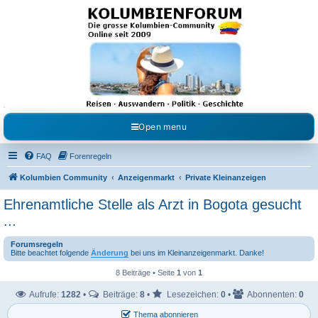
Kolumbienforum - Das
grosse Forum der
Freunde Kolumbiens
Reisen, Auswandern, Kultur, Politik, Geschichte und Visum in Kolumbien und Venezuela.
Austausch, Erfahrungen und Gemeinschaft im Kolumbienforum
Open menu
FAQ
Forenregeln
Kolumbien Community
Anzeigenmarkt
Private Kleinanzeigen
Ehrenamtliche Stelle als Arzt in Bogota gesucht
...
Forumsregeln
Bitte beachtet folgende
Änderung
bei uns im Kleinanzeigenmarkt. Danke!
8 Beiträge • Seite
1
von
1
Aufrufe:
1282
•
Beiträge:
8
•
Lesezeichen:
0
•
Abonnenten:
0
Thema abonnieren