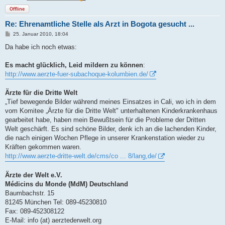
Offline
Re: Ehrenamtliche Stelle als Arzt in Bogota gesucht ...
B
25. Januar 2010, 18:04
e
i
Da habe ich noch etwas:
t
r
a
Es macht glücklich, Leid mildern zu können
:
g
http://www.aerzte-fuer-subachoque-kolumbien.de/
Ärzte für die Dritte Welt
„Tief bewegende Bilder während meines Einsatzes in Cali, wo ich in dem
vom Komitee „Ärzte für die Dritte Welt" unterhaltenen Kinderkrankenhaus
gearbeitet habe, haben mein Bewußtsein für die Probleme der Dritten
Welt geschärft. Es sind schöne Bilder, denk ich an die lachenden Kinder,
die nach einigen Wochen Pflege in unserer Krankenstation wieder zu
Kräften gekommen waren.
http://www.aerzte-dritte-welt.de/cms/co ... 8/lang,de/
Ärzte der Welt e.V.
Médicins du Monde (MdM) Deutschland
Baumbachstr. 15
81245 München Tel: 089-45230810
Fax: 089-452308122
E-Mail: info (at) aerztederwelt.org