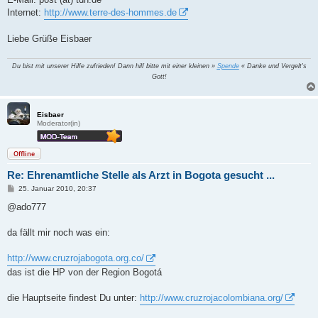
Internet:
http://www.terre-des-hommes.de
Liebe Grüße Eisbaer
Du bist mit unserer Hilfe zufrieden! Dann hilf bitte mit einer kleinen »
Spende
« Danke und Vergelt's
Gott!
Eisbaer
Moderator(in)
Offline
Re: Ehrenamtliche Stelle als Arzt in Bogota gesucht ...
B
25. Januar 2010, 20:37
e
i
@ado777
t
r
a
da fällt mir noch was ein:
g
http://www.cruzrojabogota.org.co/
das ist die HP von der Region Bogotá
die Hauptseite findest Du unter:
http://www.cruzrojacolombiana.org/