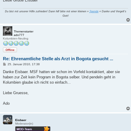
Liebe Grüße Eisbaer
Du bist mit unserer Hilfe zufrieden! Dann hilf bitte mit einer kleinen »
Spende
« Danke und Vergelt's
Gott!
Themenstarter
ado777
Kolumbien-Neuling
Offline
Re: Ehrenamtliche Stelle als Arzt in Bogota gesucht ...
B
25. Januar 2010, 17:38
e
i
Danke Eisbaer. MSF hatten wir schon im Vorfeld kontaktiert, aber sie
t
haben zur Zeit kein Program in Bogota selber. Und pendeln geht in
r
a
Kolumbien glaube ich nicht so einfach...
g
Liebe Gruesse,
Ado
Eisbaer
Moderator(in)