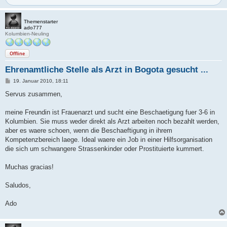
Themenstarter
ado777
Kolumbien-Neuling
Offline
Ehrenamtliche Stelle als Arzt in Bogota gesucht ...
B
19. Januar 2010, 18:11
e
i
Servus zusammen,
t
r
a
meine Freundin ist Frauenarzt und sucht eine Beschaetigung fuer 3-6 in
g
Kolumbien. Sie muss weder direkt als Arzt arbeiten noch bezahlt werden,
aber es waere schoen, wenn die Beschaeftigung in ihrem
Kompetenzbereich laege. Ideal waere ein Job in einer Hilfsorganisation
die sich um schwangere Strassenkinder oder Prostituierte kummert.
Muchas gracias!
Saludos,
Ado