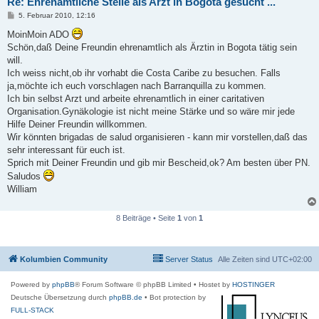
Re: Ehrenamtliche Stelle als Arzt in Bogota gesucht ...
B
5. Februar 2010, 12:16
e
i
MoinMoin ADO
t
Schön,daß Deine Freundin ehrenamtlich als Ärztin in Bogota tätig sein
r
a
will.
g
Ich weiss nicht,ob ihr vorhabt die Costa Caribe zu besuchen. Falls
ja,möchte ich euch vorschlagen nach Barranquilla zu kommen.
Ich bin selbst Arzt und arbeite ehrenamtlich in einer caritativen
Organisation.Gynäkologie ist nicht meine Stärke und so wäre mir jede
Hilfe Deiner Freundin willkommen.
Wir könnten brigadas de salud organisieren - kann mir vorstellen,daß das
sehr interessant für euch ist.
Sprich mit Deiner Freundin und gib mir Bescheid,ok? Am besten über PN.
Saludos
William
8 Beiträge • Seite
1
von
1
Kolumbien Community
Server Status
Alle Zeiten sind
UTC+02:00
Powered by
phpBB
® Forum Software © phpBB Limited
• Hostet by
HOSTINGER
Deutsche Übersetzung durch
phpBB.de
• Bot protection by
FULL-STACK