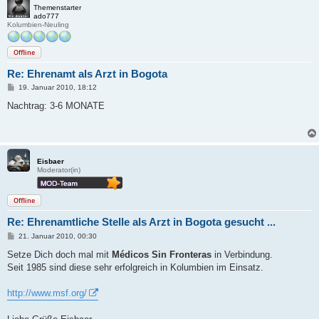
Themenstarter
ado777
Kolumbien-Neuling
Offline
Re: Ehrenamt als Arzt in Bogota
B
19. Januar 2010, 18:12
e
i
Nachtrag: 3-6 MONATE
t
r
a
g
Eisbaer
Moderator(in)
Offline
Re: Ehrenamtliche Stelle als Arzt in Bogota gesucht ...
B
21. Januar 2010, 00:30
e
i
Setze Dich doch mal mit
Médicos Sin Fronteras
in Verbindung.
t
Seit 1985 sind diese sehr erfolgreich in Kolumbien im Einsatz.
r
a
g
http://www.msf.org/