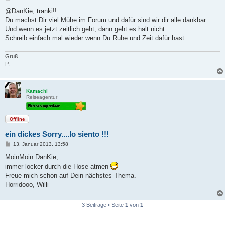
e
i
@DanKie, tranki!!
t
Du machst Dir viel Mühe im Forum und dafür sind wir dir alle dankbar.
r
a
Und wenn es jetzt zeitlich geht, dann geht es halt nicht.
g
Schreib einfach mal wieder wenn Du Ruhe und Zeit dafür hast.
Gruß
P.
Kamachi
Reiseagentur
Offline
ein dickes Sorry....lo siento !!!
B
13. Januar 2013, 13:58
e
i
MoinMoin DanKie,
t
immer locker durch die Hose atmen
r
a
Freue mich schon auf Dein nächstes Thema.
g
Horridooo, Willi
3 Beiträge • Seite
1
von
1