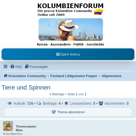
Kolumbienforum - Das
grosse Forum der
Freunde Kolumbiens
Reisen, Auswandern, Kultur, Politik, Geschichte und Visum in Kolumbien und Venezuela.
Austausch, Erfahrungen und Gemeinschaft im Kolumbienforum
Open menu
FAQ
Forenregeln
Kolumbien Community
Festland | Allgemeine Fragen
Allgemeines
Tiere und Spinnen
4 Beiträge • Seite
1
von
1
Aufrufe:
726
•
Beiträge:
4
•
Lesezeichen:
0
•
Abonnenten:
0
Thema abonnieren
Themenstarter
Bline
Kolumbienfan