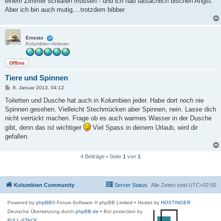
einem Zimmer schlafen müssen - und ich hab tatsächlich bischen Angst.
Aber ich bin auch mutig,...trotzdem bibber
Ernesto
Kolumbien-Veteran
Offline
Tiere und Spinnen
B
8. Januar 2013, 04:12
e
i
Toiletten und Dusche hat auch in Kolumbien jeder. Habe dort noch nie
t
Spinnen gesehen. Vielleicht Stechmücken aber Spinnen, nein. Lasse dich
r
a
nicht verrückt machen. Frage ob es auch warmes Wasser in der Dusche
g
gibt, denn das ist wichtiger
Viel Spass in deinem Urlaub, wird dir
gefallen.
4 Beiträge • Seite
1
von
1
Kolumbien Community
Server Status
Alle Zeiten sind
UTC+02:00
Powered by
phpBB
® Forum Software © phpBB Limited
• Hostet by
HOSTINGER
Deutsche Übersetzung durch
phpBB.de
• Bot protection by
FULL-STACK