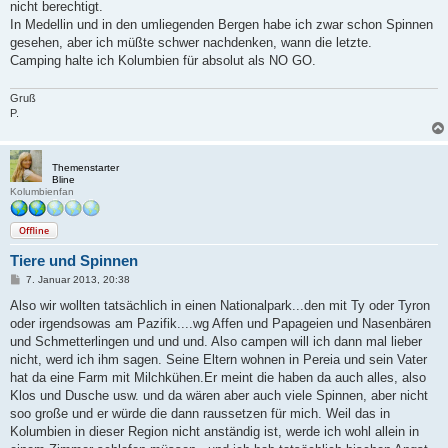
a
nicht berechtigt.
g
In Medellin und in den umliegenden Bergen habe ich zwar schon Spinnen
gesehen, aber ich müßte schwer nachdenken, wann die letzte.
Camping halte ich Kolumbien für absolut als NO GO.
Gruß
P.
Themenstarter
Bline
Kolumbienfan
Offline
Tiere und Spinnen
B
7. Januar 2013, 20:38
e
i
Also wir wollten tatsächlich in einen Nationalpark...den mit Ty oder Tyron
t
oder irgendsowas am Pazifik....wg Affen und Papageien und Nasenbären
r
a
und Schmetterlingen und und und. Also campen will ich dann mal lieber
g
nicht, werd ich ihm sagen. Seine Eltern wohnen in Pereia und sein Vater
hat da eine Farm mit Milchkühen.Er meint die haben da auch alles, also
Klos und Dusche usw. und da wären aber auch viele Spinnen, aber nicht
soo große und er würde die dann raussetzen für mich. Weil das in
Kolumbien in dieser Region nicht anständig ist, werde ich wohl allein in