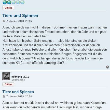
Offline
Tiere und Spinnen
B
7. Januar 2013, 20:15
e
i
Also, ich werde nun wohl in diesem Sommer meinen Traum wahr machen
t
und meinen kolumbianischen Freund besuchen, der ein Jahr und ein paar
r
a
weitere Male bei uns gelebt hat.
g
Nun habe ich bischen Spinnenangst.....also hier sind es die dicken
Kreuzspinnen und die dicken schwarzen Kellerspinnen,vor denen ich
Angst habe.Ich mag Frösche und alle möglichen Tiere, aber die gewissen
behaarten Beinchen machen mir bischen Sorgen.Begegnen mir die da
denn wirklich überall? Also hängen die in der Dusche oder kommen die
aus dem Klo?.....schaffe ich camping dort?...
hoffnung_2013
Ehemalige/r
Offline
Tiere und Spinnen
B
7. Januar 2013, 20:24
e
i
Also es kommt natürlich sehr darauf an, wohin du gehst nach Kolumbien.
t
Aber wenn du nicht gerade im tiefsten Dschungel bist, ist deine Sorge
r