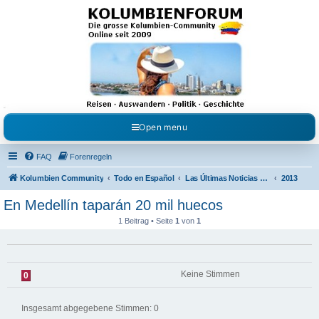
Kolumbienforum - Das
grosse Forum der
Freunde Kolumbiens
Reisen, Auswandern, Kultur, Politik, Geschichte und Visum in Kolumbien und Venezuela.
Austausch, Erfahrungen und Gemeinschaft im Kolumbienforum
Open menu
FAQ
Forenregeln
Kolumbien Community
Todo en Español
Las Últimas Noticias en Español
2013
En Medellín taparán 20 mil huecos
1 Beitrag • Seite
1
von
1
Keine Stimmen
0
Insgesamt abgegebene Stimmen:
0