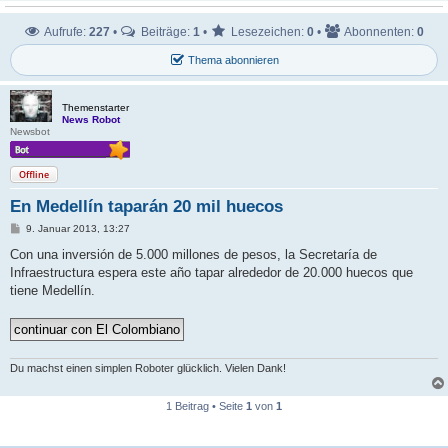
Aufrufe:
227
•
Beiträge:
1
•
Lesezeichen:
0
•
Abonnenten:
0
Thema abonnieren
Themenstarter
News Robot
Newsbot
Offline
En Medellín taparán 20 mil huecos
B
9. Januar 2013, 13:27
e
i
Con una inversión de 5.000 millones de pesos, la Secretaría de
t
Infraestructura espera este año tapar alrededor de 20.000 huecos que
r
a
tiene Medellín.
g
Du machst einen simplen Roboter glücklich. Vielen Dank!
1 Beitrag • Seite
1
von
1