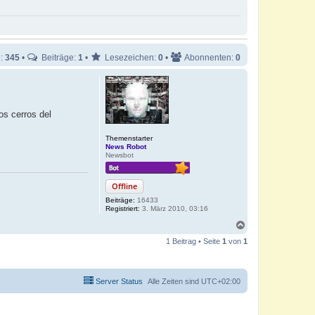
e:
345
•
Beiträge:
1
•
Lesezeichen:
0
•
Abonnenten:
0
os cerros del
Themenstarter
News Robot
Newsbot
Offline
Beiträge:
16433
Registriert:
3. März 2010, 03:16
N
a
1 Beitrag • Seite
1
von
1
c
h
o
b
Server Status
Alle Zeiten sind
UTC+02:00
e
n