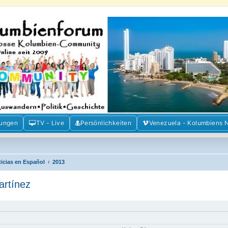
m der Freunde Kolumbiens
ien und Venezuela. Austausch, Erfahrungen und Gemeinschaft im Kolumbienforum
mungen
TV - Live
Persönlichkeiten
Venezuela - Kolumbiens 
ticias en Español
2013
artínez