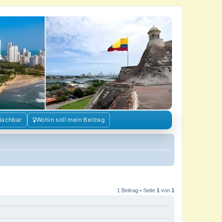
Nachbar
Wohin soll mein Beitrag
1 Beitrag • Seite
1
von
1