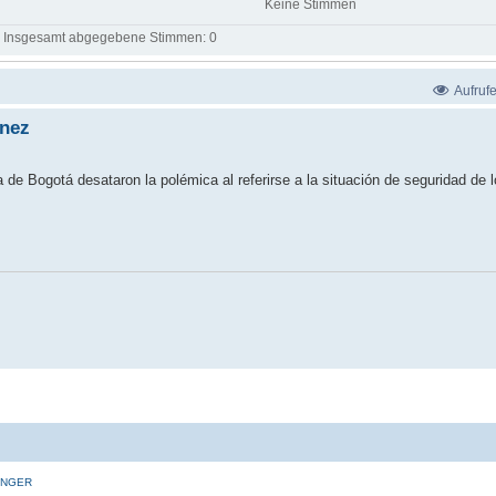
Keine Stimmen
Insgesamt abgegebene Stimmen:
0
Aufruf
ínez
de Bogotá desataron la polémica al referirse a la situación de seguridad de l
INGER