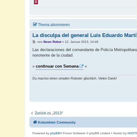
0
Thema abonnieren
La disculpa del general Luis Eduardo Mart
B
von
News Robot
»
12. Januar 2013, 14:46
e
i
Las declaraciones del comandante de Policía Metropolitana 
t
nororiente de la ciudad.
r
a
g
»
continuar con Semana
«
Du machst einen simplen Roboter glücklich. Vielen Dank!
Zurück zu „2013“
Kolumbien Community
Powered by
phpBB
® Forum Software © phpBB Limited
• Hostet by
HOST