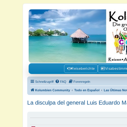
Kolumbienforum - Das grosse Foru
Reisen, Auswandern, Kultur, Politik, Geschichte und Visum in Kolumb
Reiseberichte
Visabestim
Schnellzugriff
FAQ
Forenregeln
Kolumbien Community
Todo en Español
Las Últimas No
La disculpa del general Luis Eduardo M