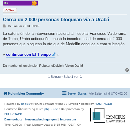
Offline
Cerca de 2.000 personas bloquean vía a Urabá
B
15. Januar 2013, 00:02
e
i
La extensión de la intervención nacional al hospital Francisco Valderrama
t
de Turbo, Urabá antioqueño, causó la inconformidad de cerca de 2.000
r
a
personas que bloquean la vía que de Medellín conduce a esta subregión.
g
»
continuar con El Tiempo
«
Du machst einen simplen Roboter glücklich. Vielen Dank!
1 Beitrag • Seite
1
von
1
Kolumbien Community
Server Status
Alle Zeiten sind
UTC+02:00
Powered by
phpBB
® Forum Software © phpBB Limited
• Hostet by
HOSTINGER
Deutsche Übersetzung durch
phpBB.de
• Bot protection by
FULL-STACK
Datenschutz
||
Nutzungsbedingungen
||
Impressum
Time: 0.039s
| Peak Memory Usage: 5.55 MiB | GZIP: On