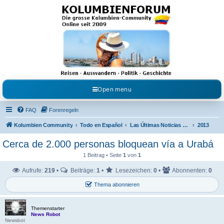
Kolumbienforum - Das
grosse Forum der
Freunde Kolumbiens
Reisen, Auswandern, Kultur, Politik, Geschichte und Visum in Kolumbien und Venezuela.
Austausch, Erfahrungen und Gemeinschaft im Kolumbienforum
Open menu
FAQ
Forenregeln
Kolumbien Community
Todo en Español
Las Últimas Noticias en Español
2013
Cerca de 2.000 personas bloquean vía a Urabá
1 Beitrag • Seite
1
von
1
Aufrufe:
219
•
Beiträge:
1
•
Lesezeichen:
0
•
Abonnenten:
0
Thema abonnieren
Themenstarter
News Robot
Newsbot