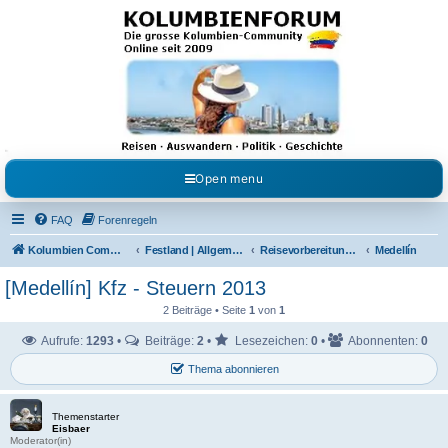
Kolumbienforum - Das
grosse Forum der
Freunde Kolumbiens
Reisen, Auswandern, Kultur, Politik, Geschichte und Visum in Kolumbien und Venezuela.
Austausch, Erfahrungen und Gemeinschaft im Kolumbienforum
Open menu
FAQ
Forenregeln
Kolumbien Community
Festland | Allgemeine Fragen
Reisevorbereitungen & Reiseerfahrungen
Medellín
[Medellín] Kfz - Steuern 2013
2 Beiträge • Seite
1
von
1
Aufrufe:
1293
•
Beiträge:
2
•
Lesezeichen:
0
•
Abonnenten:
0
Thema abonnieren
Themenstarter
Eisbaer
Moderator(in)