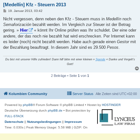
[Medellín] Kfz - Steuern 2013
B
19. Januar 2013, 03:42
e
i
Nicht vergessen, denn neben den Kfz - Steuern muss in
Medellín
noch
t
Semaforización
bezahlt werden. Im Vergleich zur Steuer ist der Betrag
r
a
gering. »
Hier
« könnt Ihr Online prüfen was Ihr schuldet. Der eine oder
g
andere, der das noch nie bezahlt hat wird erschrecken. Per Internet kann
es leider (noch) nicht bezahlt werden. Habe auch gerade einen
Gestor
mit
der Bezahlung beauftragt. In diesem Jahr sind es 29.500
Pesos
.
Du bist mit unserer Hilfe zufrieden! Dann hilf bitte mit einer kleinen »
Spende
« Danke und Vergelt's
Gott!
2 Beiträge • Seite
1
von
1
Kolumbien Community
Server Status
Alle Zeiten sind
UTC+02:00
Powered by
phpBB
® Forum Software © phpBB Limited
• Hostet by
HOSTINGER
Deutsche Übersetzung durch
phpBB.de
• Bot protection by
FULL-STACK
Datenschutz
||
Nutzungsbedingungen
||
Impressum
Time: 0.030s
| Peak Memory Usage: 5.58 MiB | GZIP: On