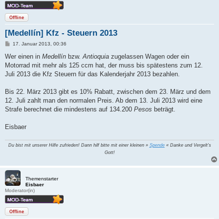
Offline
[Medellín] Kfz - Steuern 2013
B
17. Januar 2013, 00:36
e
i
Wer einen in
Medellín
bzw.
Antioquia
zugelassen Wagen oder ein
t
Motorrad mit mehr als 125 ccm hat, der muss bis spätestens zum 12.
r
a
Juli 2013 die Kfz Steuern für das Kalenderjahr 2013 bezahlen.
g
Bis 22. März 2013 gibt es 10% Rabatt, zwischen dem 23. März und dem
12. Juli zahlt man den normalen Preis. Ab dem 13. Juli 2013 wird eine
Strafe berechnet die mindestens auf 134.200
Pesos
beträgt.
Eisbaer
Du bist mit unserer Hilfe zufrieden! Dann hilf bitte mit einer kleinen »
Spende
« Danke und Vergelt's
Gott!
Themenstarter
Eisbaer
Moderator(in)
Offline