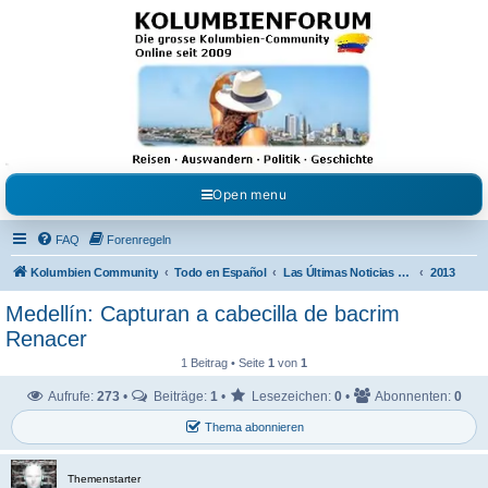
Kolumbienforum - Das
grosse Forum der
Freunde Kolumbiens
Reisen, Auswandern, Kultur, Politik, Geschichte und Visum in Kolumbien und Venezuela.
Austausch, Erfahrungen und Gemeinschaft im Kolumbienforum
Open menu
FAQ
Forenregeln
Kolumbien Community
Todo en Español
Las Últimas Noticias en Español
2013
Medellín: Capturan a cabecilla de bacrim
Renacer
1 Beitrag • Seite
1
von
1
Aufrufe:
273
•
Beiträge:
1
•
Lesezeichen:
0
•
Abonnenten:
0
Thema abonnieren
Themenstarter