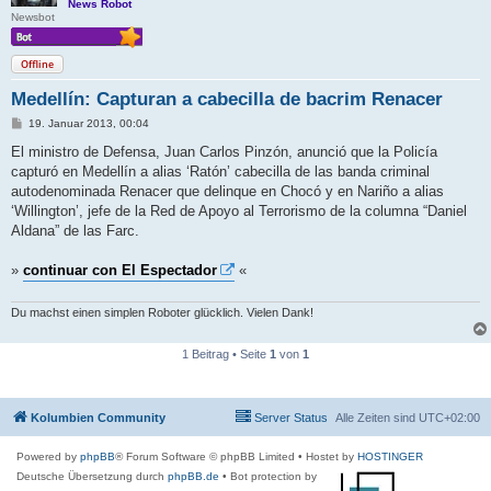
News Robot
Newsbot
Offline
Medellín: Capturan a cabecilla de bacrim Renacer
B
19. Januar 2013, 00:04
e
i
El ministro de Defensa, Juan Carlos Pinzón, anunció que la Policía
t
capturó en Medellín a alias ‘Ratón’ cabecilla de las banda criminal
r
a
autodenominada Renacer que delinque en Chocó y en Nariño a alias
g
‘Willington’, jefe de la Red de Apoyo al Terrorismo de la columna “Daniel
Aldana” de las Farc.
»
continuar con El Espectador
«
Du machst einen simplen Roboter glücklich. Vielen Dank!
1 Beitrag • Seite
1
von
1
Kolumbien Community
Server Status
Alle Zeiten sind
UTC+02:00
Powered by
phpBB
® Forum Software © phpBB Limited
• Hostet by
HOSTINGER
Deutsche Übersetzung durch
phpBB.de
• Bot protection by