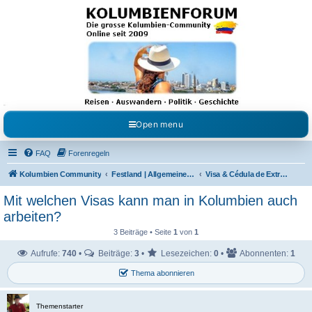
Kolumbienforum - Das
grosse Forum der
Freunde Kolumbiens
Reisen, Auswandern, Kultur, Politik, Geschichte und Visum in Kolumbien und Venezuela.
Austausch, Erfahrungen und Gemeinschaft im Kolumbienforum
Open menu
FAQ
Forenregeln
Kolumbien Community
Festland | Allgemeine Fragen
Visa & Cédula de Extranjería
Mit welchen Visas kann man in Kolumbien auch
arbeiten?
3 Beiträge • Seite
1
von
1
Aufrufe:
740
•
Beiträge:
3
•
Lesezeichen:
0
•
Abonnenten:
1
Thema abonnieren
Themenstarter