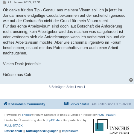
B
21. Januar 2013, 22:31
e
i
Ok danke für den Tip - Genau, aus meinem Visum soll ich ja jetzt im
t
Januar meine endgültige Cedula bekommen auf der sicherlich genauso
r
a
wie auf der Contraseña nicht der Grund für mein Visum steht.
g
Für das echte Arbeitsvisum sind doch laut Botschaft die Anforderung
recht unsinnig, kein Arbeitgeber wird das machen was da gefordert ist -
oder verändern sich die Anforderungen wenn ich verheiratet bin und ein
echtes Arbeitsvisum möchte. Aber wie schonmal irgendwo im Forum
beschrieben, erlaubt mir das Patnerschaftsvisum auch einer Arbeit
nachzugehen.
Vielen Dank jedenfalls
Grüsse aus Cali
3 Beiträge • Seite
1
von
1
Kolumbien Community
Server Status
Alle Zeiten sind
UTC+02:00
Powered by
phpBB
® Forum Software © phpBB Limited
• Hostet by
HOSTINGER
Deutsche Übersetzung durch
phpBB.de
• Bot protection by
FULL-STACK
Datenschutz
||
Nutzungsbedingungen
||
Impressum