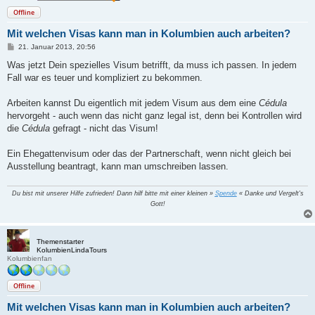
Offline
Mit welchen Visas kann man in Kolumbien auch arbeiten?
B
21. Januar 2013, 20:56
e
i
Was jetzt Dein spezielles Visum betrifft, da muss ich passen. In jedem
t
Fall war es teuer und kompliziert zu bekommen.
r
a
g
Arbeiten kannst Du eigentlich mit jedem Visum aus dem eine
Cédula
hervorgeht - auch wenn das nicht ganz legal ist, denn bei Kontrollen wird
die
Cédula
gefragt - nicht das Visum!
Ein Ehegattenvisum oder das der Partnerschaft, wenn nicht gleich bei
Ausstellung beantragt, kann man umschreiben lassen.
Du bist mit unserer Hilfe zufrieden! Dann hilf bitte mit einer kleinen »
Spende
« Danke und Vergelt's
Gott!
Themenstarter
KolumbienLindaTours
Kolumbienfan
Offline
Mit welchen Visas kann man in Kolumbien auch arbeiten?