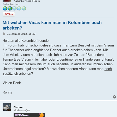
KolumbienLindaTours
Kolumbienfan
Offline
Mit welchen Visas kann man in Kolumbien auch
arbeiten?
B
21. Januar 2013, 16:43
e
i
Hola an alle Kolumbienfreunde,
t
Im Forum hab ich schon gelesen, dass man zum Beispiel mit dem Visum
r
a
für Ehepartner oder langfristige Partner auch arbeiten gehen kann. Mit
g
dem Arbeitsvisum natürlich auch. Ich habe zur Zeit ein "Besonderes
Temporäres Visum - Teilhaber oder Eigentümer einer Handelseinrichtung".
Kann man mit diesem Visum auch nebenbei in anderen kolumbianischen
Unternehmen legal arbeiten? Mit welchen anderen Visas kann man
noch
zusätzlich
arbeiten?
Vielen Dank
Ronny
Eisbaer
Moderator(in)