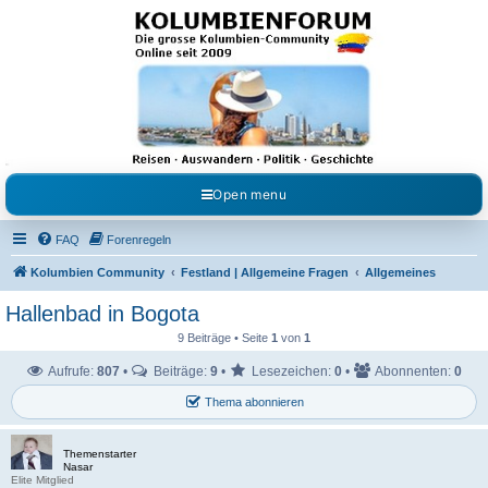
Kolumbienforum - Das
grosse Forum der
Freunde Kolumbiens
Reisen, Auswandern, Kultur, Politik, Geschichte und Visum in Kolumbien und Venezuela.
Austausch, Erfahrungen und Gemeinschaft im Kolumbienforum
Open menu
FAQ
Forenregeln
Kolumbien Community
Festland | Allgemeine Fragen
Allgemeines
Hallenbad in Bogota
9 Beiträge • Seite
1
von
1
Aufrufe:
807
•
Beiträge:
9
•
Lesezeichen:
0
•
Abonnenten:
0
Thema abonnieren
Themenstarter
Nasar
Elite Mitglied