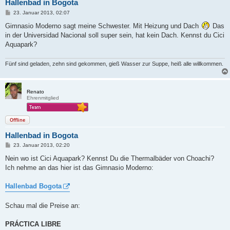
Hallenbad in Bogota
B
23. Januar 2013, 02:07
e
i
Gimnasio Moderno sagt meine Schwester. Mit Heizung und Dach
Das
t
in der Universidad Nacional soll super sein, hat kein Dach. Kennst du Cici
r
a
Aquapark?
g
Fünf sind geladen, zehn sind gekommen, gieß Wasser zur Suppe, heiß alle willkommen.
Renato
Ehrenmitglied
Offline
Hallenbad in Bogota
B
23. Januar 2013, 02:20
e
i
Nein wo ist Cici Aquapark? Kennst Du die Thermalbäder von Choachi?
t
Ich nehme an das hier ist das Gimnasio Moderno:
r
a
g
Hallenbad Bogota
Schau mal die Preise an:
PRÁCTICA LIBRE