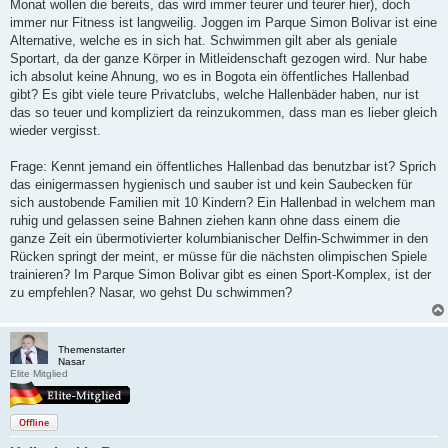
Monat wollen die bereits, das wird immer teurer und teurer hier), doch
immer nur Fitness ist langweilig. Joggen im Parque Simon Bolivar ist eine
Alternative, welche es in sich hat. Schwimmen gilt aber als geniale
Sportart, da der ganze Körper in Mitleidenschaft gezogen wird. Nur habe
ich absolut keine Ahnung, wo es in Bogota ein öffentliches Hallenbad
gibt? Es gibt viele teure Privatclubs, welche Hallenbäder haben, nur ist
das so teuer und kompliziert da reinzukommen, dass man es lieber gleich
wieder vergisst.
Frage: Kennt jemand ein öffentliches Hallenbad das benutzbar ist? Sprich
das einigermassen hygienisch und sauber ist und kein Saubecken für
sich austobende Familien mit 10 Kindern? Ein Hallenbad in welchem man
ruhig und gelassen seine Bahnen ziehen kann ohne dass einem die
ganze Zeit ein übermotivierter kolumbianischer Delfin-Schwimmer in den
Rücken springt der meint, er müsse für die nächsten olimpischen Spiele
trainieren? Im Parque Simon Bolivar gibt es einen Sport-Komplex, ist der
zu empfehlen? Nasar, wo gehst Du schwimmen?
Themenstarter
Nasar
Elite Mitglied
Offline