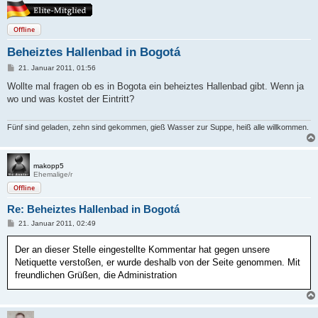
Offline
Beheiztes Hallenbad in Bogotá
B
21. Januar 2011, 01:56
e
i
Wollte mal fragen ob es in Bogota ein beheiztes Hallenbad gibt. Wenn ja
t
wo und was kostet der Eintritt?
r
a
g
Fünf sind geladen, zehn sind gekommen, gieß Wasser zur Suppe, heiß alle willkommen.
makopp5
Ehemalige/r
Offline
Re: Beheiztes Hallenbad in Bogotá
B
21. Januar 2011, 02:49
e
i
Der an dieser Stelle eingestellte Kommentar hat gegen unsere
t
r
Netiquette verstoßen, er wurde deshalb von der Seite genommen. Mit
a
freundlichen Grüßen, die Administration
g