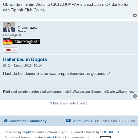
g
Ok werde mal die Website CICI AQUAPARK anschauen. Ok danke für
den Tip mit Club Colina.
Themenstarter
Nasar
Elite Mitglied
Offline
Hallenbad in Bogota
B
24. Januar 2013, 20:14
e
i
Hast du bei deiner Suche was empfehlenswertes gefunden?
t
r
a
g
Fünf sind geladen, zehn sind gekommen, gieß Wasser zur Suppe, heiß alle willkommen.
9 Beiträge • Seite
1
von
1
Kolumbien Community
Server Status
Alle Zeiten sind
UTC+02:00
Powered by
phpBB
® Forum Software © phpBB Limited
• Hostet by
HOSTINGER
Deutsche Übersetzung durch
phpBB.de
• Bot protection by