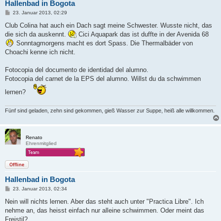
Hallenbad in Bogota
B
23. Januar 2013, 02:29
e
i
Club Colina hat auch ein Dach sagt meine Schwester. Wusste nicht, das
t
die sich da auskennt.
Cici Aquapark das ist duffte in der Avenida 68
r
a
Sonntagmorgens macht es dort Spass. Die Thermalbäder von
g
Choachi kenne ich nicht.
Fotocopia del documento de identidad del alumno.
Fotocopia del carnet de la EPS del alumno. Willst du da schwimmen
lernen?
Fünf sind geladen, zehn sind gekommen, gieß Wasser zur Suppe, heiß alle willkommen.
Renato
Ehrenmitglied
Offline
Hallenbad in Bogota
B
23. Januar 2013, 02:34
e
i
Nein will nichts lernen. Aber das steht auch unter "Practica Libre". Ich
t
nehme an, das heisst einfach nur alleine schwimmen. Oder meint das
r
a
Freistil?