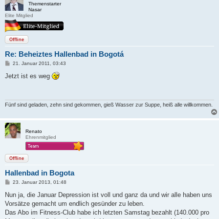
Themenstarter
Nasar
Elite Mitglied
Offline
Re: Beheiztes Hallenbad in Bogotá
B
21. Januar 2011, 03:43
e
i
Jetzt ist es weg
t
r
a
g
Fünf sind geladen, zehn sind gekommen, gieß Wasser zur Suppe, heiß alle willkommen.
Renato
Ehrenmitglied
Offline
Hallenbad in Bogota
B
23. Januar 2013, 01:48
e
i
Nun ja, die Januar Depression ist voll und ganz da und wir alle haben uns
t
Vorsätze gemacht um endlich gesünder zu leben.
r
a
Das Abo im Fitness-Club habe ich letzten Samstag bezahlt (140.000 pro
g