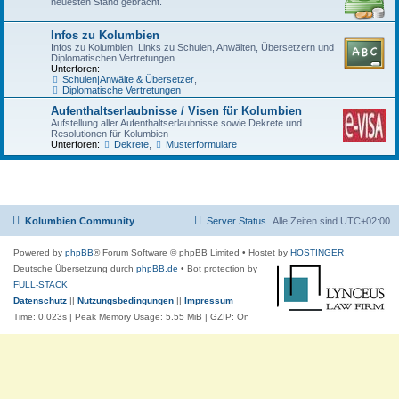
neuesten Stand gebracht.
Infos zu Kolumbien
Infos zu Kolumbien, Links zu Schulen, Anwälten, Übersetzern und
Diplomatischen Vertretungen
Unterforen:
Schulen|Anwälte & Übersetzer
,
Diplomatische Vertretungen
Aufenthaltserlaubnisse / Visen für Kolumbien
Aufstellung aller Aufenthaltserlaubnisse sowie Dekrete und
Resolutionen für Kolumbien
Unterforen:
Dekrete
,
Musterformulare
Kolumbien Community
Server Status
Alle Zeiten sind
UTC+02:00
Powered by
phpBB
® Forum Software © phpBB Limited
• Hostet by
HOSTINGER
Deutsche Übersetzung durch
phpBB.de
• Bot protection by
FULL-STACK
Datenschutz
||
Nutzungsbedingungen
||
Impressum
Time: 0.023s
| Peak Memory Usage: 5.55 MiB | GZIP: On