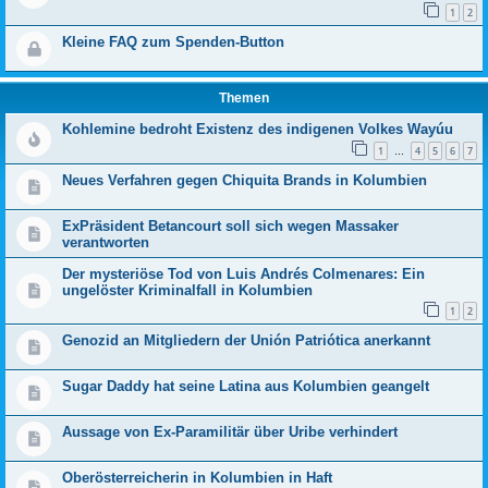
1
2
Kleine FAQ zum Spenden-Button
Themen
Koh­le­mine bedroht Exis­tenz des indi­genen Volkes Wayúu
1
4
5
6
7
…
Neues Verfahren gegen Chiquita Brands in Kolumbien
ExPräsident Betancourt soll sich wegen Massaker
verantworten
Der mysteriöse Tod von Luis Andrés Colmenares: Ein
ungelöster Kriminalfall in Kolumbien
1
2
Genozid an Mitgliedern der Unión Patriótica anerkannt
Sugar Daddy hat seine Latina aus Kolumbien geangelt
Aussage von Ex-Paramilitär über Uribe verhindert
Oberösterreicherin in Kolumbien in Haft