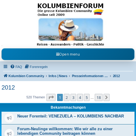
Kolumbienforum - Das
grosse Forum der
Freunde Kolumbiens
Reisen, Auswandern, Kultur, Politik, Geschichte und Visum in Kolumbien und Venezuela.
Austausch, Erfahrungen und Gemeinschaft im Kolumbienforum
Open menu
FAQ
Forenregeln
Kolumbien Community
Infos | News
Presseinformationen & Neuigkeiten
2012
2012
Seite
1
von
18
1
2
3
4
5
18
Nächste
520 Themen
…
Bekanntmachungen
Neuer Forenteil: VENEZUELA – KOLUMBIENS NACHBAR
Forum-Neulinge willkommen: Wie wir alle zu einer
lebendigen Community beitragen können