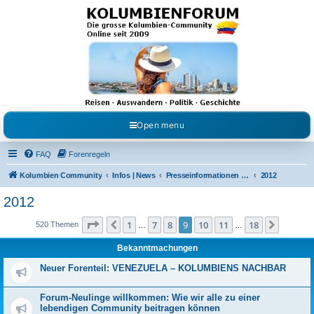
Kolumbienforum - Das
grosse Forum der
Freunde Kolumbiens
Reisen, Auswandern, Kultur, Politik, Geschichte und Visum in Kolumbien und Venezuela.
Austausch, Erfahrungen und Gemeinschaft im Kolumbienforum
Open menu
FAQ
Forenregeln
Kolumbien Community
Infos | News
Presseinformationen & Neuigkeiten
2012
2012
Seite
9
von
18
1
7
8
9
10
11
18
Vorherige
Nächst
520 Themen
…
…
Bekanntmachungen
Neuer Forenteil: VENEZUELA – KOLUMBIENS NACHBAR
Forum-Neulinge willkommen: Wie wir alle zu einer
lebendigen Community beitragen können