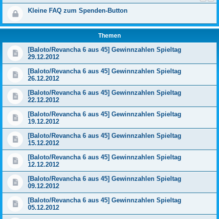
Kleine FAQ zum Spenden-Button
Themen
[Baloto/Revancha 6 aus 45] Gewinnzahlen Spieltag
29.12.2012
[Baloto/Revancha 6 aus 45] Gewinnzahlen Spieltag
26.12.2012
[Baloto/Revancha 6 aus 45] Gewinnzahlen Spieltag
22.12.2012
[Baloto/Revancha 6 aus 45] Gewinnzahlen Spieltag
19.12.2012
[Baloto/Revancha 6 aus 45] Gewinnzahlen Spieltag
15.12.2012
[Baloto/Revancha 6 aus 45] Gewinnzahlen Spieltag
12.12.2012
[Baloto/Revancha 6 aus 45] Gewinnzahlen Spieltag
09.12.2012
[Baloto/Revancha 6 aus 45] Gewinnzahlen Spieltag
05.12.2012