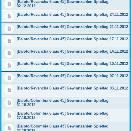
[Baloto/Revancha 6 aus 45] Gewinnzahlen Spieltag
02.12.2012
[Baloto/Revancha 6 aus 45] Gewinnzahlen Spieltag 24.11.2012
[Baloto/Revancha 6 aus 45] Gewinnzahlen Spieltag 21.11.2012
[Baloto/Revancha 6 aus 45] Gewinnzahlen Spieltag 17.11.2012
[Baloto/Revancha 6 aus 45] Gewinnzahlen Spieltag 14.11.2012
[Baloto/Revancha 6 aus 45] Gewinnzahlen Spieltag 10.11.2012
[Baloto/Revancha 6 aus 45] Gewinnzahlen Spieltag 07.11.2012
[Baloto/Revancha 6 aus 45] Gewinnzahlen Spieltag 03.11.2012
[Baloto/Colombia 6 aus 45] Gewinnzahlen Spieltag
31.10.2012
[Baloto/Colombia 6 aus 45] Gewinnzahlen Spieltag
27.10.2012
[Baloto/Colombia 6 aus 45] Gewinnzahlen Spieltag
24.10.2012