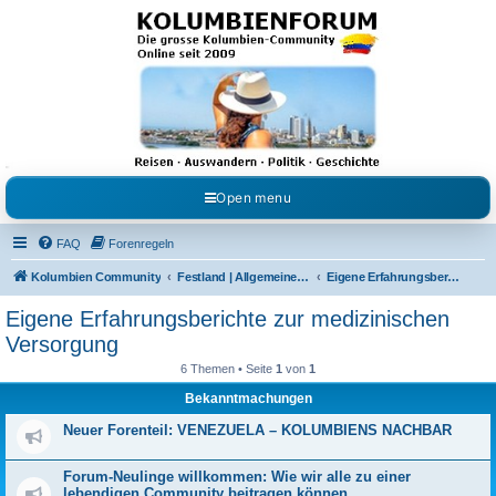
Kolumbienforum - Das
grosse Forum der
Freunde Kolumbiens
Reisen, Auswandern, Kultur, Politik, Geschichte und Visum in Kolumbien und Venezuela.
Austausch, Erfahrungen und Gemeinschaft im Kolumbienforum
Open menu
FAQ
Forenregeln
Kolumbien Community
Festland | Allgemeine Fragen
Eigene Erfahrungsberichte zur medizinischen Versorgung
Eigene Erfahrungsberichte zur medizinischen
Versorgung
6 Themen • Seite
1
von
1
Bekanntmachungen
Neuer Forenteil: VENEZUELA – KOLUMBIENS NACHBAR
Forum-Neulinge willkommen: Wie wir alle zu einer
lebendigen Community beitragen können