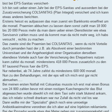
bist bei EPS-Sanitas versichert-
Ich bin seit ueber einen Jahr bei der EPS-Sanitas und ausserdem bei der
Zusatzversicherung COLSANITAS (Plan Integral) versichert und ich kann
etwas anderes berichten.
Erstens heisst es aufpassen das man zuerst ein Bankkonto eroeffnet um
die monatl. Praemien abbuchen zu lassen dann sonst zahlt man 18 000
bis 20 000 Pesos mehr da man dann ueber einen Dienstleister wie etwa
Serviservir zahlen muss und da kommt man da nicht mehr weg, ich habs
versucht , nichts zu machen .
Das zweite sind die Praemien bei COLSANITAS , wenn du nicht Vorteile
durch jemanden hast der z.B. als Absolvent einer bestimmten
Universitaet und der Angehoerigkeit einer Organisation derselben
ebendiese Vorteile auch fuer die Versicherung des Ehepartners nutzen
kann zahlst du monatl. mindenstens 418 000 Pesos zusaetzlich zu den
97 tausend Pesos fuer die EPS.
Nur nebenbei, ab 74 Jahre zahlst du mindestens 600 000 monatl.
Nun zu den Behandlungen, mit der eps will ich mich erst gar nicht
abmuehen.....
Bei meinen ersten Notfall mit Colsanitas musste ich erst mal einen Bonus
von 24 900 zahlen bevor mit einen rostigen Kuechengeschir das Blut
abgewaschen wurde obwohl ich mit dem Taxi sehr stark blutend ankam,
das ich relativ schnell drankam war nur Zufall da nicht viel los war.
Dann wollte mir der "Spezialist" gleich noch eine unnoetige
Anibiotikaeinnahme verordnen die ich aber auf eine Injektion reklamierte.
Bei der Prozedur wurde etwa drei Meter neben mir zusammengekehrt und