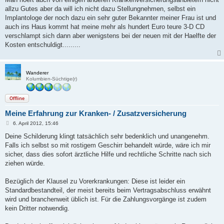
allzu Gutes aber da will ich nicht dazu Stellungnehmen, selbst ein
Implantologe der noch dazu ein sehr guter Bekannter meiner Frau ist und
auch ins Haus kommt hat meine mehr als hundert Euro teure 3-D CD
verschlampt sich dann aber wenigstens bei der neuen mit der Haelfte der
Kosten entschuldigt.........
Wanderer
Kolumbien-Süchtige(r)
Offline
Meine Erfahrung zur Kranken- / Zusatzversicherung
B
6. April 2012, 15:46
e
i
Deine Schilderung klingt tatsächlich sehr bedenklich und unangenehm.
t
Falls ich selbst so mit rostigem Geschirr behandelt würde, wäre ich mir
r
a
sicher, dass dies sofort ärztliche Hilfe und rechtliche Schritte nach sich
g
ziehen würde.
Bezüglich der Klausel zu Vorerkrankungen: Diese ist leider ein
Standardbestandteil, der meist bereits beim Vertragsabschluss erwähnt
wird und branchenweit üblich ist. Für die Zahlungsvorgänge ist zudem
kein Dritter notwendig.