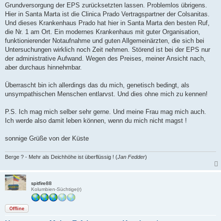
Grundversorgung der EPS zurücksetzten lassen. Problemlos übrigens.
Hier in Santa Marta ist die Clinica Prado Vertragspartner der Colsanitas.
Und dieses Krankenhaus Prado hat hier in Santa Marta den besten Ruf,
die Nr. 1 am Ort. Ein modernes Krankenhaus mit guter Organisation,
funktionierender Notaufnahme und guten Allgemeinärzten, die sich bei
Untersuchungen wirklich noch Zeit nehmen. Störend ist bei der EPS nur
der administrative Aufwand. Wegen des Preises, meiner Ansicht nach,
aber durchaus hinnehmbar.
Überrascht bin ich allerdings das du mich, genetisch bedingt, als
unsympathischen Menschen entlarvst. Und dies ohne mich zu kennen!
P.S. Ich mag mich selber sehr gerne. Und meine Frau mag mich auch.
Ich werde also damit leben können, wenn du mich nicht magst !
sonnige Grüße von der Küste
Berge ? - Mehr als Deichhöhe ist überflüssig ! (
Jan Fedder
)
spitfire88
Kolumbien-Süchtige(r)
Offline