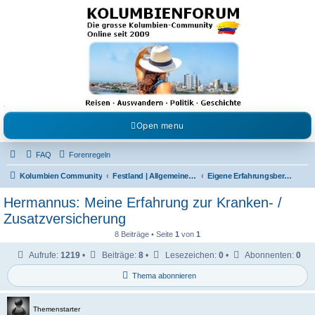
Kolumbienforum - Das
grosse Forum der
Freunde Kolumbiens
Reisen, Auswandern, Kultur, Politik, Geschichte und Visum in Kolumbien und Venezuela.
Austausch, Erfahrungen und Gemeinschaft im Kolumbienforum
Open menu
FAQ
Forenregeln
Kolumbien Community
Festland | Allgemeine Fragen
Eigene Erfahrungsberichte zur medizinischen Versorgung
Hermannus: Meine Erfahrung zur Kranken- /
Zusatzversicherung
8 Beiträge • Seite
1
von
1
Aufrufe:
1219
•
Beiträge:
8
•
Lesezeichen:
0
•
Abonnenten:
0
Thema abonnieren
Themenstarter