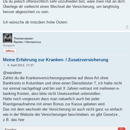
Da du jedoch offensichtlich sehr unzufrieden bist, wäre mein Rat an dich:
Überlege dir vielleicht einen Wechsel der Versicherung, um langfristig
besser abgesichert zu sein.
Ich wünsche dir trotzdem frohe Ostern
Themenstarter
Ramiro / Hermannus
Gesperrt
Offline
Meine Erfahrung zur Kranken- / Zusatzversicherung
B
6. April 2012, 17:37
e
i
@wanderer
t
Zahlst du die Krankenversicherungspraemie auf diese Art ohne
r
a
Bankkonto in Kolumbien und ohne einen Dienstleister ?, ich hatte nicht
g
nur einmal nachgefragt und bin seit X Jahren vertraut mit mehreren e-
banking Konten, also bitte nicht Unwissenheit unterstellen .
Hatte noch vergessen dass man natuerlich auch bei jeder
Roentgenaufnahme mit einen Bonus zur Kasse gebeten wird.
Das mit dem wechseln der Versicherung ist auch nicht ganz so einfach
wie in der Website der Versicherungen beschrieben, es gibt Gesetze ,
z.B. das hier
Spoiler