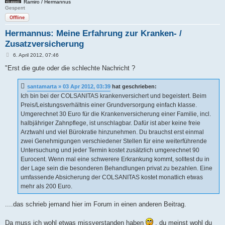
Ramiro / Hermannus
Gesperrt
Offline
Hermannus: Meine Erfahrung zur Kranken- /
Zusatzversicherung
B
6. April 2012, 07:46
e
i
"Erst die gute oder die schlechte Nachricht ?
t
r
a
santamarta » 03 Apr 2012, 03:39
hat geschrieben:
g
Ich bin bei der COLSANITAS krankenversichert und begeistert. Beim
Preis/Leistungsverhältnis einer Grundversorgung einfach klasse.
Umgerechnet 30 Euro für die Krankenversicherung einer Familie, incl.
halbjähriger Zahnpflege, ist unschlagbar. Dafür ist aber keine freie
Arztwahl und viel Bürokratie hinzunehmen. Du brauchst erst einmal
zwei Genehmigungen verschiedener Stellen für eine weiterführende
Untersuchung und jeder Termin kostet zusätzlich umgerechnet 90
Eurocent. Wenn mal eine schwerere Erkrankung kommt, solltest du in
der Lage sein die besonderen Behandlungen privat zu bezahlen. Eine
umfassende Absicherung der COLSANITAS kostet monatlich etwas
mehr als 200 Euro.
....das schrieb jemand hier im Forum in einen anderen Beitrag.
Da muss ich wohl etwas missverstanden haben
, du meinst wohl du