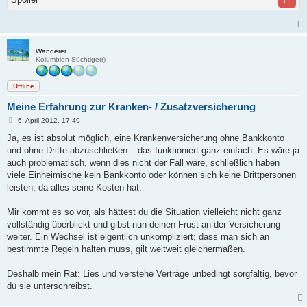
Wanderer
Kolumbien-Süchtige(r)
Offline
Meine Erfahrung zur Kranken- / Zusatzversicherung
B
6. April 2012, 17:49
e
i
Ja, es ist absolut möglich, eine Krankenversicherung ohne Bankkonto
t
und ohne Dritte abzuschließen – das funktioniert ganz einfach. Es wäre ja
r
a
auch problematisch, wenn dies nicht der Fall wäre, schließlich haben
g
viele Einheimische kein Bankkonto oder können sich keine Drittpersonen
leisten, da alles seine Kosten hat.
Mir kommt es so vor, als hättest du die Situation vielleicht nicht ganz
vollständig überblickt und gibst nun deinen Frust an der Versicherung
weiter. Ein Wechsel ist eigentlich unkompliziert; dass man sich an
bestimmte Regeln halten muss, gilt weltweit gleichermaßen.
Deshalb mein Rat: Lies und verstehe Verträge unbedingt sorgfältig, bevor
du sie unterschreibst.