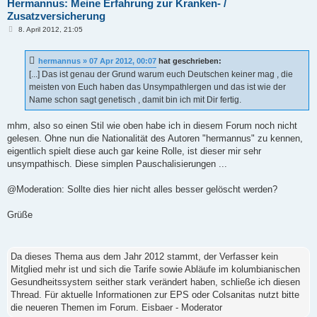
Hermannus: Meine Erfahrung zur Kranken- /
Zusatzversicherung
B
8. April 2012, 21:05
e
i
t
hermannus » 07 Apr 2012, 00:07
hat geschrieben:
r
a
[...] Das ist genau der Grund warum euch Deutschen keiner mag , die
g
meisten von Euch haben das Unsympathlergen und das ist wie der
Name schon sagt genetisch , damit bin ich mit Dir fertig.
mhm, also so einen Stil wie oben habe ich in diesem Forum noch nicht
gelesen. Ohne nun die Nationalität des Autoren "hermannus" zu kennen,
eigentlich spielt diese auch gar keine Rolle, ist dieser mir sehr
unsympathisch. Diese simplen Pauschalisierungen ...
@Moderation: Sollte dies hier nicht alles besser gelöscht werden?
Grüße
Da dieses Thema aus dem Jahr 2012 stammt, der Verfasser kein
Mitglied mehr ist und sich die Tarife sowie Abläufe im kolumbianischen
Gesundheitssystem seither stark verändert haben, schließe ich diesen
Thread. Für aktuelle Informationen zur EPS oder Colsanitas nutzt bitte
die neueren Themen im Forum. Eisbaer - Moderator