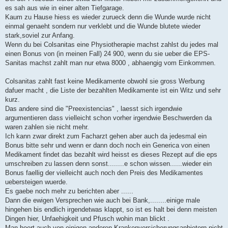
es sah aus wie in einer alten Tiefgarage.
Kaum zu Hause hiess es wieder zurueck denn die Wunde wurde nicht
einmal genaeht sondern nur verklebt und die Wunde blutete wieder
stark,soviel zur Anfang.
Wenn du bei Colsanitas eine Physiotherapie machst zahlst du jedes mal
einen Bonus von (in meinen Fall) 24 900, wenn du sie ueber die EPS-
Sanitas machst zahlt man nur etwa 8000 , abhaengig vom Einkommen.
Colsanitas zahlt fast keine Medikamente obwohl sie gross Werbung
dafuer macht , die Liste der bezahlten Medikamente ist ein Witz und sehr
kurz.
Das andere sind die "Preexistencias" , laesst sich irgendwie
argumentieren dass vielleicht schon vorher irgendwie Beschwerden da
waren zahlen sie nicht mehr.
Ich kann zwar direkt zum Facharzt gehen aber auch da jedesmal ein
Bonus bitte sehr und wenn er dann doch noch ein Generica von einen
Medikament findet das bezahlt wird heisst es dieses Rezept auf die eps
umschreiben zu lassen denn sonst........e schon wissen......wieder ein
Bonus faellig der vielleicht auch noch den Preis des Medikamentes
uebersteigen wuerde.
Es gaebe noch mehr zu berichten aber ......
Dann die ewigen Versprechen wie auch bei Bank,........einige male
hingehen bis endlich irgendetwas klappt, so ist es halt bei denn meisten
Dingen hier, Unfaehigkeit und Pfusch wohin man blickt .
Man hoert auch von einigen anderen Krankenversicherungsanbietern nicht