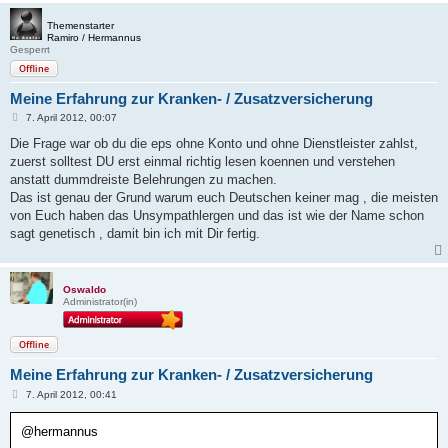
Themenstarter
Ramiro / Hermannus
Gesperrt
Offline
Meine Erfahrung zur Kranken- / Zusatzversicherung
B
7. April 2012, 00:07
e
i
Die Frage war ob du die eps ohne Konto und ohne Dienstleister zahlst,
t
zuerst solltest DU erst einmal richtig lesen koennen und verstehen
r
a
anstatt dummdreiste Belehrungen zu machen.
g
Das ist genau der Grund warum euch Deutschen keiner mag , die meisten
von Euch haben das Unsympathlergen und das ist wie der Name schon
sagt genetisch , damit bin ich mit Dir fertig.
Oswaldo
Administrator(in)
Offline
Meine Erfahrung zur Kranken- / Zusatzversicherung
B
7. April 2012, 00:41
e
i
@hermannus
t
r